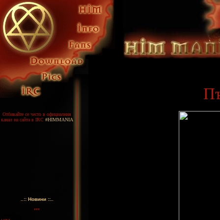
П
Отбивайте се често в официалния
канал на сайта в IRC
#HIMMANIA
..:: Новини ::..
***