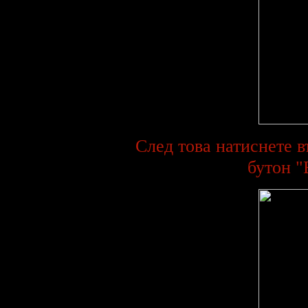
***
На e-mail-а ми може да
пращате свои снимки и малко
информация за вас за да
може да създадем истински
български фен клуб на HIM,
като всички снимки ще бъдат
сложени в сайт-а.
***
Изпращайте всякави
материали свързани с HIM на
e-mail: balky@yifan.net, ако
искате да обогатите този сайт
с още повече инфо за групата.
След това натиснете в
***
бутон "E