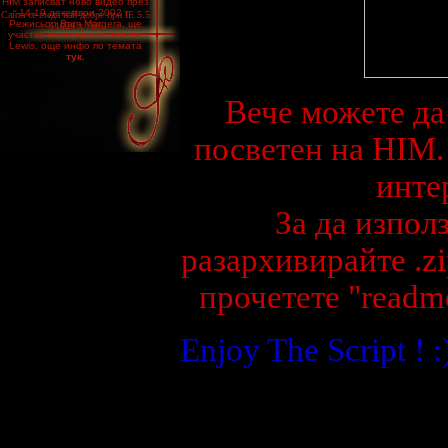
HIM записват ново видео през
14-19 декември 2002 г.
Сайта се гледа най-добре при IE 5.5
Режисьор Bam Margera, ще
/ 1024 x 768
участва и актрисата Juliette
Lewis, още инфо по темата
тук.
***
Вече можете да 
По време на гостуването си в
България HIM обявяват в едно
от интерютата които дадоха
към българските медии, че
посветен на HIM.
групата вече репетира новите
парчета от предстоящия
четвърти албум, като изявиха,
инте
че през септември влизат в
студио да го запишат
***
За да изпол
На 7 юли 2002 година HIM ще
гостуват в България, като ще
разархивирайте .zi
свирят в Зимния дворец.
***
прочетете "readm
В раздела Fans може да
намерите няколко нови
статии, интервюта а също
така и много Fan Art
Enjoy The Script ! :
***
Добавени са в раздел
Download линкова за сваляне
теми за Windows и WinAmp
Skins
***