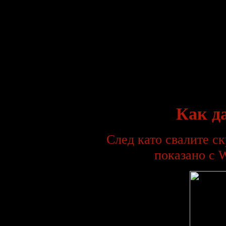
Сменена е старата книга за
гости с нова, като всички
които са се били записали са
изтрити, затова ако искате да
се запишете натиснете
тук.
***
HIM са номинирани на
German Echo Awards за най-
добра алтернативен рок
група. Другите кандидати са
Crazy Town, Gorillaz, Limp
Bizkit, и Linkin Park.
Победителите в тази група
станаха Linkin Park=
***
Как д
През третата седмица от
януари на пазара бе пуснат
новия сингъл на HIM -
Heartache Every Moment/Close
To The Flame, който успя да
След като свалите ск
влезе в класацията за сингли
ТОП 20 още през първата
седмица от издаването..
показано с W
***
HIM ще си дадат малка
ваканция в началото на 2002
година, преди нови изяви и
новия албум. Най-вероятно
новия албум ще излезе най-
рано в началото на 2003 г.
Групата явно има нужда от
време за да възстанови
силите си от изтощителното
турне и многото пътуване.