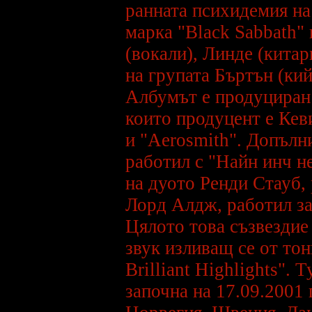
Сменена е старата книга за
ранната психидемия на 
гости с нова, като всички
които са се били записали са
марка "Black Sabbath" 
изтрити, затова ако искате да
се запишете натиснете
тук.
(вокали), Линде (китар
***
HIM са номинирани на
на групата Бъртън (кий
German Echo Awards за най-
добра алтернативен рок
група. Другите кандидати са
Албумът е продуциран о
Crazy Town, Gorillaz, Limp
Bizkit, и Linkin Park.
Победителите в тази група
които продуцент е Кеви
станаха Linkin Park=
***
и "Aerosmith". Допълн
През третата седмица от
работил с "Найн инч н
януари на пазара бе пуснат
новия сингъл на HIM -
Heartache Every Moment/Close
на дуото Ренди Стауб, 
To The Flame, който успя да
влезе в класацията за сингли
ТОП 20 още през първата
Лорд Алдж, работил за
седмица от издаването..
***
Цялото това съзвездие
HIM ще си дадат малка
ваканция в началото на 2002
звук изливащ се от то
година, преди нови изяви и
новия албум. Най-вероятно
Brilliant Highlights".
новия албум ще излезе най-
рано в началото на 2003 г.
Групата явно има нужда от
започна на 17.09.2001
време за да възстанови
силите си от изтощителното
турне и многото пътуване.