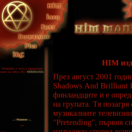
HIM изд
Отбивайте се често в официалния
канал на сайта в IRC
#HIMMANIA
През август 2001 годи
Shadows And Brilliant 
финландците и е опред
на групата. Тя позагря
музикалните телевизии
..:: Новини ::..
"Pretending", първия с
***
изградено според всич