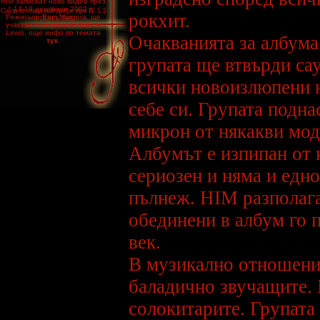
HIM записват ново видео през
14-19 декември 2002 г.
Сайта се гледа най-добре при IE 5.5
рокхит.
Режисьор Bam Margera, ще
/ 1024 x 768
участва и актрисата Juliette
Lewis, още инфо по темата
Очакванията за албума
тук.
***
групата ще втвърди сау
По време на гостуването си в
България HIM обявяват в едно
всички новоизлюпени 
от интерютата които дадоха
към българските медии, че
себе си. Групата подна
групата вече репетира новите
парчета от предстоящия
четвърти албум, като изявиха,
микрон от някакви мод
че през септември влизат в
студио да го запишат
Албумът е изпипан от н
***
На 7 юли 2002 година HIM ще
сериозен и няма и едн
гостуват в България, като ще
свирят в Зимния дворец.
пълнеж. HIM разполага
***
В раздела Fans може да
обединени в албум го 
намерите няколко нови
статии, интервюта а също
век.
така и много Fan Art
***
В музикално отношение
Добавени са в раздел
Download линкова за сваляне
баладично звучащите. 
теми за Windows и WinAmp
Skins
солокитарите. Групата
***