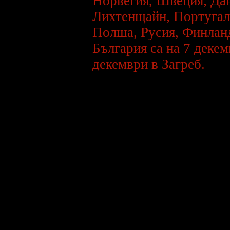
Норвегия, Швеция, Дан
***
Лихтенщайн, Португали
На e-mail-а ми може да
пращате свои снимки и малко
информация за вас за да
Полша, Русия, Финланд
може да създадем истински
български фен клуб на HIM,
като всички снимки ще бъдат
България са на 7 декем
сложени в сайт-а.
декември в Загреб.
***
Изпращайте всякави
материали свързани с HIM на
e-mail: balky@yifan.net, ако
искате да обогатите този сайт
с още повече инфо за групата.
***