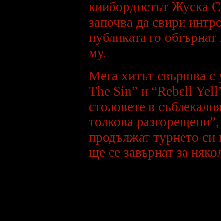
киибордистът Жуска Са
***
На e-mail-а ми може да
започва да свири интро
пращате свои снимки и малко
информация за вас за да
може да създадем истински
публиката го обгърнат 
български фен клуб на HIM,
като всички снимки ще бъдат
сложени в сайт-а.
му.
***
Изпращайте всякави
Мега хитът свършва с 
материали свързани с HIM на
e-mail: balky@yifan.net, ако
искате да обогатите този сайт
The Sin” и “Rebell Yel
с още повече инфо за групата.
***
столовете в съблекалн
толкова разгорещени”,
продължат турнето си 
ще се завърнат за няко