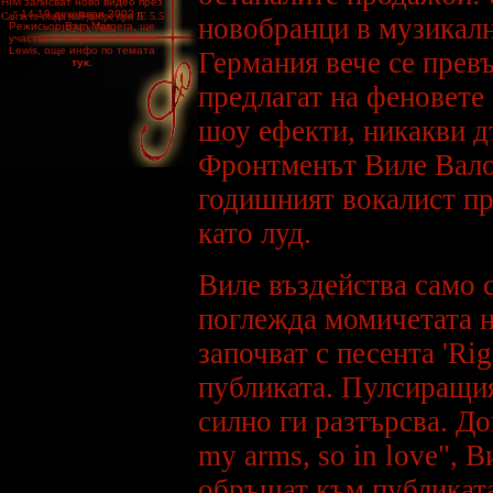
HIM записват ново видео през
14-19 декември 2002 г.
Сайта се гледа най-добре при IE 5.5
новобранци в музикалн
Режисьор Bam Margera, ще
/ 1024 x 768
участва и актрисата Juliette
Lewis, още инфо по темата
Германия вече се прев
тук.
***
предлагат на феновете
По време на гостуването си в
шоу ефекти, никакви д
България HIM обявяват в едно
от интерютата които дадоха
към българските медии, че
Фронтменът Виле Вало 
групата вече репетира новите
парчета от предстоящия
четвърти албум, като изявиха,
годишният вокалист пр
че през септември влизат в
студио да го запишат
като луд.
***
На 7 юли 2002 година HIM ще
гостуват в България, като ще
Виле въздейства само с
свирят в Зимния дворец.
***
поглежда момичетата н
В раздела Fans може да
намерите няколко нови
започват с песента 'Ri
статии, интервюта а също
така и много Fan Art
публиката. Пулсиращия
***
силно ги разтърсва. Док
Добавени са в раздел
Download линкова за сваляне
теми за Windows и WinAmp
my arms, so in love", В
Skins
***
обръщат към публиката