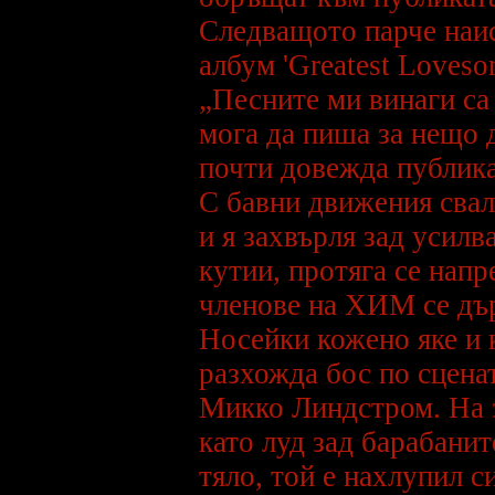
Сменена е старата книга за
гости с нова, като всички
Следващото парче наис
които са се били записали са
изтрити, затова ако искате да
се запишете натиснете
тук.
албум 'Greatest Loveso
***
„Песните ми винаги са 
HIM са номинирани на
German Echo Awards за най-
мога да пиша за нещо д
добра алтернативен рок
група. Другите кандидати са
Crazy Town, Gorillaz, Limp
почти довежда публика
Bizkit, и Linkin Park.
Победителите в тази група
станаха Linkin Park=
С бавни движения сваля
***
и я захвърля зад усилв
През третата седмица от
януари на пазара бе пуснат
новия сингъл на HIM -
кутии, протяга се напр
Heartache Every Moment/Close
To The Flame, който успя да
членове на ХИМ се дъ
влезе в класацията за сингли
ТОП 20 още през първата
седмица от издаването..
Носейки кожено яке и 
***
разхожда бос по сценат
HIM ще си дадат малка
ваканция в началото на 2002
година, преди нови изяви и
Микко Линдстром. На з
новия албум. Най-вероятно
новия албум ще излезе най-
рано в началото на 2003 г.
като луд зад барабанит
Групата явно има нужда от
време за да възстанови
тяло, той е нахлупил с
силите си от изтощителното
турне и многото пътуване.