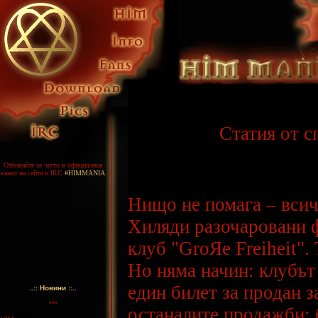
Статия от 
Отбивайте се често в официалния
канал на сайта в IRC
#HIMMANIA
Нищо не помага – всич
Хиляди разочаровани ф
клуб "GroЯe Freiheit".
Но няма начин: клубът
един билет за продан з
..:: Новини ::..
***
останалите продажби: 