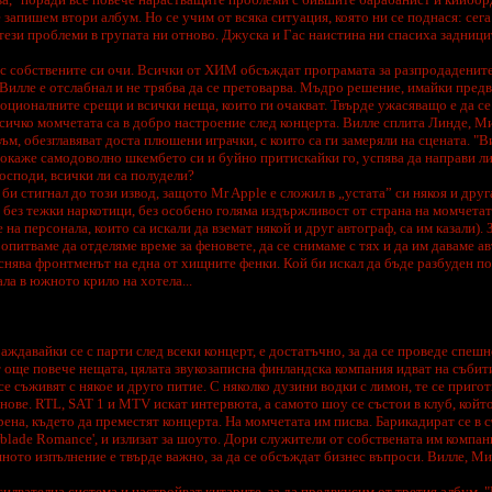
 запишем втори албум. Но се учим от всяка ситуация, която ни се поднася: сег
тези проблеми в групата ни отново. Джуска и Гас наистина ни спасиха задницит
със собствените си очи. Всички от ХИМ обсъждат програмата за разпродадените
 на Вилле е отслабнал и не трябва да се претоварва. Мъдро решение, имайки предв
ционалните срещи и всички неща, които ги очакват. Твърде ужасяващо е да се 
всичко момчетата са в добро настроение след концерта. Вилле сплита Линде, М
ъм, обезглавяват доста плюшени играчки, с които са ги замеряли на сцената. "В
окаже самодоволно шкембето си и буйно притискайки го, успява да направи л
 Господи, всички ли са полудели?
би стигнал до този извод, защото Mr Apple е сложил в „устата” си някоя и друг
а, без тежки наркотици, без особено голяма издържливост от страна на момчетат
 на персонала, които са искали да вземат някой и друг автограф, са им казали).
 опитваме да отделяме време за феновете, да се снимаме с тях и да им даваме а
яснява фронтменът на една от хищните фенки. Кой би искал да бъде разбуден п
ла в южното крило на хотела...
аждавайки се с парти след всеки концерт, е достатъчно, за да се проведе спеш
т още повече нещата, цялата звукозаписна финландска компания идват на събит
е съживят с някое и друго питие. С няколко дузини водки с лимон, те се пригот
нове. RTL, SAT 1 и MTV искат интервюта, а самото шоу се състои в клуб, който
ена, където да преместят концерта. На момчетата им писва. Барикадират се в с
blade Romance', и излизат за шоуто. Дори служители от собствената им компан
шното изпълнение е твърде важно, за да се обсъждат бизнес въпроси. Вилле, М
илвателна система и настройват китарите, за да предвкусим от третия албум. 