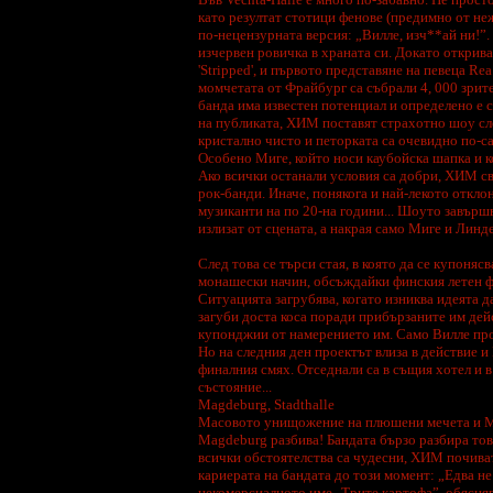
Сменена е старата книга за
като резултат стотици фенове (предимно от не
гости с нова, като всички
които са се били записали са
по-нецензурната версия: „Вилле, изч**ай ни!”. 
изтрити, затова ако искате да
изчервен ровичка в храната си. Докато открив
се запишете натиснете
тук.
'Stripped', и първото представяне на певеца Rea
***
момчетата от Фрайбург са събрали 4, 000 зрител
HIM са номинирани на
банда има известен потенциал и определено е 
German Echo Awards за най-
на публиката, ХИМ поставят страхотно шоу сле
добра алтернативен рок
група. Другите кандидати са
кристално чисто и петорката са очевидно по-с
Crazy Town, Gorillaz, Limp
Особено Миге, който носи каубойска шапка и ко
Bizkit, и Linkin Park.
Ако всички останали условия са добри, ХИМ св
Победителите в тази група
станаха Linkin Park=
рок-банди. Иначе, понякога и най-лекото откло
музиканти на по 20-на години... Шоуто завършва
***
излизат от сцената, а накрая само Миге и Линд
През третата седмица от
януари на пазара бе пуснат
новия сингъл на HIM -
След това се търси стая, в която да се купоняс
Heartache Every Moment/Close
монашески начин, обсъждайки финския летен фе
To The Flame, който успя да
влезе в класацията за сингли
Ситуацията загрубява, когато изниква идеята д
ТОП 20 още през първата
загуби доста коса поради прибързаните им дей
седмица от издаването..
купонджии от намерението им. Само Вилле продъ
***
Но на следния ден проектът влиза в действие и
финалния смях. Отседнали са в същия хотел и 
HIM ще си дадат малка
ваканция в началото на 2002
състояние...
година, преди нови изяви и
Magdeburg, Stadthalle
новия албум. Най-вероятно
новия албум ще излезе най-
Масовото унищожение на плюшени мечета и M
рано в началото на 2003 г.
Magdeburg разбива! Бандата бързо разбира това
Групата явно има нужда от
време за да възстанови
всички обстоятелства са чудесни, ХИМ почиват
силите си от изтощителното
кариерата на бандата до този момент: „Едва не
турне и многото пътуване.
некомерсиалното име „Трите картофа”, обясняв