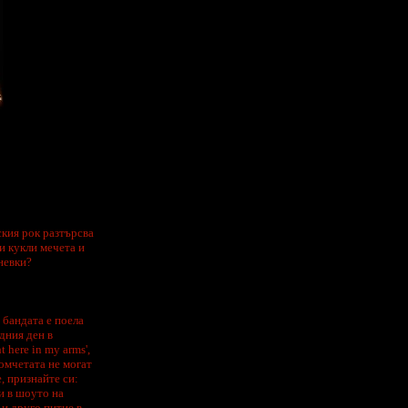
ския рок разтърсва
и кукли мечета и
невки?
 бандата е поела
дния ден в
 here in my arms',
омчетата не могат
, признайте си:
ни в шоуто на
 и друго питие в