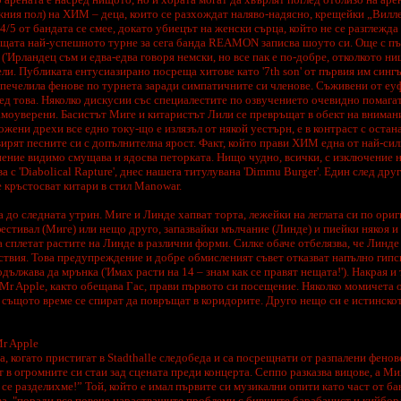
жния пол) на ХИМ – деца, които се разхождат наляво-надясно, крещейки „Вилле
4/5 от бандата се смее, докато убиецът на женски сърца, който не се разглежда
ащата най-успешното турне за сега банда REAMON записва шоуто си. Още с пъ
 ('Ирландец съм и едва-едва говоря немски, но все пак е по-добре, отколкото нищ
и. Публиката ентусиазирано посреща хитове като '7th son' от първия им сингъл 
спечелила фенове по турнета заради симпатичните си членове. Съживени от е
д това. Няколко дискусии със специалестите по озвучението очевидно помагат
амоуверени. Басистът Миге и китаристът Лили се превръщат в обект на вниман
жени дрехи все едно току-що е излязъл от някой уестърн, е в контраст с остан
ирят песните си с допълнителна ярост. Факт, който прави ХИМ една от най-си
нение видимо смущава и ядосва петорката. Нищо чудно, всички, с изключение н
 с 'Diabolical Rapture', днес нашега титулувана 'Dimmu Burger'. Един след дру
е кръстосват китари в стил Manowar.
ва до следната утрин. Миге и Линде хапват торта, лежейки на леглата си по ориг
стивал (Миге) или нещо друго, запазвайки мълчание (Линде) и пиейки някоя и 
а сплетат растите на Линде в различни форми. Силке обаче отбелязва, че Линде
ствия. Това предупреждение и добре обмисленият съвет отказват напълно гип
лжава да мрънка ('Имах расти на 14 – знам как се правят нещата!'). Накрая и т
 Mr Apple, както обещава Гас, прави първото си посещение. Няколко момичета 
в същото време се спират да повръщат в коридорите. Друго нещо си е истинско
r Apple
, когато пристигат в Stadthalle следобеда и са посрещнати от разпалени фенове
 в огромните си стаи зад сцената преди концерта. Сеппо разказва вицове, а Ми
 се разделихме!” Той, който е имал първите си музикални опити като част от ба
а, "поради все повече нарастващите проблеми с бившите барабанист и кийборд