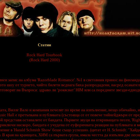
Статии
Rock Hard Tourbook
(Rock Hard 2000)
атинен запис на албума 'Razorblade Romance'. №1 в световния принос на финланд
ото шоу от турнето, чийто билети веднага бяха разпродадени, насред осакател
отговорят на Въпроса: здраво ли ‘рокясват’ HIM или са поредните звезди-еднод
та, Вилле Вало и компания печелят по време на изпълнение, нещо обичайно, и
Music Hall е претъпкана и публиката (състояща се от повече тийнейджъри от пре
 представя останалите от бандата. Първите звуци на откриващата песен, 'Right
риключи наскоро, бандата е учудена от еуфоричната реакция на публиката и м
ение в 'Harald Schmidt Show' беше също успешно. (цитат от H. Schmidt: "Хайде
"). В края на краищата, ХИМ са първата група, имала честта да изпълни две пес
 със стресови ситуации ден, логично е бандата да завърши вечерта с по някое