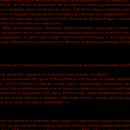
 Вилле. "но тъй като непрекъснато сме на турнета, се налага да работим по нов
а по следващия запис съвсем неподготвени." Той, Миге и Линде изсвирват няко
ни от по-твърдия класически рок. Причината за това може да е привързаността
ците не изневеряват на банди като Unida, Kyuss и the Spiritual Beggars, особе
 енергията им е наистина невероятна."
а ХИМ в претъпкания Гросе Фрайхайт. Добро осветление, добър звук, а самото
т предишните шоута. Днешната медийна навалица и веднага последвалото след
аждаването за златен запис тогава е прието незаинтересовано, и те решават 
лък бар в Reeperbahn със служителите от финската звукозаписна компания. По-
четата след тежката нощ. Дори пожарната аларма, задействана в ранния следоб
ве задействат алармата, за да разберат в коя стая сме отседнали.".
 купил пълен комплект дрехи от Reeperbahn (в полу-трезво състояние). Бараба
а с ла*на' в лобитата на няколко хотела, също се съвзема бързо. Крещейки с пъ
 представя на всички желаещи (и не-желаещи) да узнаят последната си придоби
какъв тип от Reeperbahn за 60 марки. Работи добре, нямах наранявания на глава
болие за деня. Финците се напиват с главоломна скорост с всичко, което им пад
д да построят системата. Забавлявайте се...
ти! Но троицата от далечния север страдат от отвратителна унилост и не говря
о от два месеца насам си взема за пръв път свободен ден без всякакви интервю
 работа, A&R-мениджърът от финландския клон на BMG, който подписва догово