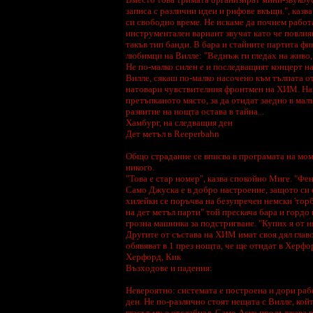
записа с различни идеи и рифове вкъщи.", казва
си свободно време. Не искаме да почнем работ
инструментален вариант звучат като че повлия
такъв тип банди. В бара и стайните партита фин
любимци на Вилле: "Веднъж ги гледах на живо,
Не по-малко силен е и последващият концерт н
Вилле, сякаш по-малко насочено към тълпата о
натовари чувствителния фронтмен на ХИМ. Нагр
претъпканото място, за да отидат заедно в ма
развитие на нощта остава в тайна...
Хамбург, на следващия ден
Дет метъл в Reeperbahn
Общо страдание се вписва в програмата на мом
никого.
"Това е стар номер", казва спокойно Миге. "Фено
Само Джуска е в добро настроение, защото си е
хилейки се поръчва на безупречен немски 'торб
на дет метъл парти" той прескача бара и гордо
грозна машинка за подстригване. "Купих я от ня
Другите от състава на ХИМ имат своя дял главо
обявяват в 1 през нощта, че ще отидат в Херфор
Херфорд, Кик
Възходове и падения:
Невероятно: системата е построена и дори рабо
ден. Не по-различно стоят нещата с Вилле, койт
гласът му е отслабнал. Само Аско продължава