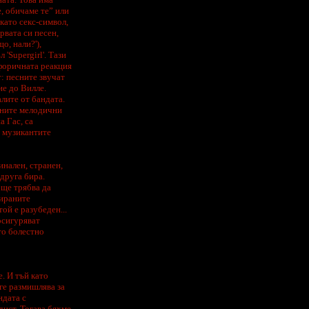
, обичаме те” или
 като секс-символ,
рвата си песен,
о, нали?'),
'Supergirl'. Тази
уфоричната реакция
: песните звучат
ие до Вилле.
алите от бандата.
лните мелодични
а Гас, са
г музикантите
инален, странен,
друга бира.
 ще трябва да
сираните
ой е разубеден...
осигуряват
то болестно
. И тъй като
ге размишлява за
ндата с
ист. Тогава бяхме