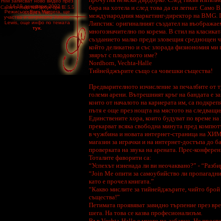
HIM записват ново видео през
14-19 декември 2002 г.
бара на хотела и след това да си легнат. Само
Сайта се гледа най-добре при IE 5.5
Режисьор Bam Margera, ще
/ 1024 x 768
международния маркетинг-директор на BMG. По
участва и актрисата Juliette
Lewis, още инфо по темата
Липстик: оригиналният създател на въображаем
тук.
многозначително по корема. В стил на класикат
създанието малко преди зловещия среднощен ча
***
който деликатно и със злорада физиономия ми п
По време на гостуването си в
звярът с плодовото име?
България HIM обявяват в едно
от интерютата които дадоха
Nordhorn, Vechta-Halle
към българските медии, че
Тийнейджърите също са човешки същества!
групата вече репетира новите
парчета от предстоящия
четвърти албум, като изявиха,
Предварителното изчисление за печалбите от т
че през септември влизат в
студио да го запишат
големи арени. Вътрешният кръг на бандата е з
които от началото на кариерата им, са подкре
***
пътя е още през нощта на мястото на следващи
На 7 юли 2002 година HIM ще
Единствените хора, които будуват по време на
гостуват в България, като ще
прекарват всяка свободна минута пред компют
свирят в Зимния дворец.
в чужбина и новата интернет-страница на ХИМ.
***
магазин за играчки и на интернет-достъпа до ба
В раздела Fans може да
проверката на звука на арената. Прес-конферен
намерите няколко нови
Тоталите фаворити са:
статии, интервюта а също
така и много Fan Art
“Успехът изненада ли ви неочаквано?” - “Разби
“Join Me опити за самоубийство ли пропагаднир
***
като е прочел книгата.”
Добавени са в раздел
“Какво мислите за тийнейджърите, чийто брой 
Download линкова за сваляне
теми за Windows и WinAmp
същества!”
Skins
Петимата проявяват завидно търпение през врем
шега. На това се казва професионализъм.
***
Във Vechta-Halle е много по-забавно. Не прост