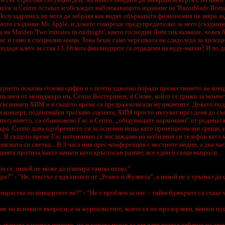
 Вилле и Сеппо остават и обсъждат наближаващото издаване на 'Razorblade Roma
лузадрямал, не мога да забравя как видях обърканата физиономия на звяра за
ото създание Mr. Apple, и докато говореше предупредително за него (създание
а на Maiden 'Two minutes to midnight', както господин Липстик казваше, човек 
с и само в специални нощи. Това беше само черешката на сладоледа за хилещия
одаде ключ за стая 13. Откога финландците са отдадени на вуду-магии? И по дяв
урнето показва големи цифри и е почти удвоено поради преместването на конц
апълнен от мениджъра им, Сеппо Вестеринен, и Силке, който се грижи за момче
пяли винаги ХИМ и в същото време са предразполагали музикантите. Докато по
я концерт, подготвяйки трескаво сцената, ХИМ просто пътуват през деня до съ
 пътуването, са обикновено Гас и Сеппо, „общуващите наркомани” от родината
ъра. Сеппо дава одобрението си за основни неща като промоционални срещи, и
 В същото време Гас интензивно се наслаждава на мобилния си телефон като 
нковата си сметка... В 3 часа има прес-конференция с местните медии, а два час
цията протича както винаги като кръстосан разпит, все едни и същи въпроси.
ра се, никой не може да планира такова нещо.”
а?” - “Не, текстът е вдъхновен от „Ромео и Жулиета”, а никой не е тръгнал да 
нараства по концертите ви?” - “Не е проблем за нас – тийнейджърите са също
е на всичките въпроси, а за журналистите, които са по-прозорливи, винаги пус
о арената е насред нищото, но и хората могат да хвърлят поглед отблизо на аре