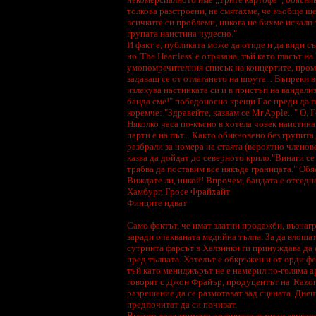
***
толкова разстроени, не смятахме, че въобще ще
На e-mail-а ми може да
всичките си проблеми, никога не бихме искали 
пращате свои снимки и малко
групата наистина чудесно."
информация за вас за да
И факт е, публиката може да отиде и да види 
може да създадем истински
български фен клуб на HIM,
но 'The Heartless' е отрязана, тъй като гласът
като всички снимки ще бъдат
умопомрачителния списък на концертите, промо
сложени в сайт-а.
задаващ се от отлагането на шоута... Въпреки 
***
излекува настинката си и в пристъп на вандализ
Изпращайте всякави
банда сме!" победоносно крещи Гас преди да п
материали свързани с HIM на
коремче: "Здравейте, казвам се Mr Apple..." O,
e-mail: balky@yifan.net, ако
искате да обогатите този сайт
Няколко часа по-късно в хотела човек наистина 
с още повече инфо за групата.
парти е на път... Както обикновено без групит
***
разбрали за номера на стаята (вероятно членове
казва да дойдат до северното крило."Винаги се
трябва да поставим все някъде границата." Об
Виждате ли, никой! Впрочем, бандата е отседна
Хамбург, Гросе Фрайхайт
Финците идват
Само фактът, че имат златни продажби, възнагр
заради очакваната медийна тълпа. За да влоша
сутринта фарсът в Хелзинки ги принуждава да с
пред тълпата. Хотелът е обкръжен и от орди фе
тъй като мениджърът не е намерил по-голяма ар
говорят с Джон Фрайър, продуцентът на 'Razor
разрешение да се размотават зад сцената. Дне
предпочитат да си почиват.
Вместо това тримата организират мини-звукоус