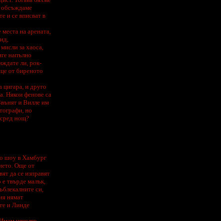
а обсъждаме
е и се вписват в
 места на арената,
ид,
мисли за хаоса,
иге напълно
иждате ли, рок-
ице от биреното
а цигара, и друго
а. Някои фенове са
 Звънят и Вилле им
втографи, но
осред нощ?
но шоу в Хамбург
ието. Още от
вят да се изправят
 е твърде малък,
ъблекалните си,
ия нямат
иге и Линде
"Имам няколко