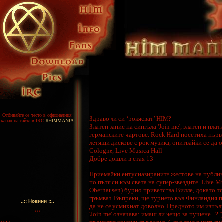
Отбивайте се често в официалния
Здраво ли си ‘рокясват’ HIM?
канал на сайта в IRC
#HIMMANIA
Златен запис на сингъла 'Join me', златен и пл
германските чартове. Rock Hard посетиха първ
летящи дискове с рок музика, опитвайки се да 
Cologne, Live Musica Hall
Добре дошли в стая 13
Приемайки ентусиазираните жестове на публика
по пътя си към света на супер-звездите. Live 
Oberhausen) бурно приветства Вилле, докато той
гръмват. Въпреки, ще турнето във Финландия п
..:: Новини ::..
да не се усмихнат доволно. Предното им изпълн
***
'Join me' означава: имаш ли нещо за пушене...?
прочутия немски дърдорко. След такъв изпълнен