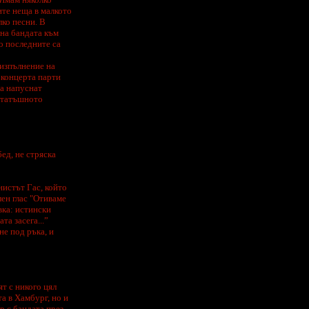
ите неща в малкото
лко песни. В
 на бандата към
но последните са
 изпълнение на
 концерта парти
да напуснат
нататъшното
ед, не стряска
нистът Гас, който
лен глас "Отиваме
вка: истински
та засега...”
не под ръка, и
т с никого цял
та в Хамбург, но и
р с бандата през