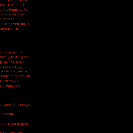
nce' в Англия с
д барабаните Гас
то), се потупа
би съзрял
 се до мен носач,
олите... кой е
ертите на по-
тата. Двама души,
дръжката им по
ответния град.
 на Nokia, които
здаване на записи
малко момче в
а по-късно е
се самоубива след
 човешки
кат някоя и друга
ната. Това има