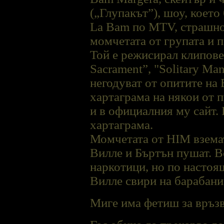
(„Глупакът”), шоу, което
La Bam по MTV, страшно 
момчетата от групата и 
Той е режисирал клипове
Sacrament”, "Solitary Ma
негодуват от опитите на 
хартаграма на някои от 
и в официалния му сайт.
хартаграма.
Момчетата от HIM взема
Виллe и Бъртън пушат. Вс
наркотици, но по настоя
Вилле свири на барабани,
Миге има фетиш за връзв