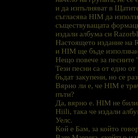
и да изпълняват в Щатит
съгласява HIM да използ
съществуващата формация
издали албума си Razorb
Настоящето издание на 
и HIM ще бъде използван
Нещо повече за песните "
Тези песни са от едно от
бъдат закупени, но се ра
Вярно ли е, че HIM е тр
пъти?
Да, вярно е. HIM не бил
Hiili, така че издали ал
Уелс.
Кой е Бам, за който гово
Bam Margera, скейтър и ч