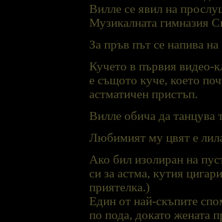
Вилле се явил на прослуш
Музикалната гимназия С
За пръв път се напива на
Кучето в първия видео-к
е същото куче, което по
астматичен пристъп.
Вилле обича да танцува т
Любимият му цвят е лил
Ако бил изолиран на пуст
си за астма, кутия цигар
приятелка.)
Един от най-скъпите спом
по пода, докато жената п