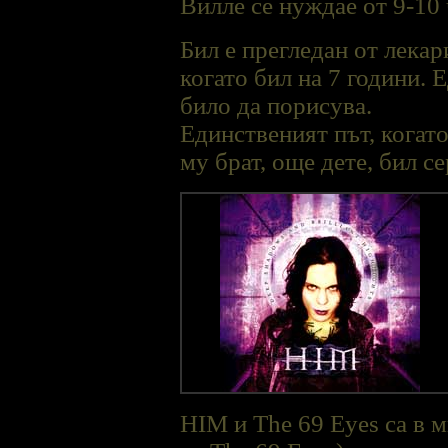
Виллe се нуждае от 9-10 
Бил е прегледан от лекар
когато бил на 7 години. 
било да порисува.
Единственият път, когато
му брат, още дете, бил с
HIM и The 69 Eyes са в 