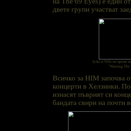
на The 69 Eyes) е един о
двете групи участват зае
Jyrki и Ville по време 
"Wasting The
Всичко за HIM започва от
концерти в Хелзинки. По
изнасят пъврият си конц
бандата свири на почти 