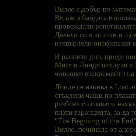
Вилле е добър по матема
Вилле и бандата използва
провеждали репетициите 
Делели си я всички и що
изхвърляли опакования 
В ранните дни, преди още
Миге и Линде нахлули в 
човешки екскременти на 
Линде се напива в Lost 
стъклени чаши по плакати
разбива си главата, изхвъ
плати гаранцията, за да г
"The Begining of the End
Вилле, починала от анор