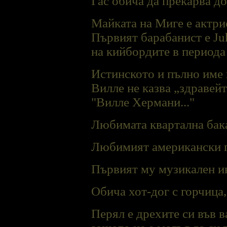
Гас обича да прекарва до
Майката на Миге е актри
Първият барабанист е Juh
на кийбордите в периода 
Истинското и пълно име н
Виллe не казва „здравейт
"Вилле Хермани..."
Любимата квартална бака
Любимият американски г
Първият му музикален ин
Обича хот-дог с горчица,
Перял е дрехите си във в