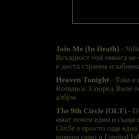
Join Me (In Death)
- Vil
Всъщност той никога не е
е доста странна и забавна
Heaven Tonight
- Това е
Romance. Според Виле пе
албум.
The 9th Circle (OLT) -
O
имат почти един и същи т
Circle е просто още една
намера само в Limited Ed