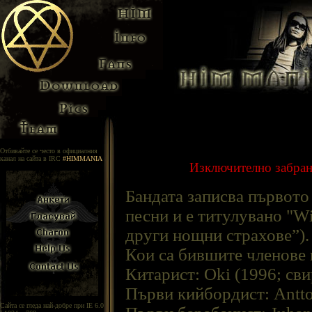
Отбивайте се често в официалния
канал на сайта в IRC
#HIMMANIA
Изключително забране
Бандата записва първото 
песни и е титулувано "Wi
други нощни страхове”).
Кои са бившите членове
Китарист: Oki (1996; св
Първи кийбордист: Antto 
Сайта се гледа най-добре при IE 6.0