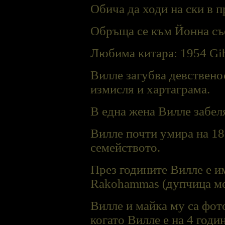
Обича да ходи на ски в 
Обръща се към Йонна със
Любима китара: 1954 Gib
Вилле загубва девственос
измисля и хартаграма.
В една жена Вилле забеля
Вилле почти умира на 18
семейството.
През годините Вилле е има
Rakohammas (дупчица меж
Вилле и майка му са фот
когато Вилле е на 4 годи