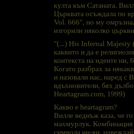
култа към Сатаната. Вилл
Църквата осъждала по вр
Vol. 666", но му омръзнал
изгорили няколко църкви
"(...) His Infernal Maje
каквито и да е религиоз
контекста на идеите ни,
Когато разбрах за някак
и назовали нас, наред с 
вдъхновители, бях дълбок
Heartagram.com, 1999)
Какво е heartagram?
Виллe веднъж каза, че го
махмурлук. Комбинация е
символа ин-ян, навеждай