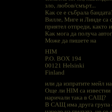
зло, любов/смърт...
Как се е събрала бандата
Виллe, Миге и Линдe са с
приятел отпреди, както и
Как мога да получа авто
Може да пишете на
HIM
P.O. BOX 194
00121 Helsinki
Finland
или да изпратите мейл н
Още ли HIM са известни
наричали така в САЩ?
В САЩ има друга група 
начело на групата, не се