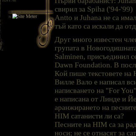
Първи барабанист: Juhana
/ 1024 x 768
свирил за Spiha ('94-'99)
Вие сте посетител
Antto и Juhana не са има
№
тъй като са искали да от
Друг много известен чле
групата в Новогодишната
Salminen, присъединил се
Dawn Foundation. В после
Кой пише текстовете на
Вилле Валo е написал вс
написването на "For You"
е написана от Линдe и Й
аранжирането на песните
HIM сатанисти ли са?
Песните на HIM са за рад
носи; не се отнасят за с