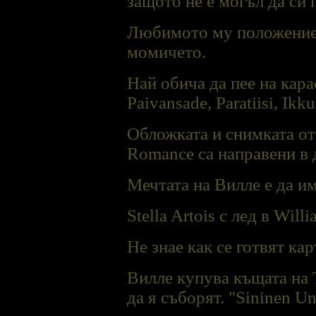
защото не е могъл да си
Любимото му положение п
момичето.
Най обича да пее на кара
Paivansade, Paratiisi, Ik
Обложката и снимката от
Romance са направени в 
Мечтата на Виллe е да и
Stella Artois с лед в Will
Не знае как се готвят ка
Вилле купува къщата на 
да я съборят. "Sininen Un