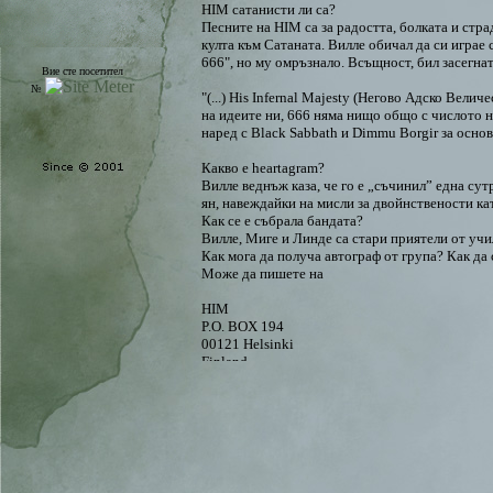
HIM сатанисти ли са?
Песните на HIM са за радостта, болката и стр
култа към Сатаната. Виллe обичал да си играе 
666", но му омръзнало. Всъщност, бил засегнат,
Вие сте посетител
№
"(...) His Infernal Majesty (Негово Адско Вел
на идеите ни, 666 няма нищо общо с числото н
наред с Black Sabbath и Dimmu Borgir за основ
Какво е heartagram?
Виллe веднъж каза, че го е „съчинил” една су
ян, навеждайки на мисли за двойнствености кат
Как се е събрала бандата?
Виллe, Миге и Линдe са стари приятели от учи
Как мога да получа автограф от група? Как да
Може да пишете на
HIM
P.O. BOX 194
00121 Helsinki
Finland
или да изпратите мейл на him@heartagram.com
Още ли HIM са известни като HER в Щатите? 
В САЩ има друга група със същото име. Най-на
изпълняват в Щатите под името HIM. По-късно
формация, но в замяна на пари. До това време
Настоящето издание на Razorblade Romance в 