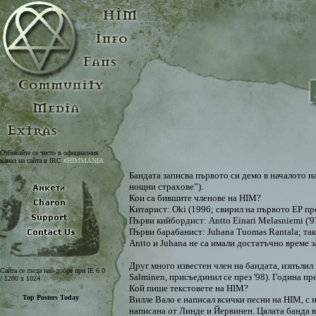
Отбивайте се често в официалния
канал на сайта в IRC
#HIMMANIA
Бандата записва първото си демо в началото на
нощни страхове”).
Кои са бившите членове на HIM?
Китарист: Oki (1996; свирил на първото EP пр
Първи кийбордист: Antto Einari Melasniemi ('9
Първи барабанист: Juhana Tuomas Rantala; така 
Antto и Juhana не са имали достатъчно време з
Друг много известен член на бандата, изпълил
Сайта се гледа най-добре при IE 6.0
Salminen, присъединил се през '98). Година пр
/ 1280 x 1024
Кой пише текстовете на HIM?
Вилле Валo е написал всички песни на HIM, с н
написана от Линдe и Йервинен. Цялата банда в