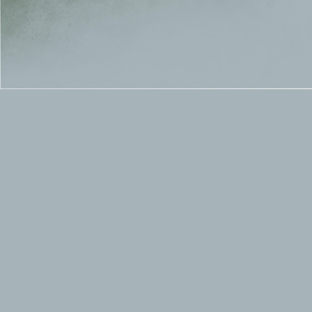
Нещо повече за песните "Borellus" и "Serpent 
Тези песни са от едно от ранните демо-записи 
Вярно ли е, че HIM е трябвяло да заппишат Ra
Да, вярно е. HIM не били доволни с първата ве
Уелс.
Кой е Бам, за който говорят хората наред с пр
Bam Margera, скейтър и член на снимачната гру
MTV, страшно харесва музиката на HIM, сприят
режисирал клиповете към “Buried Alive By Love
на Бам да имитира татусите на Ville и да изпо
сайт. Бам има одобрението на Вилле да използ
Момчетата от HIM вземат ли някакви наркоти
Виллe и Бъртън пушат. Всички пият, а Миге е 
Вилле свири на барабани, бас-китара и китара.
Миге има фетиш за връзване.
Гас обича да прекарва доста от свободното си
Майката на Миге е актриса.
Първият барабанист е Juhana Rantala (1994 - 1
Истинското и пълно име на Гас ‘Липстик’ е Mik
Виллe не казва „здравейте”, когато отговаря на
Любимата квартална бакалия на Виллe е на Alb
Любимият американски град на Виллe е Денвъ