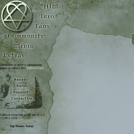
Отбивайте се често в официалния
канал на сайта в IRC
#HIMMANIA
Сайта се гледа най-добре при IE 6.0
/ 1280 x 1024