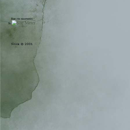
Вие сте посетител
№