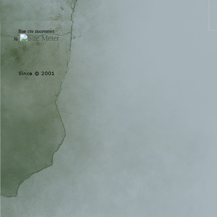
Вие сте посетител
№