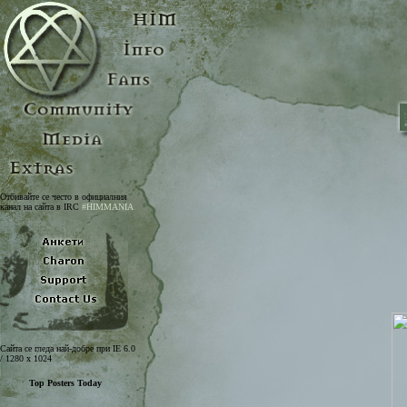
Отбивайте се често в официалния
канал на сайта в IRC
#HIMMANIA
Сайта се гледа най-добре при IE 6.0
/ 1280 x 1024