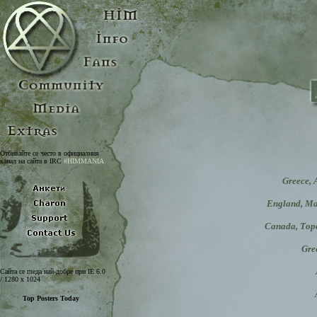
Отбивайте се често в официалния
канал на сайта в IRC
#HIMMANIA
Greece, 
England, Ма
Canada, Торо
Gre
Сайта се гледа най-добре при IE 6.0
/ 1280 x 1024