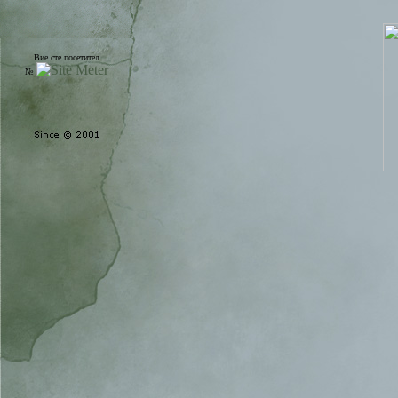
Вие сте посетител
№