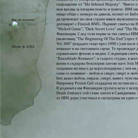
съкращение от "His Infernal Majesty". "Името
моя връзка за изгарям повече и повече. HIM н
нищо общо с номера на дявола, познат от Библи
да привлекат на своя страна някоя звукозаписн
Вие сте посетител
договарят с Finnish BMG. Първият сингъл на HI
№
"Wicked Game", "Dark Secret Love" and "The He
Финландия. След този първи за тях сингъл HIM
(включващ "The Beginning Of The End") през 1
Vol. 666" (издаден също през 1998 г.) им носи
покажат и на световната сцена. Те провеждат д
германските фенове и медии. Следващия сингъл 
"Razorblade Romance", в същото студио, в кое
копия и съдържа безспорни хитове като Join Me
създаваш музика е да кореспондираш с нея на 
сами се появяват - любов и смърт, смърт и лю
Бих казал любов, омраза, смърт, живот, чувств
Например Poison Girl създадена по истински сл
В родината им Финландия групата вече е всепр
Death Embrace той става златен в Скандинвия.
от HIM дори участваха в саундтрака на един 
на бъдещето е подплатена с един от най-големи
се притесняват, а Ville казва: "Ние никога не
записи по разни списания, правени на ксерокс,
Фактът, че имаме толкова много фенове, без да
сами."По това време техния сингъл "Join Me" 
там цели 7 седмици!!! След огромните си успе
сингъл "Pretending", който достига 1 място в 
Shadows And Brilliant Highlights", след който