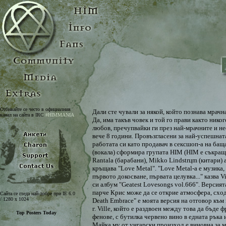
Отбивайте се често в официалния
Дали сте чували за някой, който познава мрачн
канал на сайта в IRC
#HIMMANIA
Да, има такъв човек и той го прави както нико
любов, пречупвайки ги през най-мрачните и нео
вече 8 години. Провъзгласени за най-успешната
работата си като продавач в сексшоп-а на баща
(вокала) сформира групата HIM (HIM е съкраще
Rantala (барабани), Mikko Lindstrцm (китари) 
кръщава "Love Metal". "Love Metal-а е музика,
първото докосване, първата целувка..." казва 
си албум "Geatest Lovesongs vol.666". Версият
парче Крис може да се открие атмосфера, сход
Сайта се гледа най-добре при IE 6.0
/ 1280 x 1024
Death Embrace" е моята версия на отговор към 
г. Ville, който е раздвоен между това да бъде 
фенове, с бутилка червено вино в едната ръка
Майка му от унгарски произход е виновна за 