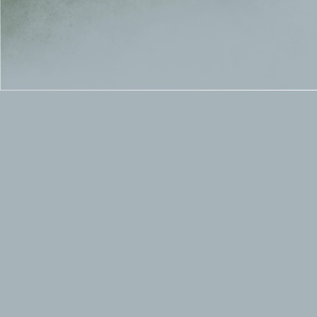
издаването на този албум те издават и няколко 
този трети албум на групата се явява доста ко
често споделя в свои интервюта, че смята че "
неофициално след като вече микрофона е спрян
албум. Но всичко това още повече мобилизира
преди да излезе албува Виле споделя че новия
четвъртият албум на групата е вече факт, той 
оправдава напълно чакането на всички фенове.
става често въртяна по музикалните телевизи
първото място в зрителската класация на преда
един нов клип от новия албум, този път на парч
песента The Sacrament. След всички тези успе
излезе през 2005 г., което изглежда доста дале
написал около 10-ина нови текстове за нови пе