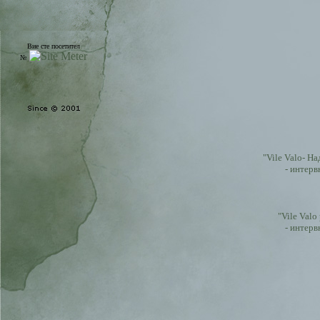
Вие сте посетител
№
"Vile Valo- Н
- интерв
"Vile Val
- интерв
- интервю с Ville Valo и M
- интерв