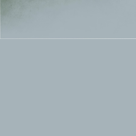
Ин
"HI
Интер
Интервю с Виле и Миге специално за преда
Интервю с