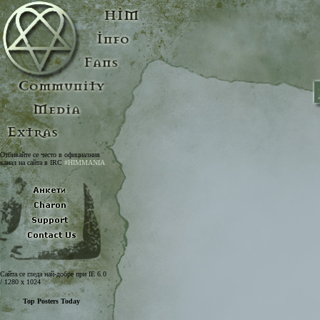
Отбивайте се често в официалния
канал на сайта в IRC
#HIMMANIA
Сайта се гледа най-добре при IE 6.0
/ 1280 x 1024