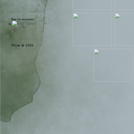
Вие сте посетител
№