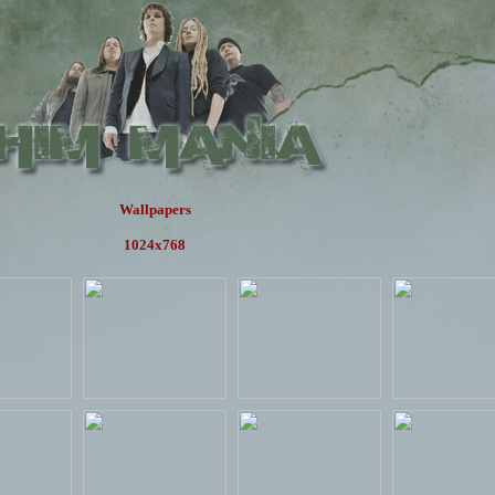
Wallpapers
1024x768