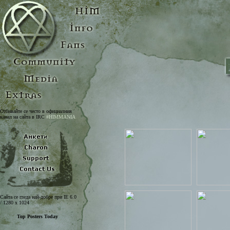
Отбивайте се често в официалния
канал на сайта в IRC
#HIMMANIA
Сайта се гледа най-добре при IE 6.0
/ 1280 x 1024