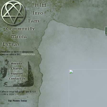
Отбивайте се често в официалния
канал на сайта в IRC
#HIMMANIA
Сайта се гледа най-добре при IE 6.0
/ 1280 x 1024