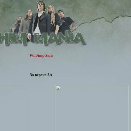
WinAmp Skin
За версия 2.x