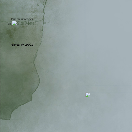
Вие сте посетител
№