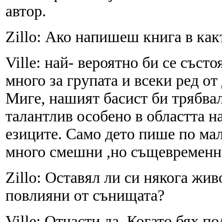
автор.
Zillo: Ако напишеш книга в как
Ville: най- вероятно би се съст
много за групата и всеки ред от
Миге, нашият басист би трябвал
талантлив особено в областта н
езиците. Само дето пише по мал
много смешни ,но същевременн
Zillo: Оставял ли си някога жив
повлияни от сънищата?
Ville: Отчасти да. Когато бях п