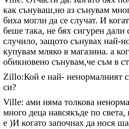
как сънуваш,но аз сънувам мно
биха могли да се случат. И кога
беше така, не бях сигурен дали
случило, защото сънувах най-н
купувам мляко в магазина. а ко
обикновено сънувам,че съм в ст
Zillo:Кой е най- ненормалният 
си?
Ville: ами няма толкова ненорм
много деца навсякъде по света, к
е )И когато започнах да нося ша