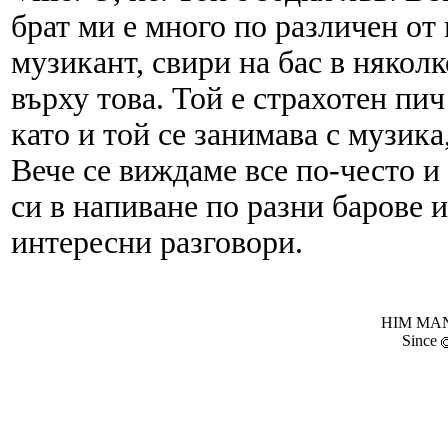
брат ми е много по различен от 
музикант, свири на бас в няколк
върху това. Той е страхотен пич
като и той се занимава с музик
Вече се виждаме все по-често и
си в напиване по разни барове 
интересни разговори.
HIM MANI
Since