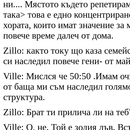
ни.... Мястото където репетирам
така> това е едно концентриран
хората, които имат значение за 
повече време далеч от дома.
Zillo: както току що каза семей
си наследил повече гени- от ма
Ville: Мислся че 50:50 .Имам о
от баща ми съм наследил голямо
структура.
Zillo: Брат ти прилича ли на теб
Ville: О, не. Той е зодия лъв. 