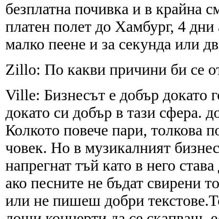
безплатна почивка и в крайна с
платен полет до Хамбург, 4 дни
малко пеене и за секунда или дв
Zillo: По какви причини би се 
Ville: Бизнесът е добър докато г
докато си добър в тази сфера. д
Колкото повече пари, толкова п
човек. Но в музикалният бизнес
напрегнат тъй като в него став
ако песните не бъдат свирени т
или не пишеш добри текстове.То
лоши концерти да се скапваш. е