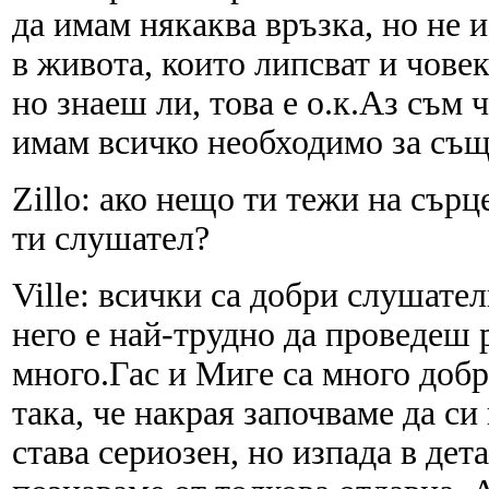
да имам някаква връзка, но не 
в живота, които липсват и човек
но знаеш ли, това е о.к.Аз съм 
имам всичко необходимо за същ
Zillo: ако нещо ти тежи на сърц
ти слушател?
Ville: всички са добри слушател
него е най-трудно да проведеш р
много.Гас и Миге са много доб
така, че накрая започваме да с
става сериозен, но изпада в дета