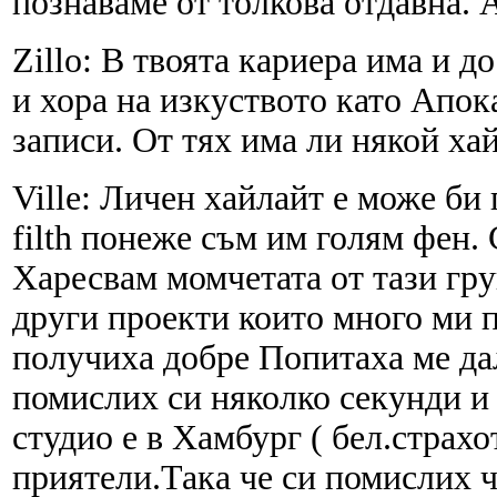
познаваме от толкова отдавна. 
Zillo: В твоята кариера има и д
и хора на изкуството като Апок
записи. От тях има ли някой ха
Ville: Личен хайлайт е може би п
filth понеже съм им голям фен.
Харесвам момчетата от тази гр
други проекти които много ми п
получиха добре Попитаха ме дал
помислих си няколко секунди и 
студио е в Хамбург ( бел.страх
приятели.Така че си помислих ч