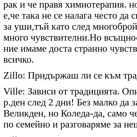
рак и че правя химиотерапия. н
е,че така не се налага често да 
за уши,тъй като след многоброй
много чувствителни.Но всъщнос
ние имаме доста странно чувств
всичко.
Zillo: Придържаш ли се към тр
Ville: Зависи от традицията. Оп
р.ден след 2 дни! Без малко да 
Великден, но Коледа-да, само ч
по семейно и разговаряме за не