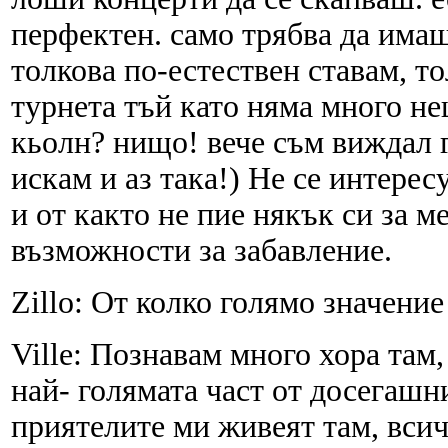
перфектен. само трябва да имаш
толкова по-естествен ставам, то
турнета тъй като няма много нещ
кьолн? нищо! вече съм виждал г
искам и аз така!) Не се интерес
и от както не пие някък си за м
възможности за забавление.
Zillo: От колко голямо значение
Ville: Познавам много хора там,
най- голямата част от досегашн
приятелите ми живеят там, вси