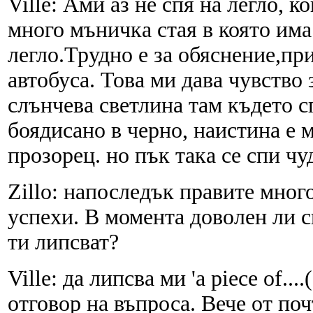
Ville: Ами аз не спя на легло, к
много мъничка стая в която има
легло.Трудно е за обяснение,при
автобуса. Това ми дава чувство
слънчева светлина там където 
боядисано в черно, наистина е м
прозорец. но пък така се спи чу
Zillo: напоследък правите мног
успехи. В момента доволен ли с
ти липсват?
Ville: да липсва ми 'a piece of...
отговор на въпроса. Вече от по