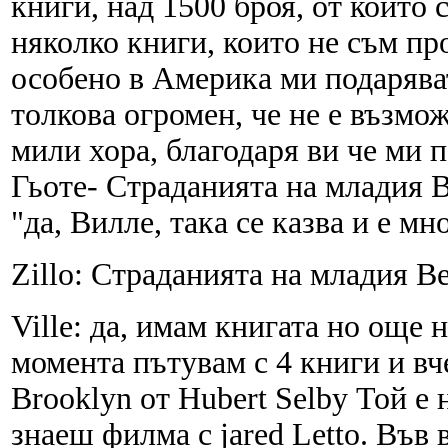
книги, над 1500 броя, от които
няколко книги, които не съм пр
особено в Америка ми подаряват
толкова огромен, че не е възмо
мили хора, благодаря ви че ми 
Гьоте- Страданията на младия Ве
"да, Вилле, така се казва и е мно
Zillo: Страданията на младия В
Ville: да, имам книгата но още 
момента пътувам с 4 книги и вчер
Brooklyn от Hubert Selby Той е н
знаеш филма с jared Letto. Във 