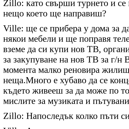
Zillo: като свърши турнето и се
нещо което ще направиш?
Ville: ще се прибера у дома за 
някои мебели и ще поправя телев
вземе да си купи нов ТВ, орган
за закупуване на нов ТВ за г/н 
момента малко реновира жилище
неща.Много е хубаво да се кон
където живееш за да може по то
мислите за музиката и пътуван
Zillo: Напоследък колко пъти с