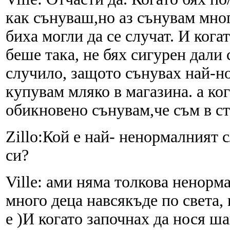
как сънуваш,но аз сънувам мно
биха могли да се случат. И кога
беше така, не бях сигурен дали
случило, защото сънувах най-н
купувам мляко в магазина. а ко
обикновено сънувам,че съм в ст
Zillo:Кой е най- ненормалният 
си?
Ville: ами няма толкова ненорм
много деца навсякъде по света, к
е )И когато започнах да нося ша