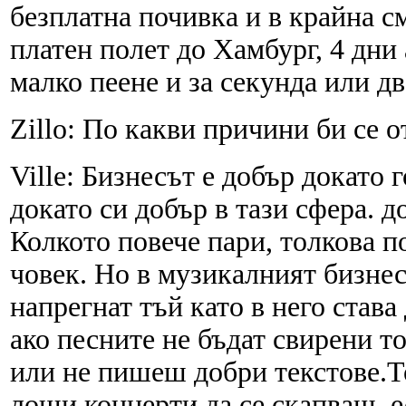
безплатна почивка и в крайна с
платен полет до Хамбург, 4 дни
малко пеене и за секунда или дв
Zillo: По какви причини би се 
Ville: Бизнесът е добър докато г
докато си добър в тази сфера. д
Колкото повече пари, толкова п
човек. Но в музикалният бизнес
напрегнат тъй като в него став
ако песните не бъдат свирени т
или не пишеш добри текстове.То
лоши концерти да се скапваш. е