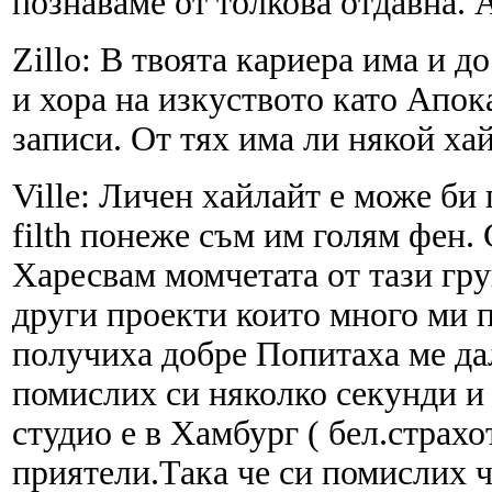
познаваме от толкова отдавна. 
Zillo: В твоята кариера има и д
и хора на изкуството като Апок
записи. От тях има ли някой ха
Ville: Личен хайлайт е може би п
filth понеже съм им голям фен.
Харесвам момчетата от тази гр
други проекти които много ми п
получиха добре Попитаха ме дал
помислих си няколко секунди и 
студио е в Хамбург ( бел.страх
приятели.Така че си помислих ч