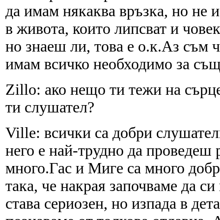
да имам някаква връзка, но не 
в живота, които липсват и човек
но знаеш ли, това е о.к.Аз съм 
имам всичко необходимо за същ
Zillo: ако нещо ти тежи на сърц
ти слушател?
Ville: всички са добри слушател
него е най-трудно да проведеш р
много.Гас и Миге са много доб
така, че накрая започваме да с
става сериозен, но изпада в дета