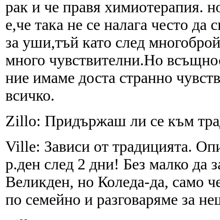
рак и че правя химиотерапия. н
е,че така не се налага често да 
за уши,тъй като след многоброй
много чувствителни.Но всъщнос
ние имаме доста странно чувств
всичко.
Zillo: Придържаш ли се към тр
Ville: Зависи от традицията. Оп
р.ден след 2 дни! Без малко да 
Великден, но Коледа-да, само ч
по семейно и разговаряме за не