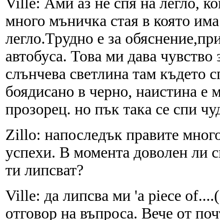
Ville: Ами аз не спя на легло, к
много мъничка стая в която има
легло.Трудно е за обяснение,при
автобуса. Това ми дава чувство
слънчева светлина там където 
боядисано в черно, наистина е м
прозорец. но пък така се спи чу
Zillo: напоследък правите мног
успехи. В момента доволен ли с
ти липсват?
Ville: да липсва ми 'a piece of...
отговор на въпроса. Вече от по