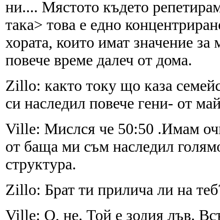
ни.... Мястото където репетирам
така> това е едно концентриран
хората, които имат значение за 
повече време далеч от дома.
Zillo: както току що каза семей
си наследил повече гени- от ма
Ville: Мислся че 50:50 .Имам о
от баща ми съм наследил голямо
структура.
Zillo: Брат ти прилича ли на теб
Ville: О, не. Той е зодия лъв. 