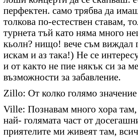
перфектен. само трябва да имаш
толкова по-естествен ставам, то
турнета тъй като няма много нещ
кьолн? нищо! вече съм виждал г
искам и аз така!) Не се интерес
и от както не пие някък си за м
възможности за забавление.
Zillo: От колко голямо значение
Ville: Познавам много хора там,
най- голямата част от досегашн
приятелите ми живеят там, вси