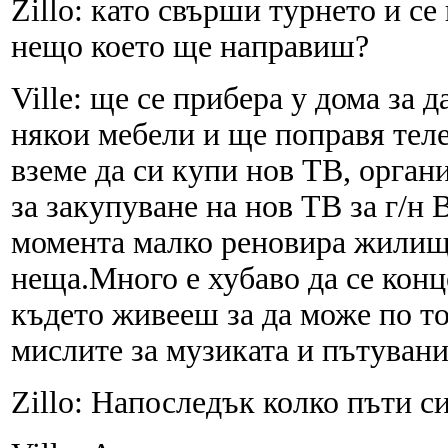
Zillo: като свърши турнето и се
нещо което ще направиш?
Ville: ще се прибера у дома за 
някои мебели и ще поправя телев
вземе да си купи нов ТВ, орган
за закупуване на нов ТВ за г/н 
момента малко реновира жилище
неща.Много е хубаво да се кон
където живееш за да може по то
мислите за музиката и пътуван
Zillo: Напоследък колко пъти с