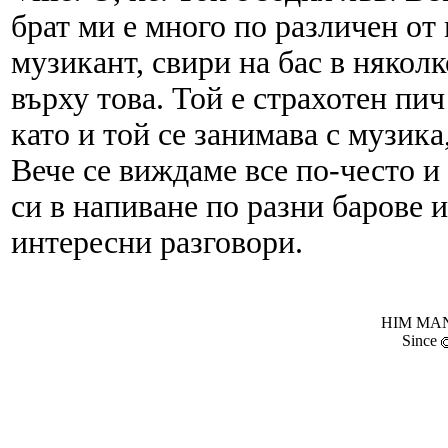
брат ми е много по различен от 
музикант, свири на бас в няколк
върху това. Той е страхотен пич
като и той се занимава с музик
Вече се виждаме все по-често и
си в напиване по разни барове 
интересни разговори.
HIM MANI
Since