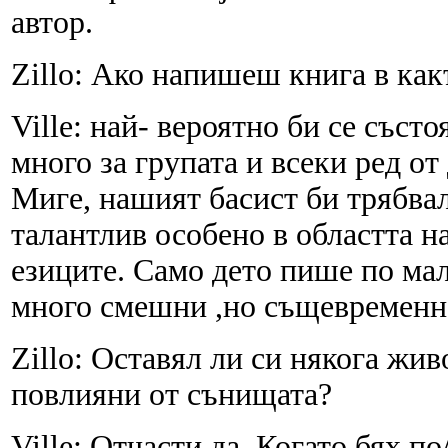
автор.
Zillo: Ако напишеш книга в как
Ville: най- вероятно би се съст
много за групата и всеки ред от
Миге, нашият басист би трябвал
талантлив особено в областта н
езиците. Само дето пише по мал
много смешни ,но същевременн
Zillo: Оставял ли си някога жив
повлияни от сънищата?
Ville: Отчасти да. Когато бях п