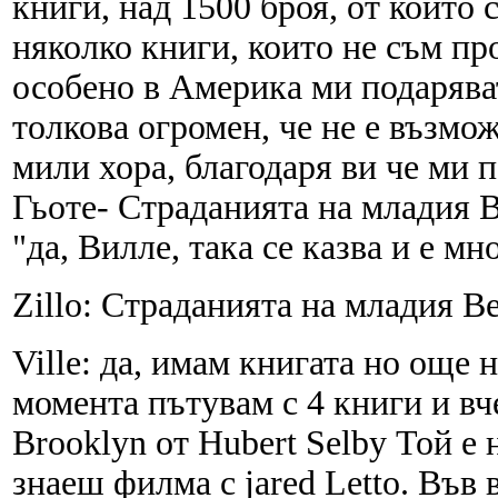
книги, над 1500 броя, от които
няколко книги, които не съм пр
особено в Америка ми подаряват
толкова огромен, че не е възмо
мили хора, благодаря ви че ми 
Гьоте- Страданията на младия Ве
"да, Вилле, така се казва и е мно
Zillo: Страданията на младия В
Ville: да, имам книгата но още 
момента пътувам с 4 книги и вчер
Brooklyn от Hubert Selby Той е н
знаеш филма с jared Letto. Във 