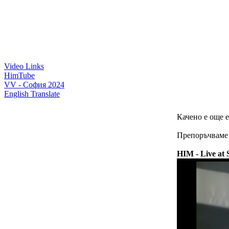
Video Links
HimTube
VV - София 2024
English Translate
Качено е още е
Препоръчваме в
HIM - Live at 