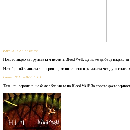
Edit: 23.11.2007 / 16:15h
Новото видео на групата към песента Bleed Well, ще може да бъде видяно за
Не забравяйте анкетата - върви адски интересно и разликата между песните в то
Posted: 20.11.2007 / 15:11h
Това най-вероятно ще бъде обложката на Bleed Well! За повече достоверност