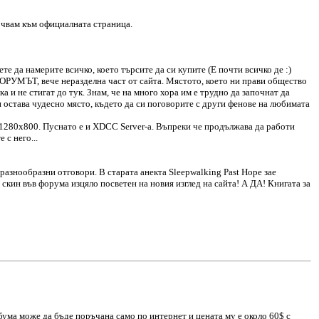
сочвам към официалната страница.
те да намерите всичко, което търсите да си
купите (Е почти всичко де :)
и ФОРУМЪТ, вече неразделна част от сайта. Мястото, което ни прави общество
а и не стигат до тук. Знам, че на много хора им е трудно да започнат да
си остава чудесно място, където да си поговорите с други фенове на любимата
я 1280х800. Пуснато е и XDCC Server-a. Въпреки че продължава да работи
 с него...
разнообразни отговори. В старата анекта Sleepwalking Past Hope зае
 скин във форума изцяло посветен на новия изглед на сайта! А ДА! Книгата за
лбума може да бъде поръчана само по интернет и цената му е около 60$ с