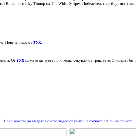
cal Romance и Icky Thump на The White Stripes. Победителят ще бъде ясен око
ле. Повече инфо от
ТУК
.
ингъла. От
ТУК
можете да чуете по няколко секунди от траковете. Сингълът би т
Вече можете да гледате новото видео от сайта на групата в him.imeem.com