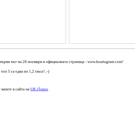
 първи път на 26 ноември в официалната страница - www.heartagram.com!
п 5 са едва по 1,2 гласа! ;-)
 вижте в сайта на
UK iTunes
.