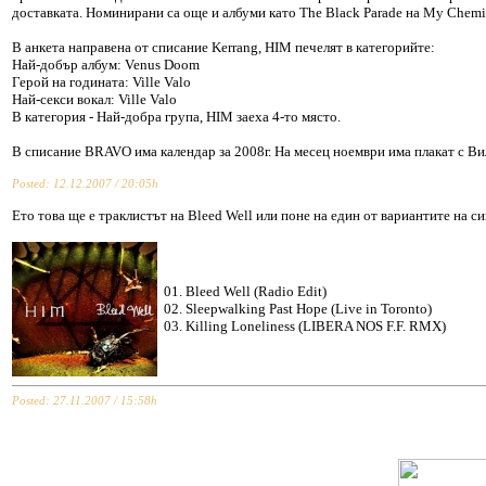
доставката. Номинирани са още и албуми като The Black Parade на My Chemi
В анкета направена от списание Kerrang, HIM печелят в категорийте:
Най-добър албум: Venus Doom
Герой на годината: Ville Valo
Най-секси вокал: Ville Valo
В категория - Най-добра група, HIM заеха 4-то място.
В списание BRAVO има календар за 2008г. На месец ноември има плакат с Ви
Posted: 12.12.2007 / 20:05h
Ето това ще е траклистът на Bleed Well или поне на един от вариантите на с
01. Bleed Well (Radio Edit)
02. Sleepwalking Past Hope (Live in Toronto)
03. Killing Loneliness (LIBERA NOS F.F. RMX)
Posted: 27.11.2007 / 15:58h