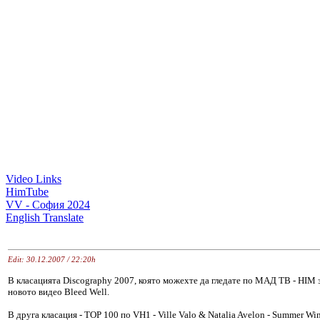
Video Links
HimTube
VV - София 2024
English Translate
Edit: 30.12.2007 / 22:20h
В класацията Discography 2007, която можехте да гледате по МАД ТВ - HIM з
новото видео Bleed Well.
В друга класация - TOP 100 по VH1 - Ville Valo & Natalia Avelon - Summer Win