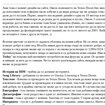
Ами това е новият дизайн на сайта. Около излизането на Venus Doom бях мно
да използвам тази еуфория около албума и да видя докъде ще ме докара това 
дали да го пускам. Първо, защото последният дизайн е едва на 10 месеца и в
положителните коментари за да реша да го довърша и пусна...Около 3 септем
вървеше доста бавно и всичко това беше умишлено (бавно, но славно както се
тези работи, но пък смятам, че на доста от вас ще им е интересно да ги проче
продължават да функционират както нашият, но те са от лятото на 2001. Balky
но всъщност това е друга история ;-).
Всички цветове са взети от задната обложка на новия албум. Не си личи, защ
излизат добре и само под Mozilla някои други неща също не излизат добре, но
пазара и след време малко ще са хората с по-малка резолюция от 1280х1024. 
преименувани, ненужните неща са махнати и са добавени нови секции. Има и
Today
" ви показва най-активните потребители във форума за деня. От целия
и нямаше за кога да го смянам. Често когато разглеждам сайта, виждам колко г
малко за разделите:
История на HIM
- трябва да се допише историята.
Song Library
- добавени са песните от Uneasy Listening и Venus Doom.
Текстове
- Качени са преводите на Venus Doom. Тук искам да кажа нещо пов
изключително трудни за превеждане и в някои песни, текстове имат доста по 
най-добри, но в крайна сметка не може да се угоди на всеки. В случая гласув
Биография
- тук смених снимките на момчетата, но не съм добавял инфо къ
Дискография
- този раздел ми е един от любимите. Именно в него ще намери
Новини
- това е архивът с новини. Започва от тази година. Стария архив, ко
Интервюта
- тук не е добавяно нищо от много отдавна...няма смисъл. Напос