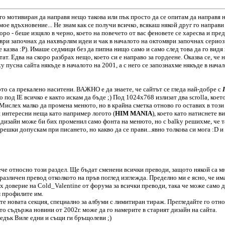
го мотивиран да направя нещо такова или пък просто да се опитам да направя н
мое вдъхновение... Не знам как се получи всичко, всякаш някой друг го направ
торо - беше изцяло в черно, което на повечето от вас феновете се харесва и пр
ври започнах да нахвърлям идеи и чак в началото на октомври започнах сериозн
 казва :P). Имаше седмици без да пипна нищо само и само след това да го видя
тат. Едва на скоро разбрах нещо, което си е направо за гордеене. Оказва се, че 
 пусна сайта някъде в началото на 2001, а с него се запознахме някъде в начал
ото са прекалено наситени. ВАЖНО е да знаете, че сайтът се гледа най-добре с
 под IE всичко е както искам да бъде ;) Под 1024х768 излизат два scrolla, коет
Мислех малко да промена менюто, но в крайна сметка отново го оставих в този 
 интересни неща като например логото (
HIM MANIA
), което като натиснете в
т дизайн може би бих променил само фонта на менюто, но с balky решихме, че т
решки допускам при писането, но какво да се прави...явно толкова си мога :D и в
ече относно този раздел. Ще бъдат сменени всички преводи, защото някой са м
различен превод отколкото на пръв поглед изглежда. Пределно ми е ясно, че има
ах доверие на Cold_Valentine от форума за всички преводи, така че може само д
м профилите им.
те новата секция, специално за албуми с лимитиран тираж. Прегледайте го отно
йто съдържа новини от 2002г. може да го намерите в старият дизайн на сайта.
ледък Виле едни и същи ги бръщолеви ;)