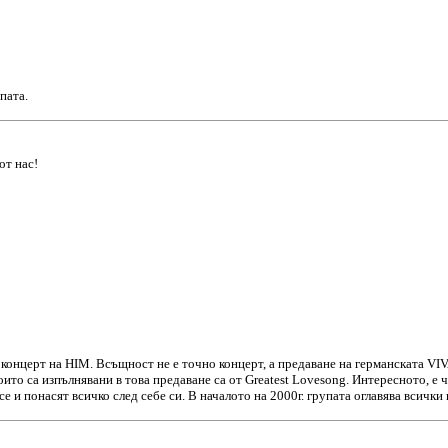
пата.
от нас!
 концерт на HIM. Всъщност не е точно концерт, а предаване на германската VIV
оито са изпълнявани в това предаване са от Greatest Lovesong. Интересното, е ч
 и понасят всичко след себе си. В началото на 2000г. групата оглавява всички к