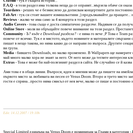
Статии
- тук е същата история...
F.A.Q
- в този раздел има толкова неща да се оправят...мързела обаче си оказ
Tourdates
- реших че е безмислено да дописвам концертните дати постоянно,
Fab Art
- тук си стоят вашите измишльотини ;) продължавайте да пращате... н
Reviews
- жалко че има само за 4 концерта в този раздел.
Audio Covers
- това също е доста симпатично разделче. Надявам се да получ
Online Store
- моля ви обръщайте повече внимание на този раздел. Престанете
Community
-
Ъ? къде е Download раздела?
- е няма го вече ;P Това е Team 
повече от всичко. Тук е и мястото, където новините и материалите свързани с
пишат в нещо такова, но няма какво да се направи по въпроса. Другите секци
ви група.
Media
- бившето Downloads, но малко променено. В Wallpapers ще намерите 
май много малко хора не знаят за него. От него може да теглите интересни кл
Extras
- Това е може би най-полезният раздел в сайта. Не случайно се й казва т
Ами това е в общи линии. Въпроси, идеи и мнения може да пишете на имейла.
първото място за любимата ви песен от Venus Doom. Второ и трето място заеха
гости е спряна...просто няма смисъл от нея вече, малко се пише и постоянно и
Edit: 14.12.2007 / 19:10h
Special Limited едишъна на Venus Doom е номинирам за Грами в категория -