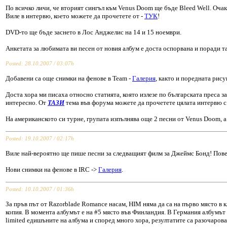
По всичко личи, че вторият сингъл към Venus Doom ще бъде Bleed Well. Очакв
Виле в интервю, което можете да прочетете от -
ТУК
!
DVD-то ще бъде заснето в Лос Анджелис на 14 и 15 ноември.
Анкетата за любимата ви песен от новия албум е доста оспорвана и поради та
Posted: 28.10.2007 / 03:07h
Добавени са още снимки на фенове в Team -
Галерия
, както и поредната рис
Доста хора ми писаха относно статията, която излезе по българската преса з
интересно. От
ТАЗИ
тема във форума можете да прочетете цялата интервю с В
На американското си турне, групата изпълнява още 2 песни от Venus Doom, а
Posted: 19.10.2007 / 02:17h
Виле най-вероятно ще пише песни за следващият филм за Джеймс Бонд! Пове
Нови снимки на фенове в IRC ->
Галерия
.
Po
sted: 10.10.2007 / 01:36h
За пръв път от Razorblade Romance насам, HIM няма да са на първо място в 
копия. В момента албумът е на #5 място във Финландия. В Германия албумът с
limited едишъните на албума и според много хора, резултатите са разочаров