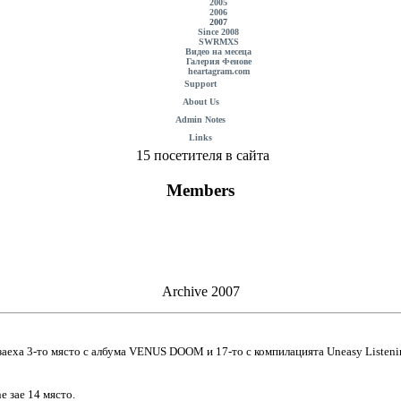
2005
2006
2007
Since 2008
SWRMXS
Видео на месеца
Галерия Фенове
heartagram.com
Support
About Us
Admin Notes
Links
15 посетителя в сайта
Members
Archive 2007
аеха 3-то място с албума VENUS DOOM и 17-то с компилацията Uneasy Listening
e зае 14 място.