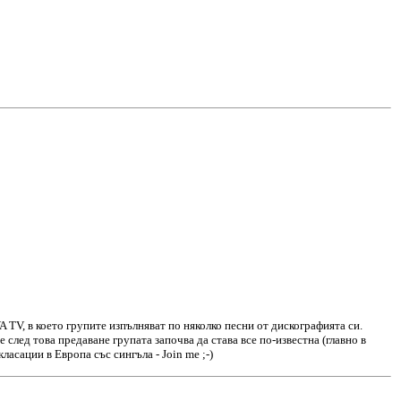
A TV, в което групите изпълняват по няколко песни от дискографията си.
е след това предаване групата започва да става все по-известна (главно в
ласации в Европа със сингъла - Join me ;-)