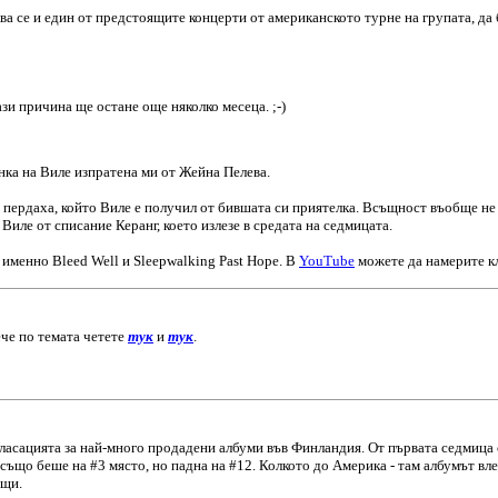
а се и един от предстоящите концерти от американското турне на групата, да б
зи причина ще остане още няколко месеца. ;-)
унка на Виле изпратена ми от Жейна Пелева.
а пердаха, който Виле е получил от бившата си приятелка. Всъщност въобще не м
иле от списание Керанг, което излезе в средата на седмицата.
 именно Bleed Well и Sleepwalking Past Hope. В
YouTube
можете да намерите кл
че по темата четете
тук
и
тук
.
класацията за най-много продадени албуми във Финландия. От първата седмица 
ъщо беше на #3 място, но падна на #12. Колкото до Америка - там албумът влез
ащи.