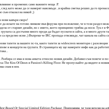
а влияние и промених само важните неща :P.
 след като може да се намерят навсякъде...в крайна сметка реших да го прена
е съм отказал на никой ;)
а нови кавъри скоро!
 да искате на готово линкове във форума при положение, че в този раздел може
раздела от старият дизайн, но с името, което принципно трябва да носи. Тук е 
 групата са достъпни много преди да бъдат пуснати в сайта, а и много други так
и са пределно ясни ;) Въпреки че IRC пропада отвсякъде, чат канала на сайта 
нови тапети за вашите пс-та, както тапети за widescreen монитори с разолюци
ипове и концерти на групата. В страницата му ще намерите инфо как да работите
ака...
 Разбира се има и нова анкета относно новия дизайн. Добавил съм повече и по-
 The Kiss Of Dawn и Passion's Killing Floor. Не пропускайте да видите и новия
ма спам в нея.
Best Boxed Or Special Limited Edition Package
. Припомням, че тази версия на а