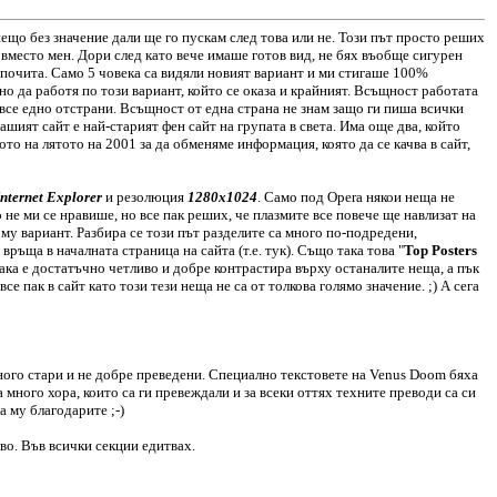
ещо без значение дали ще го пускам след това или не. Този път просто реших
и вместо мен. Дори след като вече имаше готов вид, не бях въобще сигурен
едпочита. Само 5 човека са видяли новият вариант и ми стигаше 100%
о да работя по този вариант, който се оказа и крайният. Всъщност работата
 все едно отстрани. Всъщност от една страна не знам защо ги пиша всички
нашият сайт е най-старият фен сайт на групата в света. Има още два, който
ото на лятото на 2001 за да обменяме информация, която да се качва в сайт,
Internet Explorer
и резолюция
1280х1024
. Само под Opera някои неща не
о не ми се нравише, но все пак реших, че плазмите все повече ще навлизат на
му вариант. Разбира се този път разделите са много по-подредени,
и връща в началната страница на сайта (т.е. тук). Също така това "
Top Posters
ака е достатъчно четливо и добре контрастира върху останалите неща, а пък
се пак в сайт като този тези неща не са от толкова голямо значение. ;) А сега
ного стари и не добре преведени. Специално текстовете на Venus Doom бяха
 много хора, които са ги превеждали и за всеки оттях техните преводи са си
а му благодарите ;-)
во. Във всички секции едитвах.