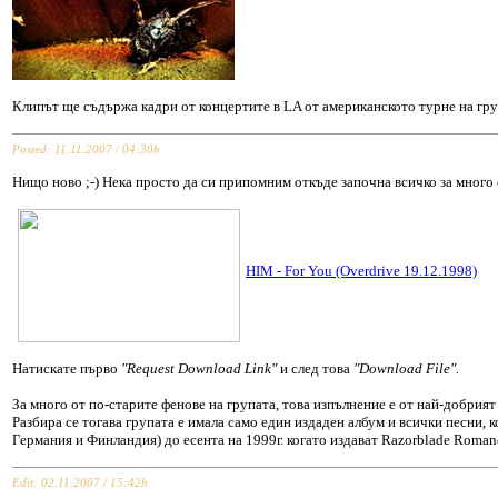
Клипът ще съдържа кадри от концертите в LA от американското турне на гру
Posted: 11.11.2007 / 04:30h
Нищо ново ;-) Нека просто да си припомним откъде започна всичко за много 
HIM - For You (Overdrive 19.12.1998)
Натискате първо
"Request Download Link"
и след това
"Download File".
За много от по-старите фенове на групата, това изпълнение е от най-добрият
Разбира се тогава групата е имала само един издаден албум и всички песни, к
Германия и Финландия) до есента на 1999г. когато издават Razorblade Romance
Edit: 02.11.2007 / 15:42h