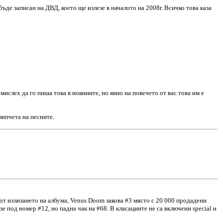
ъде записан на ДВД, което ще излезе в началото на 2008г. Всичко това каза
ислех да го пиша това в новините, но явно на повечето от вас това им е
ипчета на песните.
от излизането на албума, Venus Doom закова #3 място с 20 000 продадени
е под номер #12, но падна чак на #68. В класациите не са включени special и