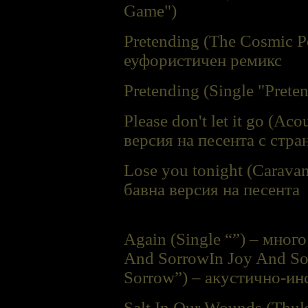
Game")
Pretending (The Cosmic Po
еуфористичен ремикс
Pretending (Single "Prete
Please don't let it go (Ac
версия на песента с стра
Lose you tonight (Caravan
бавна версия на песента
Again (Single “”) – мног
And Sorrow
In Joy And So
Sorrow”) – акустично-ин
Salt In Our Wounds (Thul