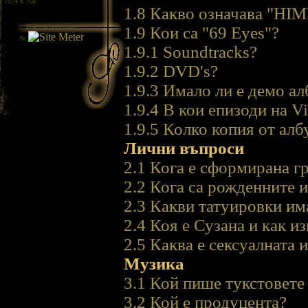
/ 1024 x 768
1.8 Какво означава "HIM
Вие сте посетител
1.9 Кои са "69 Eyes"?
№
1.9.1 Soundtracks?
1.9.2 DVD's?
1.9.3 Имало ли е демо ал
1.9.4 В кои епизоди на V
1.9.5 Колко копия от ал
Лични въпроси
2.1 Кога е сформирана г
2.2 Кога са рожденните 
2.3 Какви татуировки им
2.4 Коя е Сузана и как и
2.5 Каква е сексуалната 
Музика
3.1 Кой пише тукстовете
3.2 Кой е продуцента?