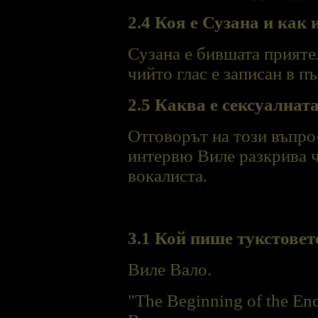
2.4 Коя е Сузана и как 
Сузана е бившата прияте
чийто глас е записан в п
2.5 Каква е сексуалнат
Отговорът на този въпро
интервю Виле разкрива че
вокалиста.
3.1 Кой пише тукстовет
Виле Вало.
"The Beginning of the End