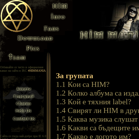
Отбивайте се често в официалния
канал на сайта в IRC
#HIMMANIA
За групата
1.1 Кои са HIM?
1.2 Колко албума са изда
1.3 Кой е тяхния label?
1.4 Свирят ли HIM в дру
1.5 Каква музика слуша
1.6 Какви са бъдещите и
1.7 Какво е логото им?
Сайта се гледа най-добре при IE 6.0