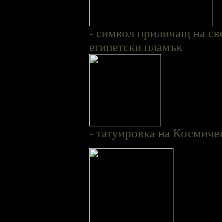
- символ приличащ на све
египетски пламък
- татуировка на Космиче