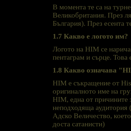
В момента те са на турн
Великобритания. През ля
България). През есента т
1.7 Какво е логото им?
Логото на HIM се нарича
пентаграм и сърце. Това
1.8 Какво означава "H
HIM е съкращение от His I
оригиналното име на груп
HIM, една от причините 
неподходяща аудитория (в
Адско Величество, което
доста сатанисти)