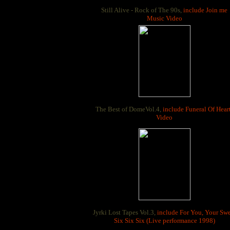
Still Alive - Rock of The 90s,
include Join me
Music Video
The Best of DomeVol.4,
include Funeral Of Hear
Video
Jyrki Lost Tapes Vol.3,
include For You, Your Sw
Six Six Six (Live performance 1998)