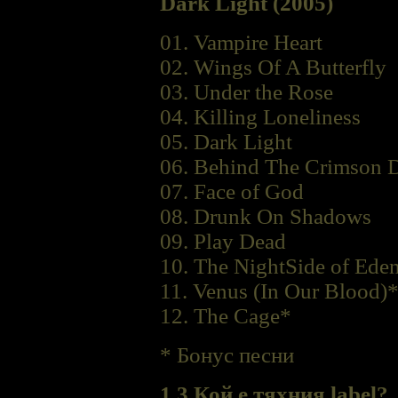
Dark Light (2005)
01. Vampire Heart
02. Wings Of A Butterfly
03. Under the Rose
04. Killing Loneliness
05. Dark Light
06. Behind The Crimson 
07. Face of God
08. Drunk On Shadows
09. Play Dead
10. The NightSide of Ede
11. Venus (In Our Blood)
12. The Cage*
* Бонус песни
1.3 Кой е тяхния label?