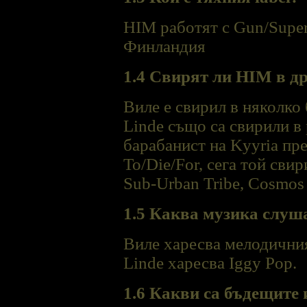
HIM работят с Gun/Supe
Финландия
1.4 Свирят ли HIM в д
Виле е свирил в няколко 
Linde също са свирили в
барабанист на Kyyria пре
To/Die/For, сега той сви
Sub-Urban Tribe, Cosmos 
1.5 Каква музика слу
Виле харесва мелодичния 
Linde харесва Iggy Pop.
1.6 Какви са бъдещите