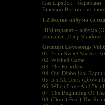
Gas Lipstick – барабани
Emerson Burton – клави
1.2 Колко албума са из
HIM издават 4 албума (Gr
Romance, Deep Shadows An
Greatest Lovesongs Vol.
01. Your Sweet Six Six Si
02. Wicked Game
03. The Heartless
04. Our Diabolikal Raptur
05. It's All Tears (Drown 
06. When Love And Deat
07. The Beginning Of Th
08. (Don' t Fear) The Reap