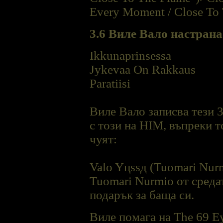
Every Moment / Close To
3.6 Виле Вало настран
Ikkunaprinsessa
Jykevaa On Rakkaus
Paratiisi
Виле Вало записва тези 
с този на HIM, въпреки т
чуят:
Valo Yцssд (Tuomari Nurm
Tuomari Nurmio от средат
подарък за баща си.
Виле помага на The 69 E