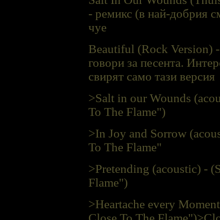
- ремикс (в най-добрия с
чуе
Beautiful (Rock Version) 
говори за песента. Инте
свирят само тази версия
>Salt in our Wounds (acou
To The Flame")
>In Joy and Sorrow (acous
To The Flame"
>Pretending (acoustic) - 
Flame")
>Heartache every Moment 
Close To The Flame")
>Clo