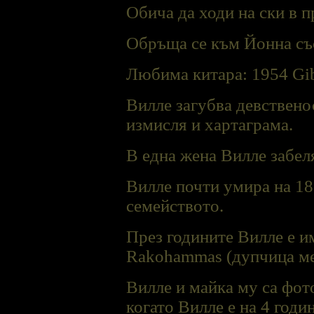
Обича да ходи на ски в 
Обръща се към Йонна със
Любима китара: 1954 Gib
Вилле загубва девственос
измисля и хартаграма.
В една жена Вилле забеля
Вилле почти умира на 18
семейството.
През годините Вилле е има
Rakohammas (дупчица меж
Вилле и майка му са фот
когато Вилле е на 4 годи