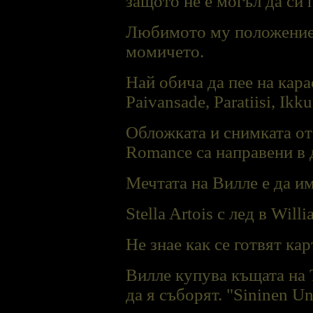
защото не е могъл да си
Любимото му положение п
момичето.
Най обича да пее на кара
Paivansade, Paratiisi, Ik
Обложката и снимката от
Romance са направени в 
Мечтата на Виллe е да и
Stella Artois с лед в Will
Не знае как се готвят ка
Вилле купува къщата на 
да я съборят. "Sininen Un