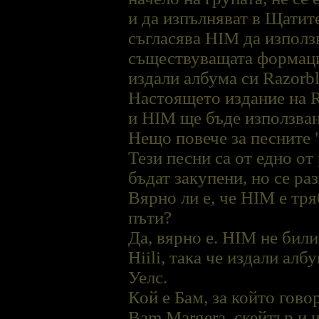
и да изпълняват в Щатит
съгласява HIM да използ
съществуващата формация
издали албума си Razorb
Настоящето издание на 
и HIM ще бъде използван
Нещо повече за песните "
Тези песни са от едно от
бъдат закупени, но се ра
Вярно ли е, че HIM е тр
пъти?
Да, вярно е. HIM не бил
Hiili, така че издали ал
Уелс.
Кой е Бам, за който гово
Bam Margera, скейтър и ч