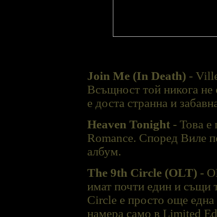
Join Me (In Death)
- Vil
Всъщност той никога не е
е доста странна и забавна
Heaven Tonight
- Това е
Romance. Според Виле пе
албум.
The 9th Circle (OLT) -
O
имат почти един и същи т
Circle е просто още една
намера само в Limited Ed