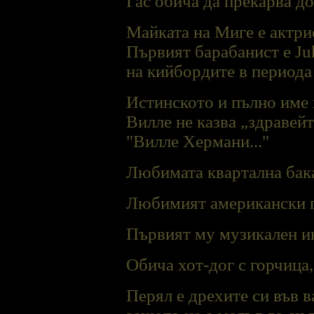
Гас обича да прекарва до
Майката на Миге е актри
Първият барабанист е Juh
на кийбордите в периода 
Истинското и пълно име н
Виллe не казва „здравейт
"Вилле Хермани..."
Любимата квартална бака
Любимият американски г
Първият му музикален ин
Обича хот-дог с горчица,
Перял е дрехите си във в