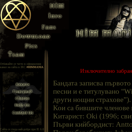
Отбивайте се често в официалния
канал на сайта в IRC
#HIMMANIA
Изключително забране
Бандата записва първото 
песни и е титулувано "Wi
други нощни страхове”).
Кои са бившите членове
Китарист: Oki (1996; св
Първи кийбордист: Antto 
Сайта се гледа най-добре при IE 6.0