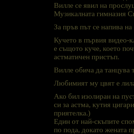
Вилле се явил на прослуш
Музикалната гимназия С
За пръв път се напива на
Кучето в първия видео-к
е същото куче, което по
астматичен пристъп.
Вилле обича да танцува т
Любимият му цвят е лил
Ако бил изолиран на пуст
си за астма, кутия цигар
приятелка.)
Един от най-скъпите спом
по пода, докато жената п