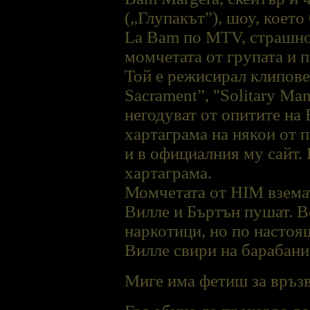
(„Глупакът”), шоу, което
La Bam по MTV, страшно 
момчетата от групата и 
Той е режисирал клипове
Sacrament”, "Solitary Ma
негодуват от опитите на 
хартаграма на някои от 
и в официалния му сайт.
хартаграма.
Момчетата от HIM взема
Виллe и Бъртън пушат. Вс
наркотици, но по настоя
Вилле свири на барабани,
Миге има фетиш за връзв