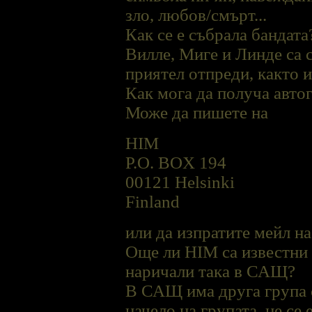
зло, любов/смърт...
Как се е събрала бандата
Виллe, Миге и Линдe са с
приятел отпреди, както и
Как мога да получа авто
Може да пишете на
HIM
P.O. BOX 194
00121 Helsinki
Finland
или да изпратите мейл н
Още ли HIM са известни
наричали така в САЩ?
В САЩ има друга група 
начело на групата, не се