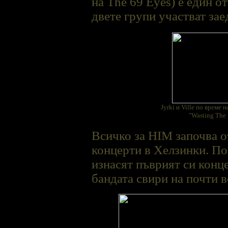
на The 69 Eyes) е един о
двете групи участват зае
Jyrki и Ville по време 
"Wasting The
Всичко за HIM започва от
концерти в Хелзинки. По
изнасят пъврият си конц
бандата свири на почти 