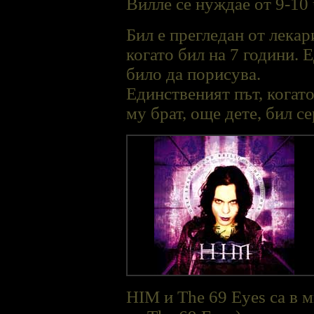
Виллe се нуждае от 9-10 
Бил е прегледан от лекар
когато бил на 7 години. 
било да порисува.
Единственият път, когато
му брат, още дете, бил с
HIM и The 69 Eyes са в 