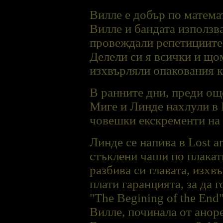
Вилле е добър по матема
Вилле и бандата използва
провеждали репетициите 
Делели си я всички и що
изхвърляли опакования 
В ранните дни, преди още
Миге и Линде нахлули в 
човешки екскременти на 
Линде се напива в Lost 
стъклени чаши по плакати
разбива си главата, изхвъ
плати гаранцията, за да г
"The Begining of the End
Вилле, починала от анор