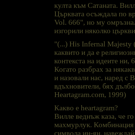
култа към Сатаната. Вилл
Църквата осъждала по вр
Vol. 666", но му омръзнал
изгорили няколко църкви
"(...) His Infernal Maje
каквито и да е религиоз
контекста на идеите ни,
Когато разбрах за някак
и назовали нас, наред с 
вдъхновители, бях дълбок
Heartagram.com, 1999)
Какво е heartagram?
Виллe веднъж каза, че го
махмурлук. Комбинация е
символа ин-ян, навеждай