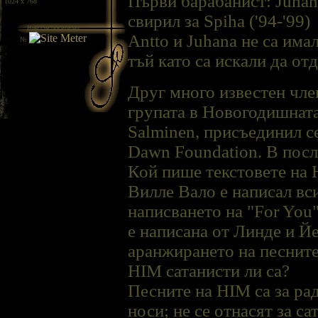
Първи барабанист: Juhana
/ 1024 x 768
свирил за Spiha ('94-'99)
Вие сте посетител
Antto и Juhana не са има
№
тъй като са искали да от
Друг много известен чле
групата в Новогодишната
Salminen, присъединил се
Dawn Foundation. В после
Кой пише текстовете на
Вилле Валo е написал вс
написването на "For You"
е написана от Линдe и Й
аранжирането на песните
HIM сатанисти ли са?
Песните на HIM са за рад
носи; не се отнасят за с