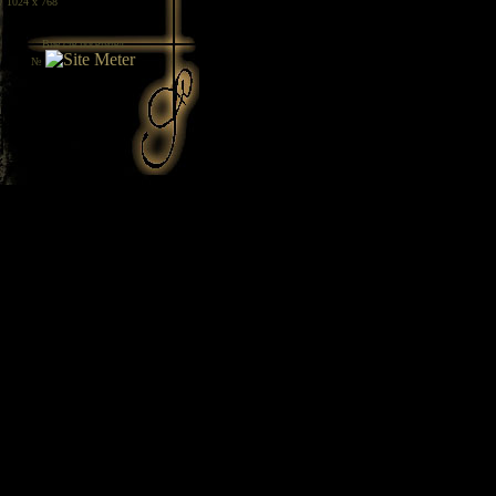
/ 1024 x 768
Вие сте посетител
№