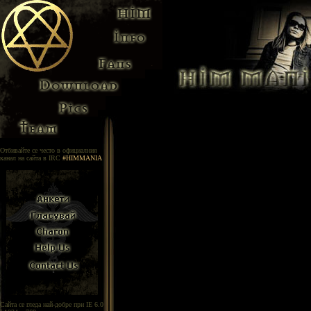
Отбивайте се често в официалния
канал на сайта в IRC
#HIMMANIA
Сайта се гледа най-добре при IE 6.0