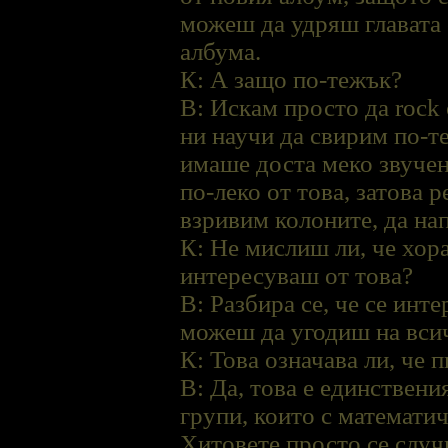
можеш да удряш главата 
албума.
К: А защо по-тежък?
В: Искам просто да rock
ни научи да свирим по-те
имаше доста меко звучен
по-леко от това, затова 
взривим колоните, да на
К: Не мислиш ли, че хора
интересуваш от това?
В: Разбира се, че се инт
можеш да угодиш на всичк
К: Това означава ли, че п
В: Да, това е единствени
групи, които с математич
Хитовете просто се случв