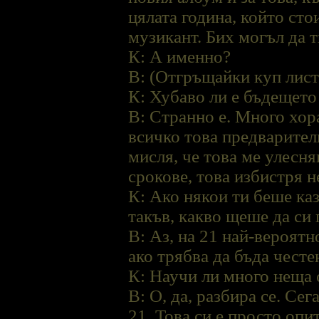
цялата година, който сто
музикант. Бих могъл да т
К: А именно?
В: (Отгръщайки куп листя
К: Хубаво ли е бъдещето
В: Странно е. Много хор
всичко това предварител
мисля, че това ме улесня
срокове, това избистря н
К: Ако някои ти беше каз
такъв, какво щеше да си
В: Аз, на 21 най-вероятн
ако трябва да бъда честен
К: Научи ли много неща 
В: О, да, разбира се. Се
21. Това си е просто опи