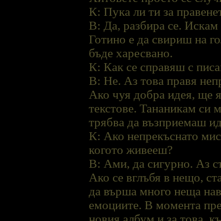
К: Пука ли ти за правене
В: Да, разбира се. Искам
Готино е да свириш на го
бъде харесвано.
К: Как се справяш с пис
В: Не. Аз това правя не
Ако чуя добра идея, ще 
текстове. Тананикам си м
трябва да възприемаш ид
К: Ако непрекъснато мисл
когото живееш?
В: Ами, да сигурно. Аз с
Ако се вглъбя в нещо, ст
да върша много неща на
емоциите. В момента пре
новия албум и за това, к