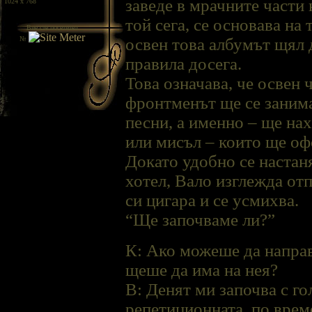
заведе в мрачните части 
/ 1024 x 768
той сега, се основава на 
Вие сте посетител
№
освен това албумът щял д
правила досега.
Това означава, че освен 
фронтменът ще се занима
песни, а именно – ще нах
или мисъл – които ще оф
Докато удобно се наста
хотел, Вало изглежда отп
си цигара и се усмихва.
“Ще започваме ли?”
К: Ако можеше да направ
щеше да има на нея?
В: Денят ми започва с г
репетиционната, по врем