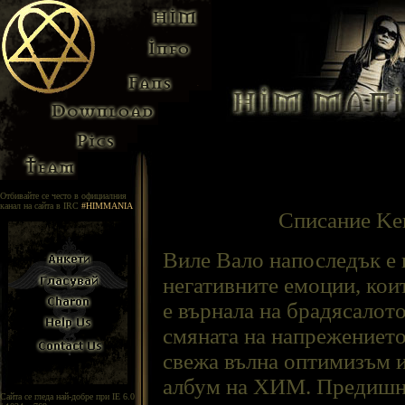
Отбивайте се често в официалния
канал на сайта в IRC
#HIMMANIA
Списание Ker
Виле Вало напоследък е 
негативните емоции, коит
е върнала на брадясалото
смяната на напрежението
свежа вълна оптимизъм и
албум на ХИМ. Предишния
Сайта се гледа най-добре при IE 6.0