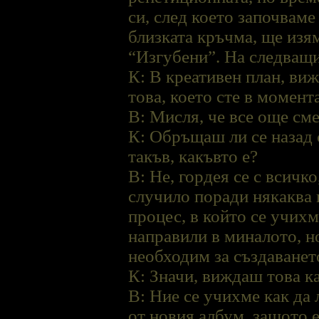
си, след което започваме
близката кръчма, ще изям
“Изгубени”. На следващ
К: В креативен план, ви
това, което сте в момент
В: Мисля, че все още сме
К: Обръщаш ли се назад 
такъв, какъвто е?
В: Не, гордея се с всичко
случило поради някаква 
процес, в който се учихм
направили в миналото, н
необходим за създаването
К: Значи, виждаш това к
В: Ние се учихме как да 
от новия албум, защото е