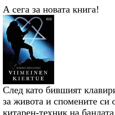
А сега за новата книга!
След като бившият клави
за живота и спомените си
китарен-техник на бандат