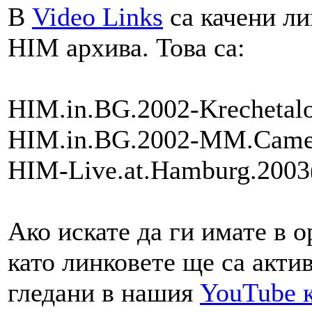
В
Video Links
са качени ли
HIM архива. Това са:
HIM.in.BG.2002-Krechetalo
HIM.in.BG.2002-MM.Camer
HIM-Live.at.Hamburg.2003(
Ако искате да ги имате в о
като линковете ще са акти
гледани в нашия
YouTube 