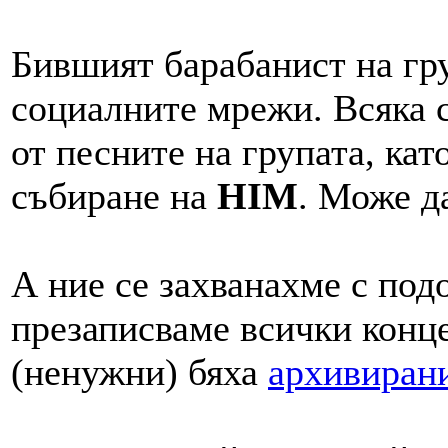
Бившият барабанист на гру
социалните мрежи. Всяка с
от песните на групата, ка
събиране на
HIM
. Може д
А ние се захванахме с под
презаписваме всички конце
(ненужни) бяха
архивиран