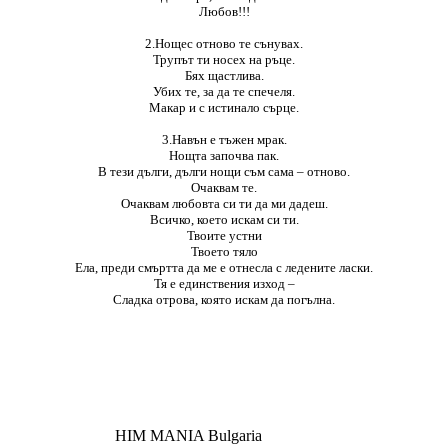
Любов!!!
2.Нощес отново те сънувах.
Трупът ти носех на ръце.
Бях щастлива.
Убих те, за да те спечеля.
Макар и с истинало сърце.
3.Навън е тъжен мрак.
Нощта започва пак.
В тези дълги, дълги нощи съм сама – отново.
Очаквам те.
Очаквам любовта си ти да ми дадеш.
Всичко, което искам си ти.
Твоите устни
Твоето тяло
Ела, преди смъртта да ме е отнесла с ледените ласки.
Тя е единствения изход –
Сладка отрова, която искам да погълна.
HIM MANIA Bulgaria