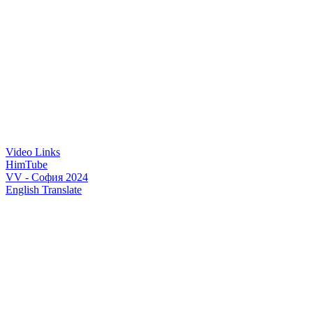
Video Links
HimTube
VV - София 2024
English Translate