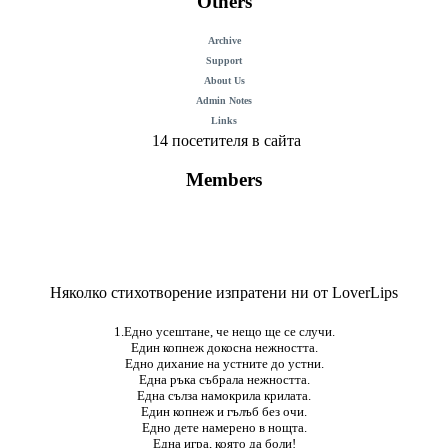
Others
Archive
Support
About Us
Admin Notes
Links
14 посетителя в сайта
Members
Няколко стихотворение изпратени ни от LoverLips
1.Едно усештане, че нещо ще се случи.
Един копнеж докосна нежността.
Едно дихание на устните до устни.
Една ръка събрала нежността.
Една сълза намокрила крилата.
Един копнеж и гълъб без очи.
Едно дете намерено в нощта.
Една игра, която да боли!