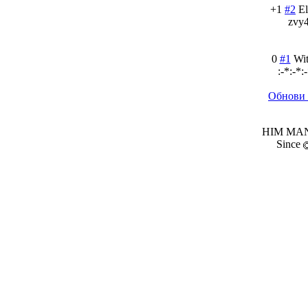
+1
#2
E
zvy
0
#1
Wit
:-*:-*:
Обнови 
HIM MANI
Since