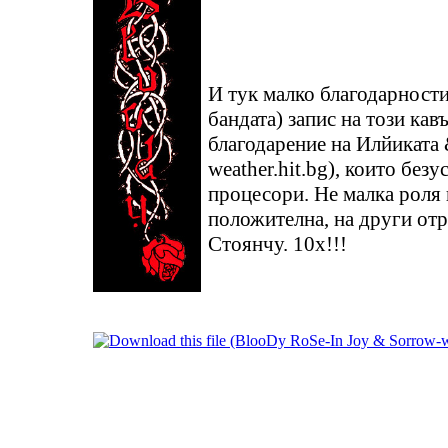
И тук малко благодарности
бандата) запис на този ка
благодарение на Илйиката
weather.hit.bg), които без
процесори. Не малка роля 
положителна, на други отр
Стоянчу. 10х!!!