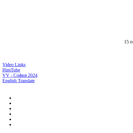
15 п
Video Links
HimTube
VV - София 2024
English Translate