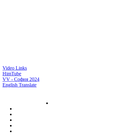
Video Links
HimTube
VV - София 2024
English Translate