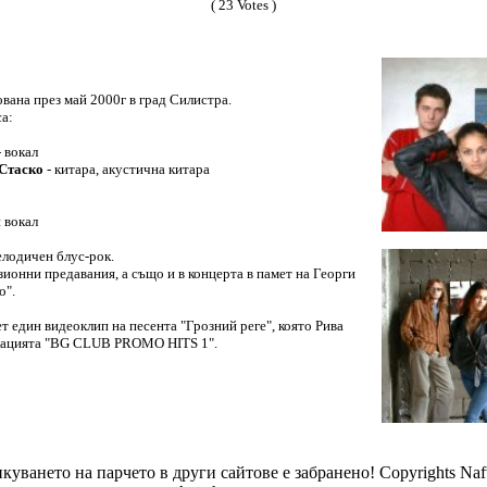
( 23 Votes )
вана през май 2000г в град Силистра.
са:
- вокал
 Стаско
- китара, акустична китара
и вокал
елодичен блус-рок.
зионни предавания, а също и в концерта в памет на Георги
о".
т един видеоклип на песента "Грозний реге", която Рива
илацията "BG CLUB PROMO HITS 1".
куването на парчето в други сайтове е забранено! Copyrights Naft