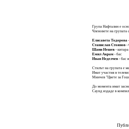
Група Нафталин е осно
Членовете на групата 
Елисавета Тодорова
Станислав Стоянов -
Шани Нешев
- китара
Емил Акрам
- бас
Иван Неделчев
- бас 
Стилът на групата е м
Имат участия в телеви
Минчев "Цвете за Гош
До момента имат засне
Саунд издаде в комп
Публи