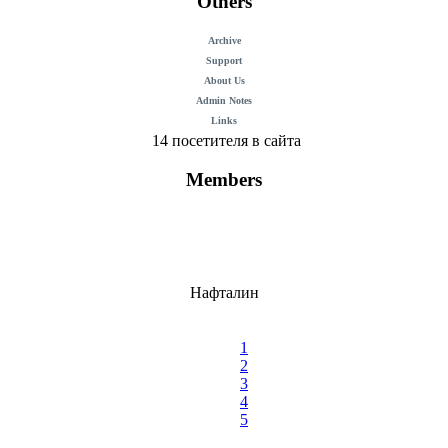
Others
Archive
Support
About Us
Admin Notes
Links
14 посетителя в сайта
Members
Нафталин
1
2
3
4
5