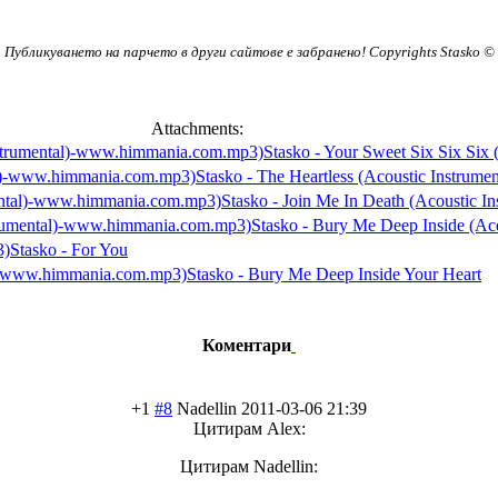
Публикуването на парчето в други сайтове е забранено! Copyrights Stasko ©
Attachments:
Stasko - Your Sweet Six Six Si
Stasko - The Heartless (Acoustic Instru
Stasko - Join Me In Death (Acoustic 
Stasko - Bury Me Deep Inside (A
Stasko - For You
Stasko - Bury Me Deep Inside Your Heart
Коментари
+1
#8
Nadellin
2011-03-06 21:39
Цитирам Alex:
Цитирам Nadellin: