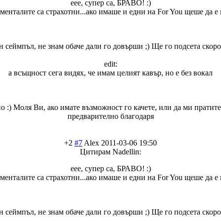
еее, супер са, БРАВО! :)
менталите са страхотни...ако имаше и едни на For You щеше да е 
 сеймпъл, не знам обаче дали го довърши ;) Ще го подсета скоро 
edit:
а всъщност сега видях, че имам целият кавър, но е без вокал
о :) Моля Ви, ако имате възможност го качете, или да ми пратите 
предварително благодаря
+2
#7
Alex
2011-03-06 19:50
Цитирам Nadellin:
еее, супер са, БРАВО! :)
менталите са страхотни...ако имаше и едни на For You щеше да е 
 сеймпъл, не знам обаче дали го довърши ;) Ще го подсета скоро 