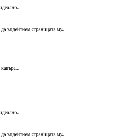
идеално..
да ъпдейтнем страницата му...
кавъра...
идеално..
да ъпдейтнем страницата му...