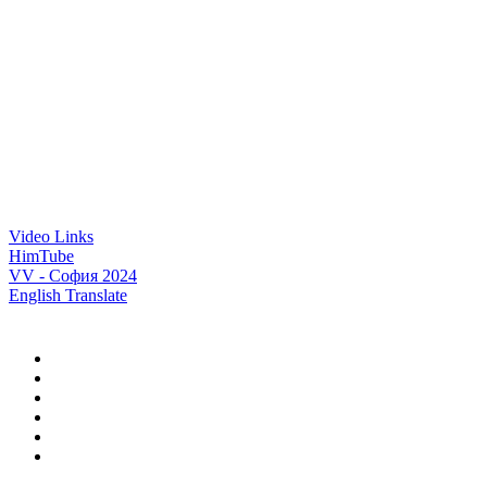
Video Links
HimTube
VV - София 2024
English Translate