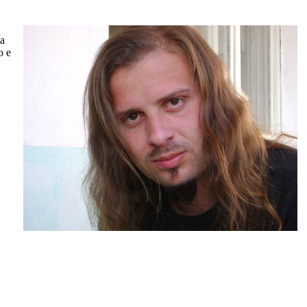
а
о е