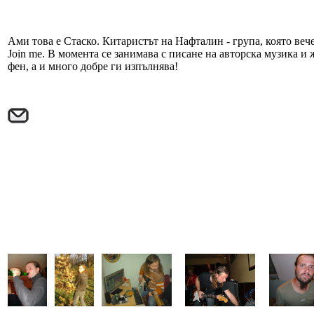
Ами това е Стаско. Китаристът на Нафталин - група, която вече
Join me. В момента се занимава с писане на авторска музика и 
фен, а и много добре ги изпълнява!