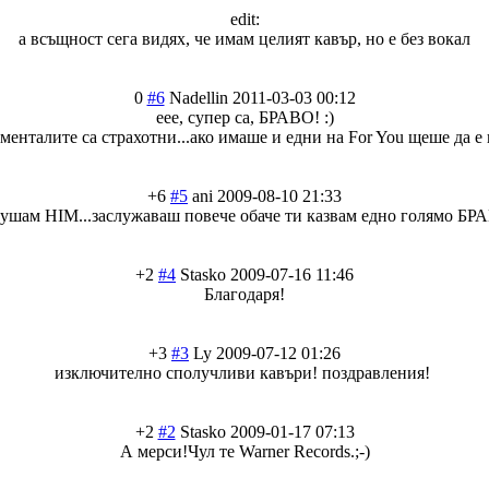
edit:
а всъщност сега видях, че имам целият кавър, но е без вокал
0
#6
Nadellin
2011-03-03 00:12
еее, супер са, БРАВО! :)
менталите са страхотни...ако имаше и едни на For You щеше да е 
+6
#5
ani
2009-08-10 21:33
слушам HIM...заслужаваш повече обаче ти казвам едно голямо БРА
+2
#4
Stasko
2009-07-16 11:46
Благодаря!
+3
#3
Ly
2009-07-12 01:26
изключително сполучливи кавъри! поздравления!
+2
#2
Stasko
2009-01-17 07:13
А мерси!Чул те Warner Records.;-)