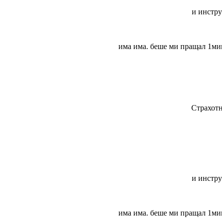
и инстру
има има. беше ми пращал 1мин
Страхотн
и инстру
има има. беше ми пращал 1мин