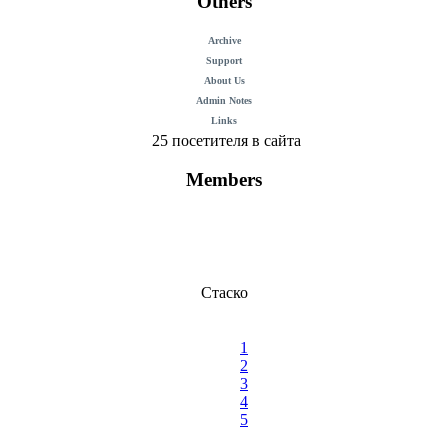
Others
Archive
Support
About Us
Admin Notes
Links
25 посетителя в сайта
Members
Стаско
1
2
3
4
5