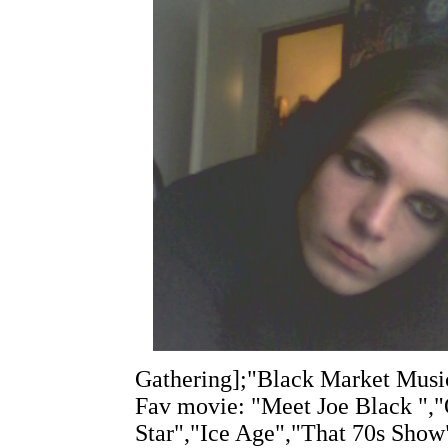
Gathering];"Black Market Music
Fav movie: "Meet Joe Black "
Star","Ice Age","That 70s Show