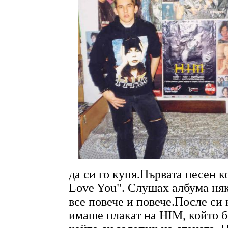
да си го купя.Първата песен к
Love You". Слушах албума няк
все повече и повече.После с
имаше плакат на HIM, който б