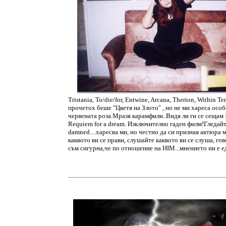
Tristania, To/die/for, Entwine, Arcana, Therion, Within 
прочетох беше "Цветя на Злото" , но не ми хареса особе
червената роза.Мразя карамфили..Видя ли ги се сещам
Requiem for a dream. Изключително гаден филм!Гледайт
damned....харесва ми, но честно да си призная актюра 
каквото ви се прави, слушайте каквото ви се слуша, го
съм сигурна,че по отношение на HIM...мнението ни е ед