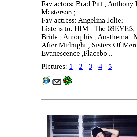
Fav actors: Brad Pitt , Anthon
Masterson ;
Fav actress: Angelina Jolie;
Listens to: HIM , The 69EYES, 
Bride , Amorphis , Anathema , 
After Midnight , Sisters Of Mer
Evanescence ,Placebo ..
Pictures:
1
-
2
-
3
-
4
-
5