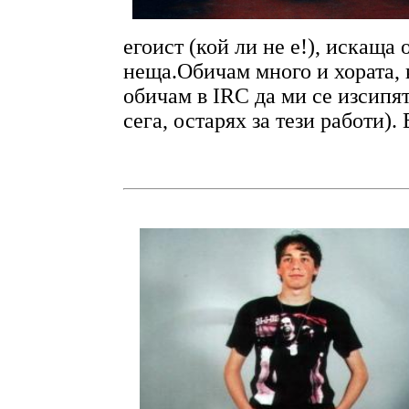
егоист (кой ли не е!), искаща
неща.Обичам много и хората, к
обичам в IRC да ми се изсипят
сега, остарях за тези работи)