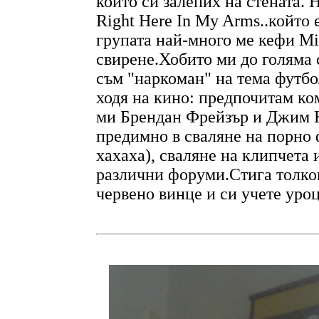
който си залепих на стената. 
Right Here In My Arms..който
групата най-много ме кефи Mi
свирене.Хобито ми до голяма 
съм "наркоман" на тема футб
ходя на кино: предпочитам к
ми Брендан Фрейзър и Джим К
предимно в сваляне на порно
хахаха), сваляне на клипчета 
различни форуми.Стига толко
червено винце и си учете уроц