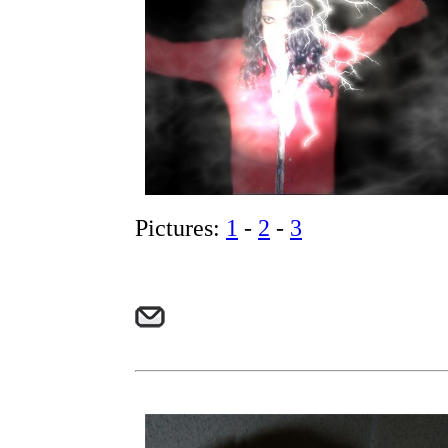
Pictures:
1
-
2
-
3