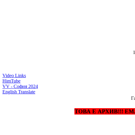
1
Video Links
HimTube
VV - София 2024
English Translate
Г
ТОВА Е АРХИВ!!! EMA