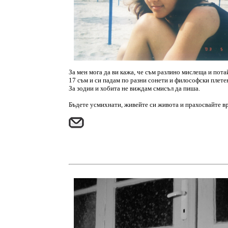
За мен мога да ви кажа, че съм разлино мислеща и пот
17 съм и си падам по разни сонети и философски плет
За зодии и хобита не виждам смисъл да пиша.
Бъдете усмихнати, живейте си живота и прахосвайте вр