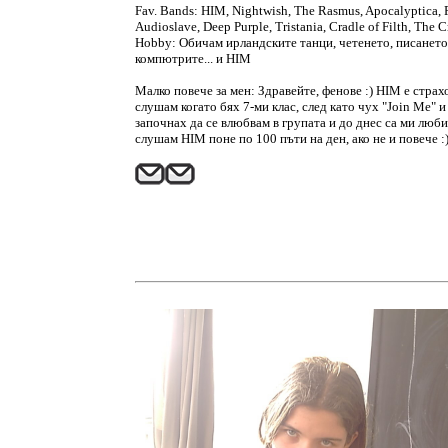
Fav. Bands: HIM, Nightwish, The Rasmus, Apocalyptica, R
Audioslave, Deep Purple, Tristania, Cradle of Filth, The C
Hobby: Обичам ирландските танци, четенето, писането н
компютрите... и HIM
Малко повече за мен: Здравейте, фенове :) HIM е страхо
слушам когато бях 7-ми клас, след като чух "Join Me" и
започнах да се влюбвам в групата и до днес са ми любим
слушам HIM поне по 100 пъти на ден, ако не и повече :)