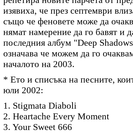
изявиха, че през септември влиз
също че феновете може да очаква
нямат намерение да го бавят и д
последния албум "Deep Shadows A
означава че можем да го очаква
началото на 2003.
* Ето и списъка на песните, ко
юли 2002:
1. Stigmata Diaboli
2. Heartache Every Moment
3. Your Sweet 666