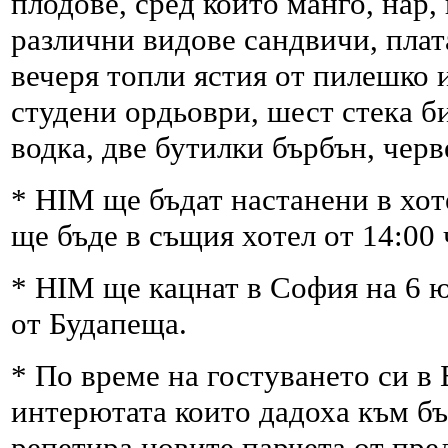
плодове, сред които манго, нар,
различни видове сандвичи, плата
вечеря топли ястия от пилешко и
студени ордьоври, шест стека би
водка, две бутилки бърбън, черв
* HIM ще бъдат настанени в хо
ще бъде в същия хотел от 14:00 
* HIM ще кацнат в София на 6 ю
от Будапеща.
* По време на гостуването си в
интерютата които дадоха към бъ
репетира новите парчета от пре