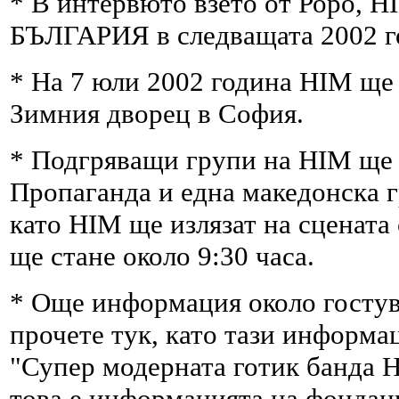
* В интервюто взето от Роро, H
БЪЛГАРИЯ в следващата 2002 го
* На 7 юли 2002 година HIM ще 
Зимния дворец в София.
* Подгряващи групи на HIM ще 
Пропаганда и една македонска г
като HIM ще излязат на сцената
ще стане около 9:30 часа.
* Още информация около гостув
прочете тук, като тази информа
"Супер модерната готик банда H
това е информацията на фондаци