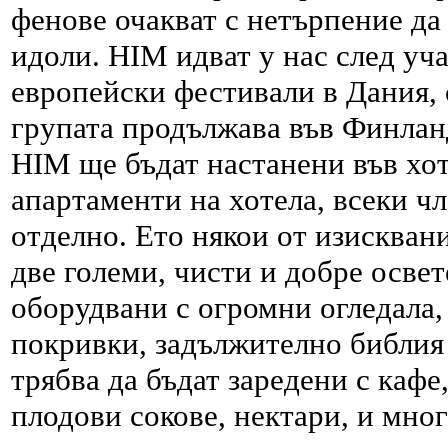
фенове очакват с нетърпение да
идоли. HIM идват у нас след уч
европейски фестивали в Дания, 
групата продължава във Финлан
HIM ще бъдат настанени във хо
апартаменти на хотела, всеки ч
отделно. Ето някои от изискван
две големи, чисти и добре осве
оборудвани с огромни огледала,
покривки, задължително библия
трябва да бъдат заредени с кафе
плодови сокове, нектари, и мног