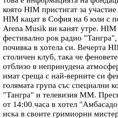
която HIM пристигат за участие
HIM кацат в София на 6 юли с п
Arena Musik ви канят утре. HIM
фестивално рок радио "Тангра",
почивка в хотела си. Вечерта H
столичен клуб, така че феновете
отблизо в непринудена атмосфе
имат среща с най-верните си фе
голямата група със специални к
"Тангра" и телевизия ММ. Прес
от 14:00 часа в хотел "Амбасадо
иска в своите гримиорни мистер