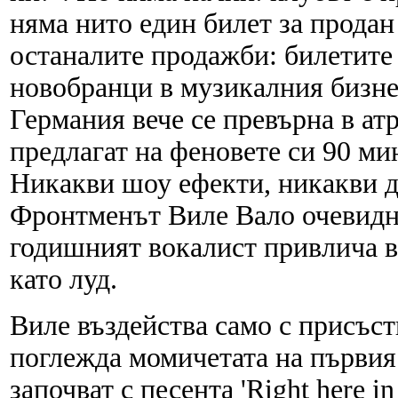
няма нито един билет за продан
останалите продажби: билетите
новобранци в музикалния бизне
Германия вече се превърна в а
предлагат на феновете си 90 ми
Никакви шоу ефекти, никакви д
Фронтменът Виле Вало очевидно
годишният вокалист привлича в
като луд.
Виле въздейства само с присъст
поглежда момичетата на първия 
започват с песента 'Right here 