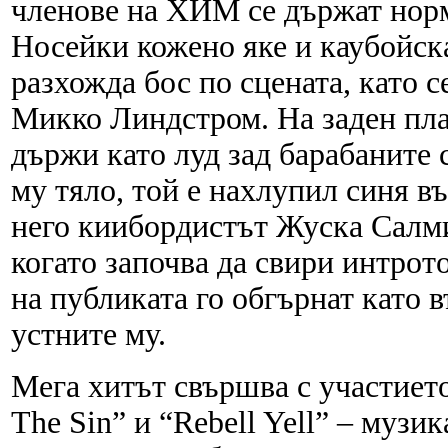
членове на ХИМ се държат норм
Носейки кожено яке и каубойск
разхожда бос по сцената, като с
Микко Линдстром. На заден пла
държи като луд зад барабаните 
му тяло, той е нахлупил синя в
него киибордистът Жуска Салми
когато започва да свири интрото
на публиката го обгърнат като в
устните му.
Мега хитът свършва с участиет
The Sin” и “Rebell Yell” – музи