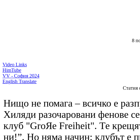
8 по
Video Links
HimTube
VV - София 2024
English Translate
Статия
Нищо не помага – всичко е раз
Хиляди разочаровани фенове се
клуб "GroЯe Freiheit". Те крещя
ни!”. Но няма начин: клубът е 