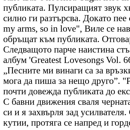
публиката. Пулсиращият звук х
силно ги разтърсва. Докато пее с 
my arms, so in love", Виле се на
обръщат към публиката. Отгова
Следващото парче наистина стъп
албум 'Greatest Lovesongs Vol. 6
„Песните ми винаги са за връзк
мога да пиша за нещо друго”. "P
почти довежда публиката до екс
С бавни движения сваля черната
си и я захвърля зад усилвателя.
кутии, протяга се напред и гор