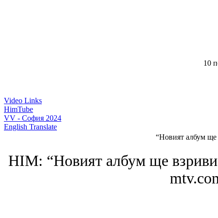
10 п
Video Links
HimTube
VV - София 2024
English Translate
“Новият албум ще 
HIM: “Новият албум ще взриви 
mtv.com