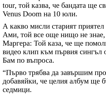
tour, той казва, че бандата ще 
Venus Doom на 10 юли.
А какво мисли старият приятел 
Ами, той все още нищо не знае,
Маргера: Той каза, че ще помоли
видео клип към първия сингъл о
Бам по въпроса.
“Първо трябва да завършим про
добавяйки, че целия албум ще б
седмици.