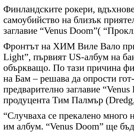
Финландските рокери, вдъхнове
самоубийство на близък приятел
заглавие “Venus Doom”( “Прокл
Фронтът на ХИМ Виле Вало приз
Light”, първият US-албум на ба
объркващо. По тази причина фи
на Бам – решава да опрости гот-
предварително заглавие “Venus 
продуцента Тим Палмър (Dredg,
“Случваха се прекалено много 
им албум. “Venus Doom” ще бъде