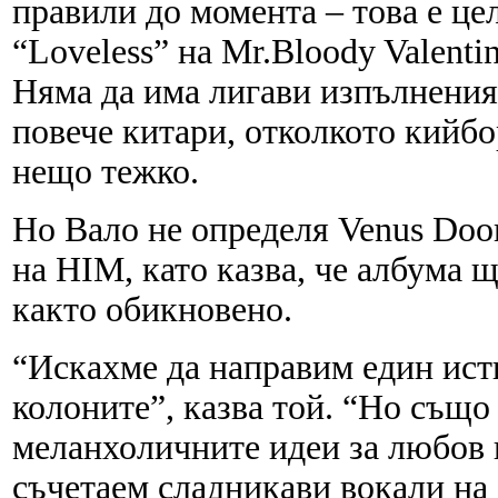
правили до момента – това е це
“Loveless” на Mr.Bloody Valentin
Няма да има лигави изпълнения
повече китари, отколкото кийбо
нещо тежко.
Но Вало не определя Venus Doo
на HIM, като казва, че албума 
както обикновено.
“Искахме да направим един ист
колоните”, казва той. “Но също
меланхоличните идеи за любов и
съчетаем сладникави вокали на 