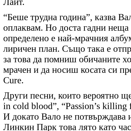
Лайт.
“Беше трудна година”, казва Ва
оплаквам. Но доста гадни неща 
определено е най-мрачния албум
лиричен план. Също така е отпр
за това да помниш обичаните хо
мрачен и да носиш косата си пр
Cure.
Други песни, които вероятно ще
in cold blood”, “Passion’s killing
И докато Вало не потвърждава 
Линкин Парк това лято като час