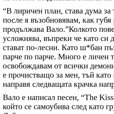
“В лиричен план, става дума за т
после я възобновявам, как губя 
продължава Вало.”Колкото повеч
усложнява, въпреки че като си 
стават по-лесни. Като ш*бан пъ
парче по парче. Много е личен т
освобождавам от всички демони
е прочистващо за мен, тъй като
направя следващата крачка напр
Вало е написал песен, “The Kiss
който се самоубива след като г