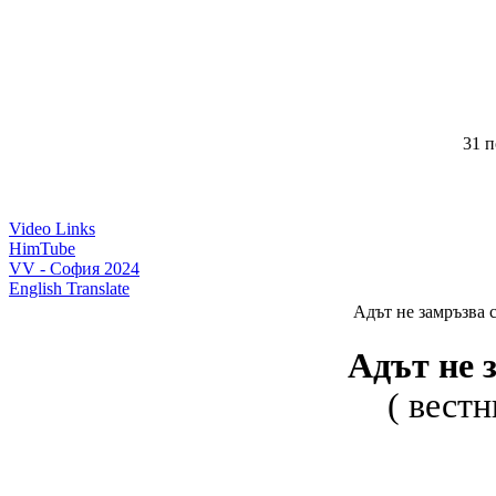
31 п
Video Links
HimTube
VV - София 2024
English Translate
Адът не замръзва 
Адът не 
( вестн