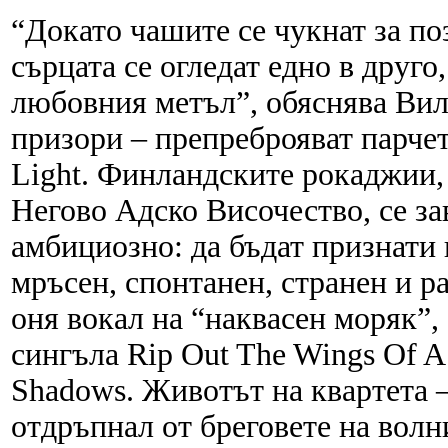
“Докато чашите се чукнат за по
сърцата се огледат едно в друг
любовния метъл”, обяснява Виле
призори – препреброяват парче
Light. Финландските рокаджии, 
Негово Адско Височество, се з
амбициозно: да бъдат признати 
мръсен, спонтанен, странен и 
оня вокал на “наквасен моряк”,
сингъла Rip Out The Wings Of A
Shadows. Животът на квартета –
отдръпнал от бреговете на волн