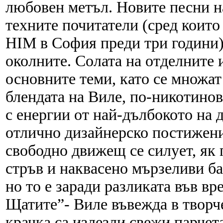
любовен метъл. Новите песни на
техните почитатели (сред които
HIM в София преди три години).
околните. Солата на отделните
основните теми, като се множа
блендата на Виле, по-никотинов
с енергии от най-дълбокото на 
отлично дизайнерско постижени
свободно движещ се силует, як 
стръв и наквасено мързеливи ба
но то е заради разликата във вр
Щатите”- Виле въвежда в творче
крачка са излезли свежи парчета