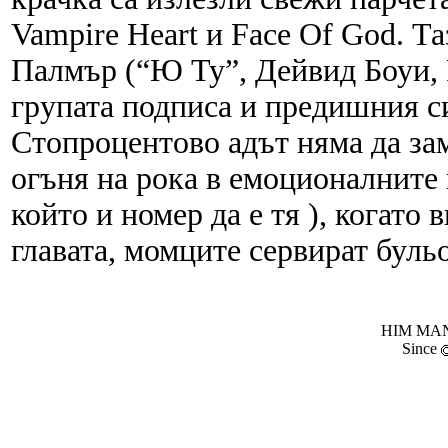
Vampire Heart и Face Of God. Т
Палмър (“Ю Ту”, Дейвид Боуи, 
групата подписа и предишния си
Стопроцентово адът няма да за
огъня на рока в емоционалните 
който и номер да е тя ), когато
главата, момците сервират буль
HIM MANI
Since