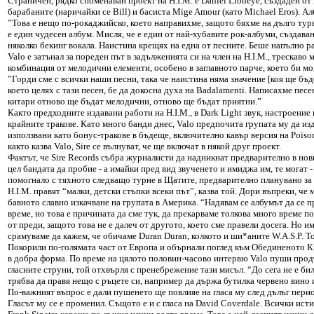
Страничен, рядко споменаван проект на H.I.M. е Daniel Lioneye, създаден от 
барабаните (наричайки се Bill) и басиста Mige Amour (като Michael Eros). Ал
”Това е нещо по-рокаджийско, което направихме, защото бяхме на дълго турн
е един чудесен албум. Мисля, че е един от най-хубавите рок-албуми, създава
няколко бекинг вокала. Наистина крещях на една от песните. Беше напълно ра
Valо е затънал за пореден път в задълженията си на член на H.I.M., трескаво
комбинация от мелодични елементи, особено в заглавното парче, което би мо
”Горди сме с всички наши песни, така че наистина няма значение [коя ще бъд
което целях с тази песен, бе да докосна духа на Badalamenti. Написахме пес
китари отново ще бъдат мелодични, отново ще бъдат приятни.”
Както предходните издавани работи на H.I.M., в Dark Light звук, настроение 
крайните тракове. Като много банди днес, Valо предпочита групата му да изд
използвани като бонус-тракове в бъдеще, включително кавър версия на Poison
както казва Valо, Sire се вълнуват, че ще включат в някой друг проект.
Фактът, че Sire Records събра журналисти да надникнат предварително в новия
цел бандата да пробие - a имайки пред вид звученето и имиджа им, те могат 
помогнало с тяхното следващо турне в Щатите, предварително планувано за 
H.I.M. правят “малки, детски стъпки всеки път”, казва той. Дори въпреки, ч
бавното славно изкачване на групата в Америка. “Надявам се албумът да се пр
време, но това е причината да сме тук, да прекарваме толкова много време по
от преди, защото това не е далеч от другото, което сме правели досега. Но и
срамуваме да кажем, че обичаме Duran Duran, колкото и ши*аните W.A.S.P. Т
Покорили по-голямата част от Европа и обърнали поглед към Обединеното Кра
в добра форма. По време на цялото половин-часово интервю Valо пуши продълж
гласните струни, той отхвърля с пренебрежение тази мисъл. “До сега не е би
трябва да правя нещо с ръцете си, например да държа бутилка червено вино ил
По-важният въпрос е дали пушенето ще повлияе на гласа му след дълъг период
Гласът му се е променил. Същото е и с гласа на David Coverdale. Всички ист