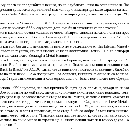
та му промени продажбите и всичко, но най-хубавото нещо по отношение на Bam 
елфия да му кажа здрасти, той пък летя до Финландия да каже здрасти на нас. 
 самият Valo. “Добрите логота трудно се намират днес,” съгласява се певецът. 
”
вестното число? Даваха го по BBC. Намерили тази наистина стара реликва, най-с
и около числото 666 и слуховете дето сме били сатанисти са простотии.”
овки и плакати, носещи лъжливото число. Въпреки липсата на сатанистични прев
м албум бе наречен Greatest Lovesongs Vol. 666, и представяше песента “Your S
В това има нещо странно от американския готик стил.
китари, без да споменаваме, че името им е съкращение от His Infernal Majesty,
ност на групата, или пък мислят, че не са достатъчно “тежки”. Но Valo твърди
 в списания като Kerrang! и Metal Hammer.
ни като Полша, ако отидем там и свирим във Варшава, има само 3000 крещящи 1
ресно. Въобще не намирам това отрицателно. Знаете ли, смешно и странно е как 
 “Back In Black” на AC/DC, китарите са наистина тихички в сравнение с барабан
ата по този начин. “Ако послушате Led Zeppelin, китарите въобще не са толкова
 се да бъдем сантиментални и хеви едновременно. Това е истинската цел. Средн
ченове и Valo чувства, че няма причина бандата да се променя, заради критикат
 “Ако го правим по мой вкус, ще се получи нещо акустично, нещо нородно. Това 
о цяло и да се забавляваме в същото време. Мисля, че това е цялата красота н
оето певецът твърди, че не е официално планувано. След огненият Love Metal, 
ех, че можем да използваме нещичко от тях за H.I.M., но за този албум не иск
ко с това се заловя и справя сам, това също би било добре. За мен няма никакво
запис, което той отрича. “Написах една или две песни, които звучат като нещо 
ат мрачно, но също много настройващо. С много бекинг вокали и всичко друго. 
т с това.”