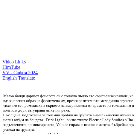
Video Links
HimTube
VV - София 2024
English Translate
Малко банди даряват феновете си с толкова пълно със смисъл изживяване, че
вдъхновения образ на фронтмена им, през заразителното мелодично звучене и
тихичко се промъкваха в сърцето на американеца от времето на големия им п
кола или дори татуирана на нечия ръка.
Със сцена, подготвена за големия пробив на групата в американския музикале
новия албум на бандата - Dark Light - в известните Electric Lady Studios в
задълженията по миксирането, Valo се справя с всичко с лекота, бъбрейки пр
успеха на групата.