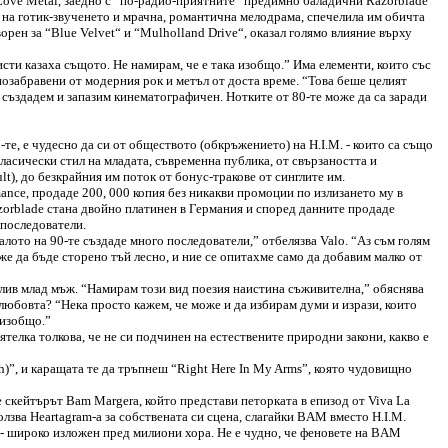
, Love Metal, заедно с “по-радио-приятните” предимно баладични Razorblade
са на готик-звученето и мрачна, романтична мелодрама, спечелила им обичта
орен за “Blue Velvet“ и “Mulholland Drive“, оказал голямо влияние върху
исти казаха същото. Не намирам, че е така изобщо.” Има елементи, които със
позабравени от модерния рок и метъл от доста време. “Това беше целият
го създадем и запазим кинематографичен. Нотките от 80-те може да са заради
-те, е чудесно да си от обществото (обкръжението) на H.I.M. - които са също
класически стил на младата, съвременна публика, от свързаността и
ult), до безкрайния им поток от бонус-тракове от синглите им.
mance, продаде 200, 000 копия без никакви промоции по излизането му в
Razorblade стана двойно платинен в Германия и според данните продаде
 последователи.
алото на 90-те създаде много последователи,” отбелязва Valo. “Аз съм голям
же да бъде сторено тъй лесно, и ние се опитахме само да добавим малко от
стлив млад мъж. “Намирам този вид поезия наистина съживителна,” обяснява
а любовта? “Нека просто кажем, че може и да избирам думи и изрази, които
 изобщо.”
иятелка толкова, че не си подчинен на естествените природни закони, какво е
h)”, и каращата те да тръпнеш “Right Here In My Arms”, която чудовищно
е скейтърът Bam Margera, който представи петорката в епизод от Viva La
лзва Нeartagram-a за собствената си сцена, слагайки BAM вместо H.I.M.
т - широко изложен пред милиони хора. Не е чудно, че феновете на BAM