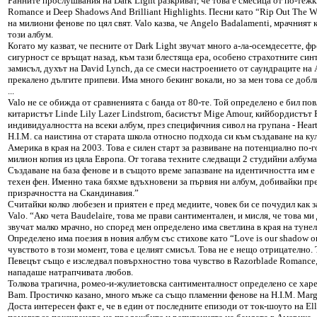
Ранните прослушвания на Dark Light разкриват, че това е смесица от по-теж
Romance и Deep Shadows And Brilliant Highlights. Песни като “Rip Out The Wi
на милиони фенове по цял свят. Valo казва, че Angelo Badalamenti, мрачният
този албум.
Когато му казват, че песните от Dark Light звучат много а-ла-осемдесетте, 
сигурност се връщат назад, към тази блестяща ера, особено страхотните син
замисъл, духът на David Lynch, да се смеси настроението от саундраците на 
прекалено дългите припеви. Има много бекинг вокали, но за мен това се добли
...
Valo не се обижда от сравненията с банда от 80-те. Той определено е бил пов
китаристът Linde Lily Lazer Lindstrom, басистът Mige Amour, кийбордистът E
индивидуалността на всеки албум, през специфичния сивол на групана - Нeartag
H.I.M. са наистина от старата школа относно подхода си към създаване на к
Америка в края на 2003. Това е силен старт за развиване на потенциално по-
милион копия из цяла Европа. От тогава техните следващи 2 студийни албума
Създаване на база фенове и в същото време запазване на идентичността им е в
техен фен. Именно така бяхме вдъхновени за първия ни албум, добивайки пре
призрачността на Скандинавия.”
Считайки колко любезен и приятен е пред медиите, човек би се почудил как з
Valo. “Ако чета Baudelaire, това ме прави сантиментален, и мисля, че това м
звучат малко мрачно, но според мен определено има светлина в края на тунел
Определено има поезия в новия албум със стихове като “Love is our shadow on
чувството в този момент, това е целият смисъл. Това не е нещо отрицателно. 
Певецът също е изследвал повърхностно това чувство в Razorblade Romance, 
нападаше натрапчивата любов.
Толкова трагична, ромео-и-жулиетовска сантименталност определено се харес
Bam. Простичко казано, много мъже са също пламенни фенове на H.I.M. Мarge
Доста интересен факт е, че в един от последните епизоди от ток-шоуто нa E