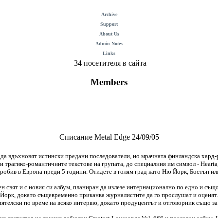
Archive
Support
About Us
Admin Notes
Links
34 посетителя в сайта
Members
Списание Metal Edge 24/09/05
 да вдъхновят истински предани последователи, но мрачната финландска хард-р
 трагико-романтичните текстове на групата, до специалния им символ - Нearta
робив в Европа преди 5 години. Отидете в голям град като Ню Йорк, Бостън или
н свят и с новия си албум, планиран да излезе интернационално по едно и също
 Ню Йорк, докато същевременно приканва журналистите да го прослушат и оценят.
иятелски по време на всяко интервю, докато продуцентът и отговорник също за