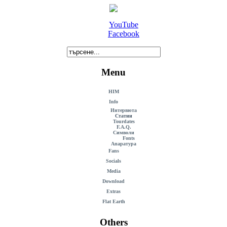
YouTube
Facebook
Menu
HIM
Info
Интервюта
Статии
Tourdates
F.A.Q.
Символи
Fonts
Апаратура
Fans
Socials
Media
Download
Extras
Flat Earth
Others