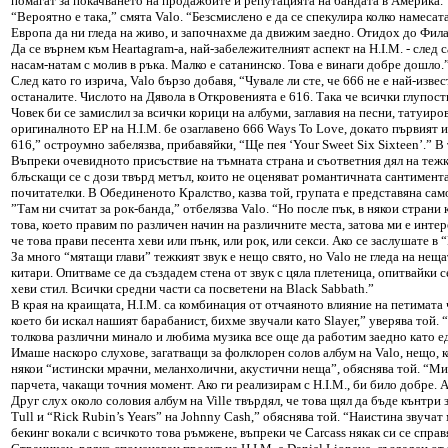
помагат за покачването на продажбите и репутацията на бандата в Америка.
“Вероятно е така,” смята Valo. “Безсмислено е да се спекулира колко намеса
Европа да ни гледа на живо, и започнахме да движим заедно. Отидох до Филад
Да се върнем към Нeartagram-а, най-забележителният аспект на H.I.M. - след
насам-натам с молив в ръка. Малко е сатанинско. Това е винаги добре дошло.
След като го изрича, Valo бързо добавя, “Чувале ли сте, че 666 не е най-из
останалите. Числото на Дявола в Откровенията е 616. Така че всички глупост
Човек би се замислил за всички корици на албуми, заглавия на песни, татуир
оригиналното ЕР на H.I.M. бе озаглавено 666 Ways To Love, докато първият и
616,” остроумно забелязва, прибавяйки, “Ще пея ‘Your Sweet Six Sixteen’.” 
Въпреки очевидното присъствие на тъмната страна и съответния дял на тежки 
блъскащи се с дози твърд метъл, които не оценяват романтичната сантиментал
почитателки. В Обединеното Кралство, казва той, групата е представяна само
”Там ни считат за рок-банда,” отбелязва Valo. “Но после пък, в някои стра
това, което правим по различен начин на различните места, затова ми е инте
че това прави песента хеви или пънк, или рок, или секси. Ако се заслушате в
За много “мятащи глави” тежкият звук е нещо свято, но Valo не гледа на нещ
китари. Опитваме се да създадем стена от звук с цяла плетеница, опитвайки
хеви стил. Всички средни части са посветени на Black Sabbath.”
В края на краищата, H.I.M. са комбинация от отчаяното влияние на петимата 
което би искал нашият барабанист, бихме звучали като Slayer,” уверява той.
толкова различни минало и любима музика все още да работим заедно като едн
Имаше наскоро слухове, загатващи за фолклорен солов албум на Valo, нещо, к
някои “истински мрачни, меланхолични, акустични неща”, обяснява той. “Мисл
парчета, чакащи точния момент. Ако ги реализирам с H.I.M., би било добре. А
Друг слух около соловия албум на Ville твърдял, че това щял да бъде кънтри 
Tull и “Rick Rubin’s Years” на Johnny Cash,” обяснява той. “Наистина звуч
бекинг вокали с всичкото това ръмжене, въпреки че Carcass някак си се справя