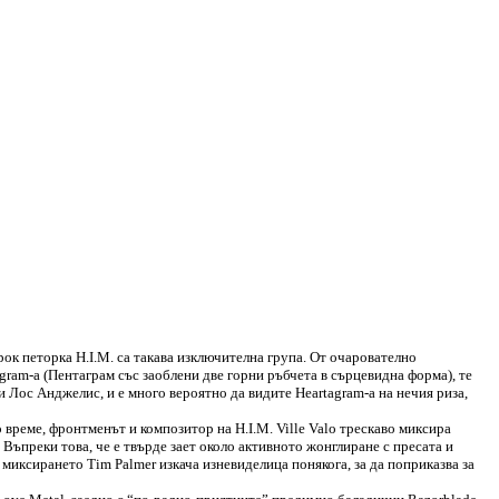
ок петорка H.I.M. са такава изключителна група. От очарователно
gram-a (Пентаграм със заоблени две горни ръбчета в сърцевидна форма), те
 Лос Анджелис, и е много вероятно да видите Heartagram-а на нечия риза,
 време, фронтменът и композитор на H.I.M. Ville Valo трескаво миксира
 Въпреки това, че е твърде зает около активното жонглиране с пресата и
 миксирането Tim Palmer изкача изневиделица понякога, за да поприказва за