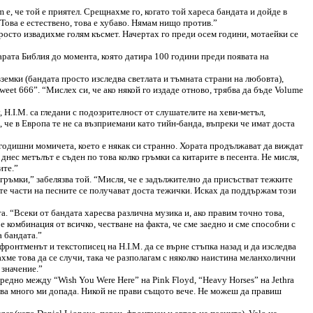
е, че той е приятел. Срещнахме го, когато той хареса бандата и дойде в
Това е естествено, това е хубаво. Нямам нищо против.”
“Просто извадихме голям късмет. Hачертах го преди осем години, мотаейки се
тарата Библия до момента, която датира 100 години преди появата на
земки (бандата просто изследва светлата и тъмната страни на любовта),
weet 666”. “Мислех си, че ако някой го издаде отново, трябва да бъде Volume
 H.I.M. са гледани с подозрителност от слушателите на хеви-метъл,
, че в Европа те не са възприемани като тийн-банда, въпреки че имат доста
2-годишни момичета, което е някак си странно. Хората продължават да виждат
днес метълът е съден по това колко гръмки са китарите в песента. Не мисля,
ите.”
 гръмки,” забелязва той. “Мисля, че е задължително да присъстват тежките
ите части на песните се получават доста тежички. Исках да поддържам този
а. “Всеки от бандата харесва различна музика и, ако правим точно това,
е комбинация от всичко, честване на факта, че сме заедно и сме способни с
а бандата.”
фронтменът и текстописец на H.I.M. да се върне стъпка назад и да изследва
ахме това да се случи, така че разполагам с няколко наистина меланхолични
 значение.”
средно между “Wish You Were Here” на Pink Floyd, “Heavy Horses” на Jethra
Това много ми допада. Никой не прави същото вече. Не можеш да правиш