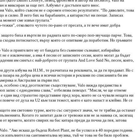
er (като Daniel Lioneye, певец, фронтмен и автор на песните), Valo на
сан и миксиран за още пет. Албумът е достъпен като внос.
я Valo, който съвсем не е скромен относно резултатите. “По дяволите, това
до и силно. В него бях на барабаните, а китаристът ни пееше. Записах
за момент сме извън групата.”
о-тежки”, отколкото чутото по-рано от пресата, а те вече имат добра
, защото биха я въртели по радиата като по-скоро поп-звучащо парче. Това,
ва сходна потиснатост, върху която се опитваме да поработим. Но гръмките
о Valо и приятелите му от бандата без съмнение съзнават, избирайки
 не е изключение, а има 4 песни от записните сесии, които могат да бъдат
дадения им сингъл с най-доброто от групата And Love Said No, песен, която,
други албума на H.I.M., те разчитаха на рекламата, за да ги продават. Но с
на пазара на добра цена и всички истории и реклами по списанията би им
мерика и Австралия за първи път.
на, особено след десетилетие съществуване, Valо вижда предимства в
 поп запис с еднодневна слава,” отбелязва певецът. “Мисля, че ще отнеме
а е един вид страхотно представяне пред хора, които не са чували нещата ни
 повече от духа на U2 към тази тежест, която е като напаст и клеймо. Не се
ото им световно турне, което със сигурност значи, че те трябва да останат
ълненията. Когато го запитат дали се тревожи или не за навика си, засягащ
 от времето, когато свирих на бас китара преди да почна да пея, затова
alо. “Ако искаш да бъдеш Robert Plant, не би успял и в 40 поредни години.
си изпълнител на сантиментална музика, тъй че това не би било проблем.