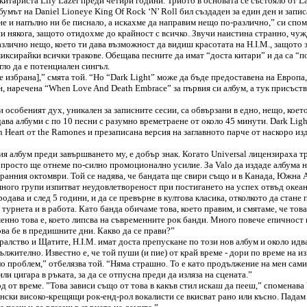
китариста Lily Lazer преди четири години. Триото в основата се състояло от Laz
бумът на Daniel Lioneye King Of Rock ‘N’ Roll бил създаден за един ден и запи
е и напълно ни бе писнало, а искахме да направим нещо по-различно,” си спомн
ни някога, защото отидохме до крайност с всичко. Звучи наистина странно, чуж
злично нещо, което ти дава възможност да видиш красотата на H.I.M., защото 
 миксирайки всички тракове. Обещава песните да имат “доста китари” и да са “п
гло да е потенциален сингъл.
е избрана],” смята той. “Но “Dark Light” може да бъде предоставена на Европа
ен, наречена “When Love And Death Embrace” за първия си албум, а тук присъст
и особеният дух, уникален за записните сесии, са обвързани в едно, нещо, коет
ава албуми с по 10 песни с разумно времетраене от около 45 минути. Dark Light
 Heart от the Ramones и презаписана версия на заглавното парче от наскоро из
 албум преди завършването му, е добър знак. Когато Universal лицензираха три 
- просто ще отнеме по-силно промоционално усилие. За Valо да издаде албума 
ранния октомври. Той се надява, че бандата ще свири също и в Канада, Южна А
е много групи изпитват неудовлетвореност при постигането на успех отвъд океа
одава и след 5 години, и да се превърне в култова класика, отколкото да стане
 турнета и в работа. Като банда обичаме това, което правим, и смятаме, че тов
менно това е, което липсва на съвременните рок банди. Много повече епичност и
ова бе в предишните дни. Какво да се прави?”
лство и Щатите, H.I.M. имат доста препускане по този нов албум и около идващ
ително. Известно е, че той пуши (и пие) от край време - дори по време на изп
ло проблем,” отбелязва той. “Няма страшно. То е като продължение на мен самия
и цигара в ръката, за да се отпусна преди да изляза на сцената.”
 от време. ”Това зависи също от това в какъв стил искаш да пееш,” споменава V
ински високо-крещящи рок-енд-рол вокалисти се вкисват рано или късно. Падам 