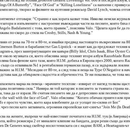
кия светоглед на техния дебютен Greatest Lovesongs Vol. 666 и последен албум
ngs Of A Butterfly”, “Face Of God” и “Killing Loneliness” са напоени с привку
 композитор, творил за филмите на култовия режисьор David Lynch, човека отгов
фронтменът отговаря: “Странно е как хората казват това. Няколко немски журнал
тезатори и изпълнените с настроение въвеждащи части на песните, които бяха 
Angelo Badalamenti с това, което правим.”, пояснява Valo. “Цялата идея бе да 
жава по-скоро до стила на Crosby, Stills, Nash & Young.”
лиян от рока на 70-те и 80-те, и имайки предвид настоящето възкресяване на 80
merson Burton и барабанистът Gas Lipstick - и знаят как да предложат техния 
ram-a, през заинтригуващите им кавъри (Billy Idol, Chris Isaak, Blue Oyster C
улт около музиката си, което обяснява защо техният втори албум Razorblade Ro
голяма база фенове като тази, която H.I.M. добиха в Европа през 2000, когато 
 също са оглавявали №1 в рентабилния германски пазар, и са задържали лоялни
ажно за H.I.M. “Мелодии от 80-те, а след това и неща на Type O Negative в нач
дстава как да обвържем сладостта и обречеността. Те ни показваха, че това мо
апазената марка на певеца - мрачните тесктове - извират от наглед толкова ща
и дава позитивна сила.” Намира ли той катарзис в писането за тъмната страна н
а, така да се изразя. Не считам писането ми да е депресивно или песимистично
 the wall with the face of God”. Valo обяснява: “Когато обичаш приятел или пр
То е просто чувство, което кара влюбените да се усещат по-силни от Бог.”
чрез песни като заглавната, огромния европейски хит-сингъл “Join Me (In Deat
ва на жените, въпреки че най-известният почитател на H.I.M. тук (в Америка) 
ra, който режисира 2 от миналите клипове на бандата, дори реши също да изпо
llen De Generes млад скейтър носил тениската си с надпис BAM, а Нeartagram-ъ