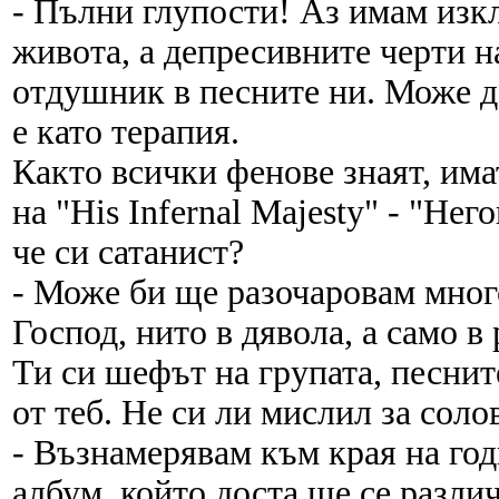
- Пълни глупости! Аз имам из
живота, а депресивните черти н
отдушник в песните ни. Може да
е като терапия.
Както всички фенове знаят, има
на "His Infernal Majesty" - "Не
че си сатанист?
- Може би ще разочаровам много
Господ, нито в дявола, а само в
Ти си шефът на групата, песнит
от теб. Не си ли мислил за соло
- Възнамерявам към края на го
албум, който доста ще се различ