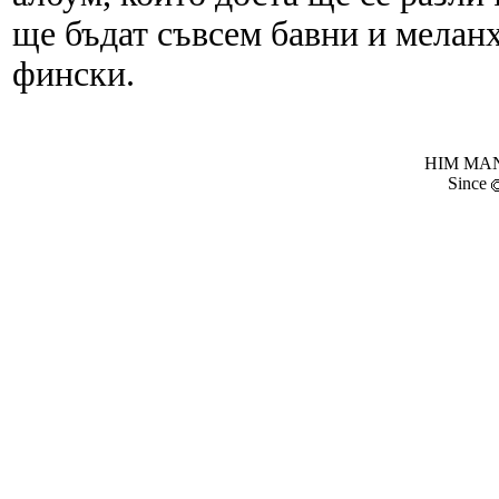
ще бъдат съвсем бавни и меланх
фински.
HIM MANI
Since