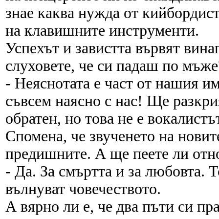
знае каква нужда от кийбордист,
на клавишните инструменти.
Успехът и завистта вървят вина
слуховете, че си падаш по мъже
- Неяснотата е част от нашия им
съвсем наясно с нас! Ще разкрия
обратен, но това не е вокалистът
Спомена, че звученето на новит
предишните. А ще пеете ли отн
- Да. За смъртта и за любовта. 
вълнуват човечеството.
А вярно ли е, че два пъти си п