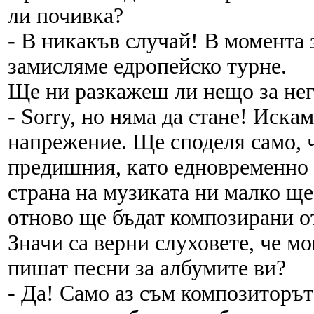
ли почивка?
- В никакъв случай! В момента 
замисляме едропейско турне.
Ще ни разкажеш ли нещо за нег
- Sorry, но няма да стане! Иска
напрежение. Ще споделя само, ч
предишния, като едновременно 
страна на музиката ни малко ще
отново ще бъдат композирани о
Значи са верни слуховете, че мо
пишат песни за албумите ви?
- Да! Само аз съм композиторът