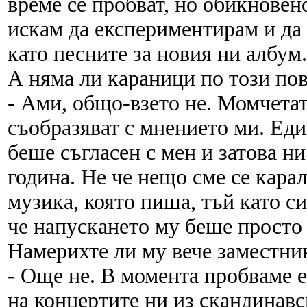
време се пробват, но обикновен
искам да експериментирам и да
като песните за новия ни албум.
А няма ли караници по този по
- Ами, общо-взето не. Момчетат
съобразяват с мнението ми. Ед
беше съгласен с мен и затова н
година. Не че нещо сме се кара
музика, която пиша, тъй като си
че напускането му беше просто 
Намерихте ли му вече заместни
- Още не. В момента пробваме 
на концертите ни из скандинавс