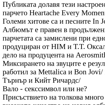
Публиката долавя тези настроен
парчето Heartache Every Moment
Големи хитове са и песните In J
Албюмът е правен в продължение
парчетата са замислени при едно
продуциран от HIM и Т.Т. Оксал
дело на продуцента на Aerosmit
Миксирането на звуците е резул
работил за Mettalica и Bon Jovi
Търнър и Кийт Ричардс/
Вало - секссимвол или не?
Присъствието на толкова много