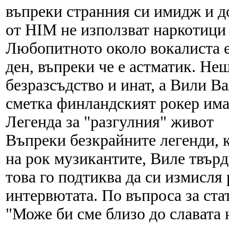
въпреки странния си имидж и д
от HIM не използват наркотици
Любопитното около вокалиста е
ден, въпреки че е астматик. Нещ
безразсъдство и инат, а Вили В
сметка финландският рокер има
Легенда за "разгулния" живот
Въпреки безкрайните легенди, к
на рок музикантите, Виле твърд
това го подтиква да си измисля
интервютата. По въпроса за стат
"Може би сме близо до славата н