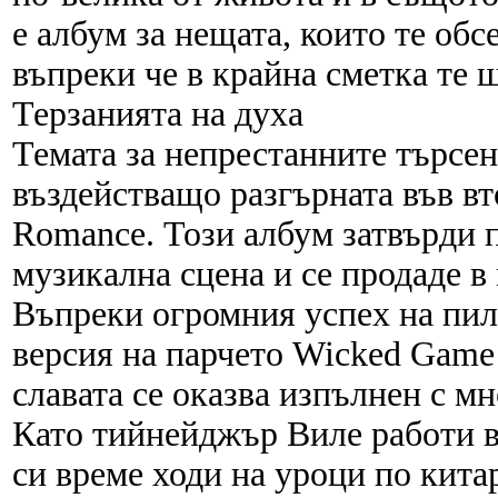
е албум за нещата, които те обс
въпреки че в крайна сметка те 
Терзанията на духа
Темата за непрестанните търсен
въздействащо разгърната във вт
Romance. Този албум затвърди п
музикална сцена и се продаде в
Въпреки огромния успех на пил
версия на парчето Wicked Game
славата се оказва изпълнен с мн
Като тийнейджър Виле работи в
си време ходи на уроци по кита