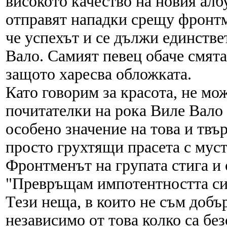
високото качество на новия ал
отправят нападки срещу фронтме
че успехът и се дължи единстве
Вало. Самият певец обаче смята
защото харесва обложката.
Като говорим за красота, не мо
почитателки на рока Виле Вало 
особено значение на това и твър
просто грухтящи прасета с муст
Фронтменът на групата стига и 
"Превръщам импотентността си 
Тези неща, в които не съм добър
независимо от това колко са бе