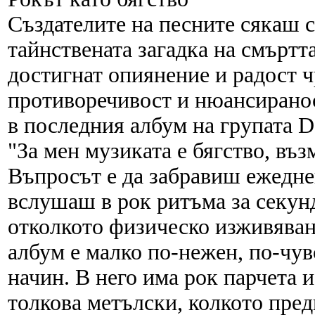
Създателите на песните сякаш с
тайнствената загадка на смъртта
достигнат опиянение и радост ч
противоречивост и нюансиранос
в последния албум на групата De
"За мен музиката е бягство, въз
Въпросът е да забравиш ежедне
вслушаш в рок ритъма за секунд
отколкото физическо изживяван
албум е малко по-нежен, по-чув
начин. В него има рок парчета и
толкова метълски, колкото пре