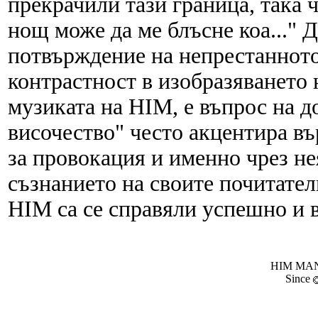
прекрачили тази граница, така ч
нощ може да ме блъсне коа..." 
потвърждение на непрестанното
контрастност в изобразяването 
музиката на HIM, е въпрос на д
височество" често акцентира въ
за провокация и именно чрез не
съзнанието на своите почитател
HIM са се справяли успешно и в
HIM MANI
Since