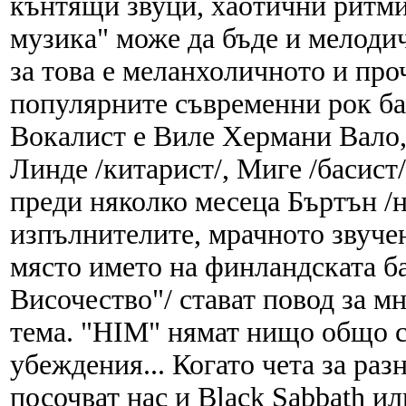
кънтящи звуци, хаотични ритми
музика" може да бъде и мелодич
за това е меланхоличното и про
популярните съвременни рок бан
Вокалист е Виле Хермани Вало, 
Линде /китарист/, Миге /басист/
преди няколко месеца Бъртън /
изпълнителите, мрачното звучен
място името на финландската ба
Височество"/ стават повод за м
тема. "HIM" нямат нищо общо с
убеждения... Когато чета за раз
посочват нас и Black Sabbath и