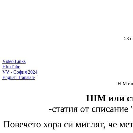
53 п
Video Links
HimTube
VV - София 2024
English Translate
HIM ил
HIM или с
-статия от списание 
Повечето хора си мислят, че ме