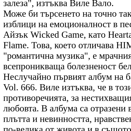
залеза", изтъква Виле Вало.
Може би търсенето на точно та
изблици на емоционалност в пес
Айзък Wicked Game, като Heart
Flame. Това, което отличава HI
"романтична музика", е мрачни
всепроникваща болезненост бел
Неслучайно първият албум на ба
Vol. 666. Виле изтъква, че в то
противоречията, за нестихващи
любовта. В албума са отразени
плътта и невинността, нравстве
по-велика от живота и в същото