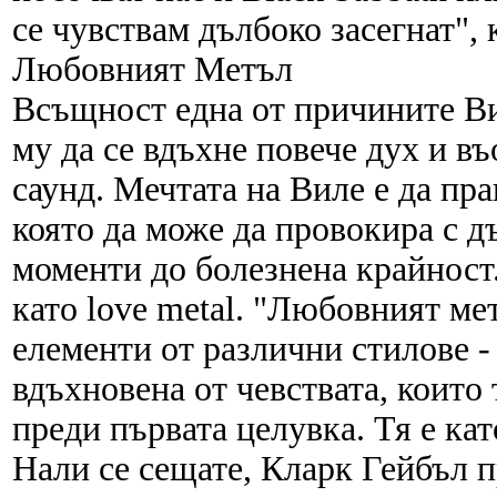
се чувствам дълбоко засегнат",
Любовният Метъл
Всъщност една от причините Ви
му да се вдъхне повече дух и в
саунд. Мечтата на Виле е да пр
която да може да провокира с д
моменти до болезнена крайност
като love metal. "Любовният ме
елементи от различни стилове - 
вдъхновена от чевствата, които
преди първата целувка. Тя е кат
Нали се сещате, Кларк Гейбъл 