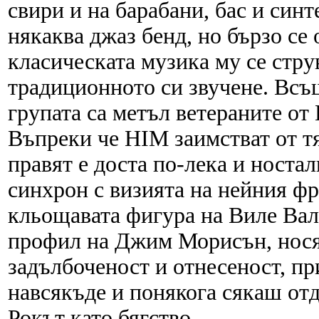
свири и на барабани, бас и синт
някаква джаз бенд, но бързо се 
класическата музика му се стру
традиционното си звучене. Всъ
групата са метъл ветераните от B
Въпреки че HIM заимстват от тя
правят е доста по-лека и ностал
синхрон с визията на нейния фр
кльощавата фигура на Виле Ва
профил на Джим Морисън, носят
задълбоченост и отнесеност, п
навсякъде и понякога сякаш отд
Рокът като бягство