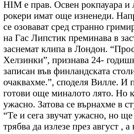
HIM е прав. Освен рокпауара и
рокери имат още изненеди. Нап
се озовават сред странно грими
на Гас Липстик преминава в за
заснемат клипа в Лондон. “Прос
Хелзинки”, признава 24- годиш
записан във финландската столи
очаквахме.”, споделя Вилле. И п
готови още миналото лято. Но к
ужасно. Затова се върнахме в с
“Те и сега звучат ужасно, но щ
трябва да излезе през август , а