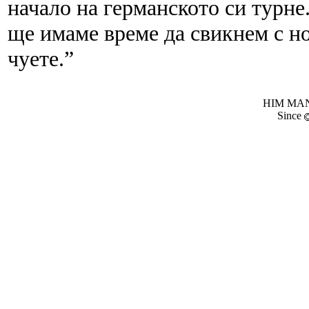
начало на германското си турне
ще имаме време да свикнем с но
чуете.”
HIM MANI
Since