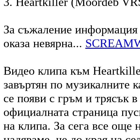
3. Heartkiller (Moordeb
VR
За съжаление информация о
оказа невярна...
SCREAMWO
Видео клипа към Heartkill
завъртян по музикалните к
се появи с гръм и трясък 
официалната страница пус
на клипа. За сега все още 
надяваме, че до края на с