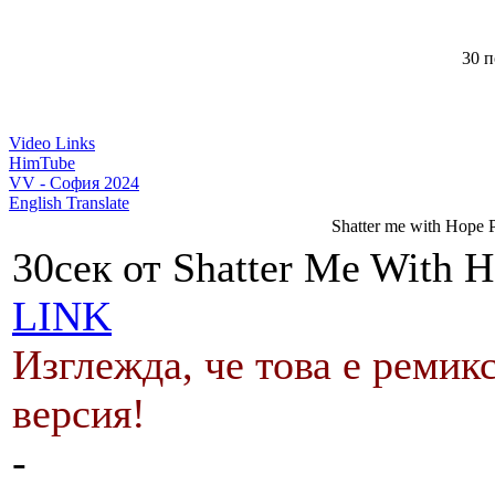
30 п
Video Links
HimTube
VV - София 2024
English Translate
Shatter me with Hope P
30сек от Shatter Me With H
LINK
Изглежда, че това е ремикс
версия!
-