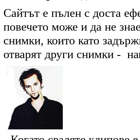
Сайтът е пълен с доста ефе
повечето може и да не зна
снимки, които като задърж
отварят други снимки - н
- Когато сваляте клипове е