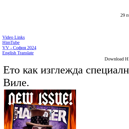
29 п
Video Links
HimTube
VV - София 2024
English Translate
Download HI
Ето как изглежда специал
Виле.