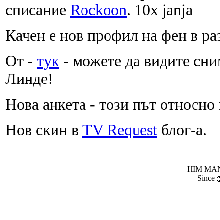
списание
Rockoon
. 10x janja
Качен е нов профил на фен в ра
От -
тук
- можете да видите сни
Линде!
Нова анкета - този път относно
Нов скин в
TV Request
блог-а.
HIM MANI
Since