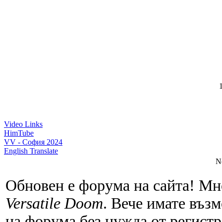
1
Video Links
HimTube
VV - София 2024
English Translate
N
Обновен е форума на сайта! Мн
Versatile Doom
. Вече имате въз
на форума без нужда от регистр