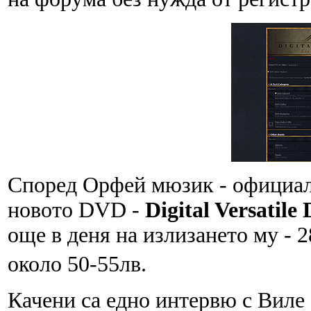
Според Орфей мюзик - официале
новото DVD -
Digital Versatile
още в деня на излизането му - 
около 50-55лв.
Качени са едно интервю с Виле