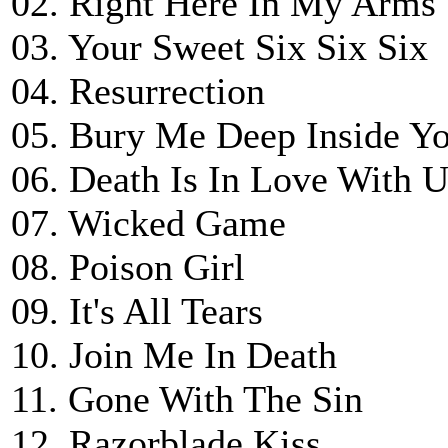
02. Right Here In My Arms
03. Your Sweet Six Six Six
04. Resurrection
05. Bury Me Deep Inside Yo
06. Death Is In Love With U
07. Wicked Game
08. Poison Girl
09. It's All Tears
10. Join Me In Death
11. Gone With The Sin
12. Razorblade Kiss