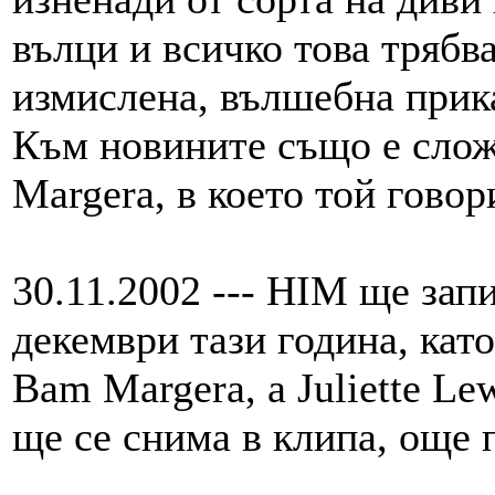
вълци и всичко това трябв
измислена, вълшебна прика
Към новините също е слож
Margera, в което той говор
30.11.2002 --- HIM ще запи
декември тази година, кат
Bam Margera, а Juliette Le
ще се снима в клипа, още 