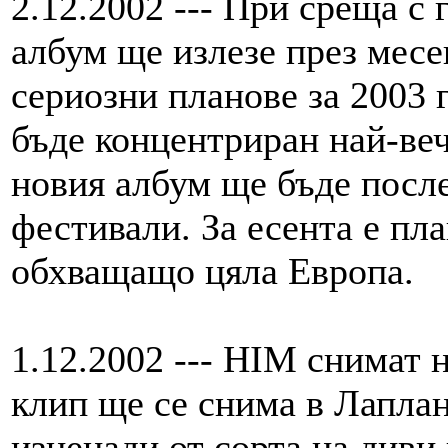
2.12.2002 --- При среща с 
албум ще излезе през месе
сериозни планове за 2003 
бъде концентриран най-веч
новия албум ще бъде посл
фестивали. За есента е пл
обхващащо цяла Европа.
1.12.2002 --- HIM снимат н
клип ще се снима в Лаплан
изненади от сорта на диви