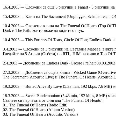
16.4.2003 --- Сложени са още 5 рисунки в Fanart - 3 рисунки н
15.4.2003 --- Клип на The Sacrament (Unplugged Schattenreich, O
10.4.2003 --- Сложен е клипа на The Funeral Of Hearts (Top Of Th
Dark и The Path, които може да видите от тук.
10.4.2003 --- This Fortress Of Tears, Circle Of Fear, Endless Dar
3.4.2003 --- Сложени са 3 рисунки на Светлана Марева, вижте г
Гледайте на 5 Април (Събота) по RTL, HIM на живо в Top Of T
2.4.2003 --- Добавени са Endless Dark (Grosse Freiheit 08.03.2003
27.3.2003 --- Добавени са още 3 клипа - Wicked Game (Overdrive 
The Sacrament (Acoustic Live) и The Funeral Of Hearts (Acoustic L
19.3.2003 --- Buried Alive By Love (5.38 min, 192 kbps, 7.6 MB)
18.3.2003 --- Sweet Pandemonium (5.48 min, 192 kbps, 8 MB) може
Свалете си парчетата от сингъла "The Funeral Of Hearts":
01. The Funeral Of Hearts (Radio Edit)
02. The Funeral Of Hearts (Album Version)
03. The Funeral Of Hearts (Acoustic Version)