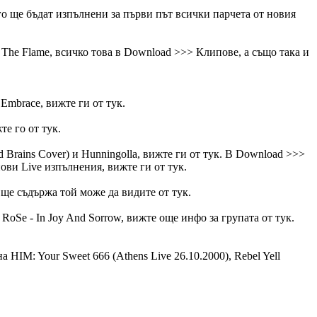
его ще бъдат изпълнени за първи път всички парчета от новия
To The Flame, всичко това в Download >>> Клипове, а също така и
 Embrace, вижте ги от тук.
те го от тук.
d Brains Cover) и Hunningolla, вижте ги от тук. В Download >>>
нови Live изпълнения, вижте ги от тук.
 ще съдържа той може да видите от тук.
 RoSe - In Joy And Sorrow, вижте още инфо за групата от тук.
 HIM: Your Sweet 666 (Athens Live 26.10.2000), Rebel Yell