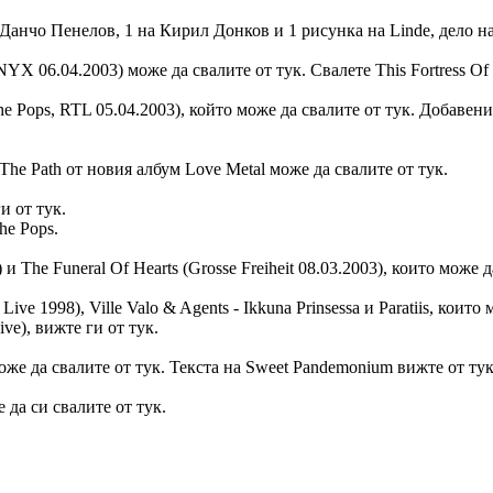
а Данчо Пенелов, 1 на Кирил Донков и 1 рисунка на Linde, дело н
NYX 06.04.2003) може да свалите от тук. Свалете This Fortress Of 
e Pops, RTL 05.04.2003), който може да свалите от тук. Добавени са
k и The Path от новия албум Love Metal може да свалите от тук.
и от тук.
he Pops.
) и The Funeral Of Hearts (Grosse Freiheit 08.03.2003), които може д
Live 1998), Ville Valo & Agents - Ikkuna Prinsessa и Paratiis, кои
ive), вижте ги от тук.
 може да свалите от тук. Текста на Sweet Pandemonium вижте от тук
 да си свалите от тук.