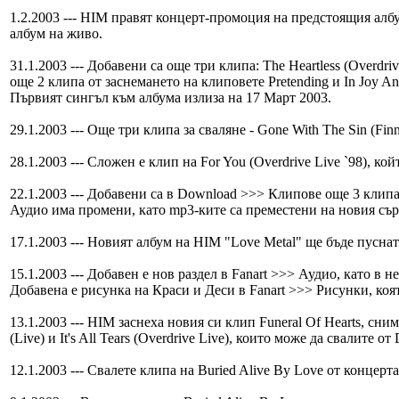
1.2.2003 --- HIM правят концерт-промоция на предстоящия албум
албум на живо.
31.1.2003 --- Добавени са още три клипа: The Heartless (Overdr
още 2 клипа от заснемането на клиповете Pretending и In Joy 
Първият сингъл към албума излиза на 17 Март 2003.
29.1.2003 --- Още три клипа за сваляне - Gone With The Sin (Finn
28.1.2003 --- Сложен е клип на For You (Overdrive Live `98), ко
22.1.2003 --- Добавени са в Download >>> Клипове още 3 клипа: 
Аудио има промени, като mp3-ките са преместени на новия съ
17.1.2003 --- Новият албум на HIM "Love Metal" ще бъде пусна
15.1.2003 --- Добавен е нов раздел в Fanart >>> Аудио, като в 
Добавена е рисунка на Краси и Деси в Fanart >>> Рисунки, коят
13.1.2003 --- HIM заснеха новия си клип Funeral Of Hearts, сни
(Live) и It's All Tears (Overdrive Live), които може да свалите 
12.1.2003 --- Свалете клипа на Buried Alive By Love от концерта 