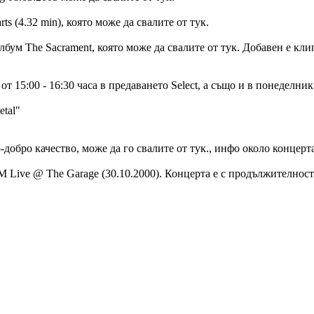
ts (4.32 min), която може да свалите от тук.
лбум The Sacrament, която може да свалите от тук. Добавен е кли
т 15:00 - 16:30 часа в предаването Select, а също и в понеделник /
etal"
по-добро качество, може да го свалите от тук., инфо около концерт
M Live @ The Garage (30.10.2000). Концерта е с продължителност