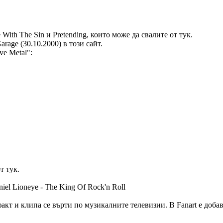
With The Sin и Pretending, които може да свалите от тук.
age (30.10.2000) в този сайт.
ve Metal":
т тук.
el Lioneye - The King Of Rock'n Roll
 факт и клипа се върти по музикалните телевизии. В Fanart е доб