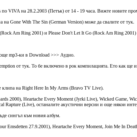
s по VIVA на 28.2.2003 (Петък) от 14 - 19 часа. Вижте новите про
а на Gone With The Sin (German Version) може да свалите от тук.
 (Rock Am Ring 2001) и Please Don't Let It Go (Rock Am Ring 200
 и още mp3-ки в Download >>> Аудио.
emption от тук. То бе включено в рок компилацията. Ето как ще 
 е клипа на Right Here In My Arms (Bravo TV Live).
ards 2000), Heartache Every Moment (Jyrki Live), Wicked Game, Wi
cal Rapture (Live), останалите акустични версии и още някои инт
 бъде сингъл към новия албум.
ur Emsdetten 27.9.2001), Heartache Every Moment, Join Me In Death