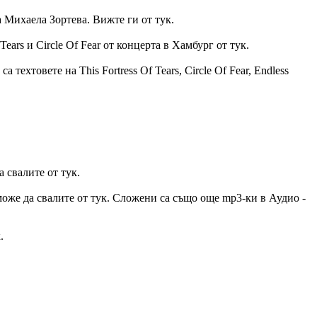
а Михаела Зортева. Вижте ги от тук.
Tears и Circle Of Fear от концерта в Хамбург от тук.
 техтовете на This Fortress Of Tears, Circle Of Fear, Endless
а свалите от тук.
то може да свалите от тук. Сложени са също още mp3-ки в Аудио -
.