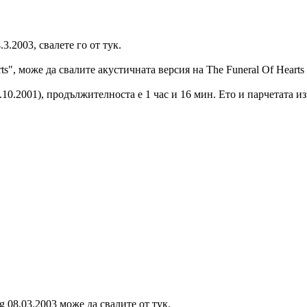
3.2003, свалете го от тук.
rts", може да свалите акустичната версия на The Funeral Of Hearts 
.10.2001), продължителноста е 1 час и 16 мин. Ето и парчетата и
g 08.03.2003 може да свалите от тук.