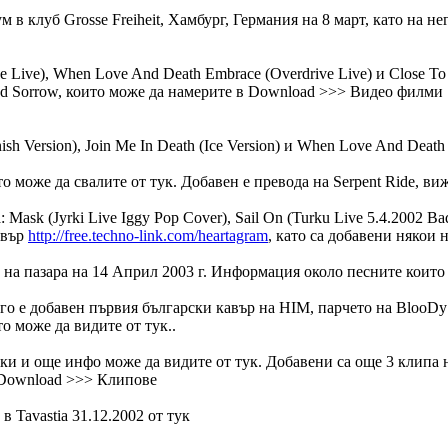
 в клуб Grosse Freiheit, Хамбург, Германия на 8 март, като на н
ive Live), When Love And Death Embrace (Overdrive Live) и Close 
And Sorrow, които може да намерите в Download >>> Видео филми
ish Version), Join Me In Death (Ice Version) и When Love And Death
йто може да свалите от тук. Добавен е превода на Serpent Ride, виж
Mask (Jyrki Live Iggy Pop Cover), Sail On (Turku Live 5.4.2002 Ba
рвър
http://free.techno-link.com/heartagram
, като са добавени някои 
т на пазара на 14 Април 2003 г. Информация около песните които
него е добавен първия български кавър на HIM, парчето на BlooDy
о може да видите от тук..
мки и още инфо може да видите от тук. Добавени са още 3 клипа на
от Download >>> Клипове
в Tavastia 31.12.2002 от тук