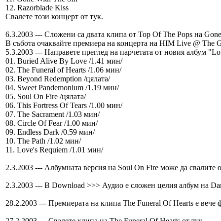
12. Razorblade Kiss
Свалете този концерт от тук.
6.3.2003 --- Сложени са двата клипа от Top Of The Pops на Gone 
В събота очаквайте премиера на концерта на HIM Live @ The Gar
5.3.2003 --- Направете преглед на парчетата от новия албум "Lo
01. Buried Alive By Love /1.41 мин/
02. The Funeral of Hearts /1.06 мин/
03. Beyond Redemption /цялата/
04. Sweet Pandemonium /1.19 мин/
05. Soul On Fire /цялата/
06. This Fortress Of Tears /1.00 мин/
07. The Sacrament /1.03 мин/
08. Circle Of Fear /1.00 мин/
09. Endless Dark /0.59 мин/
10. The Path /1.02 мин/
11. Love's Requiem /1.01 мин/
2.3.2003 --- Албумната версия на Soul On Fire може да свалите о
2.3.2003 --- В Download >>> Аудио е сложен целия албум на Dani
28.2.2003 --- Премиерата на клипа The Funeral Of Hearts е вече
27.2.2003 --- Свалете клипа на The Funeral Of Hearts от тук.