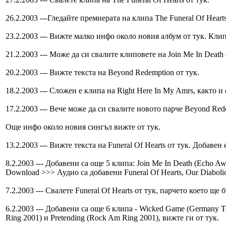
26.2.2003 ---Гледайте премиерата на клипа The Funeral Of Heart
23.2.2003 --- Вижте малко инфо около новия албум от тук. Клип
21.2.2003 --- Може да си свалите клиповете на Join Me In Death
20.2.2003 --- Вижте текста на Beyond Redemption от тук.
18.2.2003 --- Сложен е клипа на Right Here In My Amrs, както
17.2.2003 --- Вече може да си свалите новото парче Beyond Red
Още инфо около новия сингъл вижте от тук.
13.2.2003 --- Вижте текста на Funeral Of Hearts от тук. Добавен
8.2.2003 --- Добавени са още 5 клипа: Join Me In Death (Echo Aw
Download >>> Аудио са добавени Funeral Of Hearts, Our Diaboli
7.2.2003 --- Свалете Funeral Of Hearts от тук, парчето което ще
6.2.2003 --- Добавени са още 6 клипа - Wicked Game (Germany To
Ring 2001) и Pretending (Rock Am Ring 2001), вижте ги от тук.