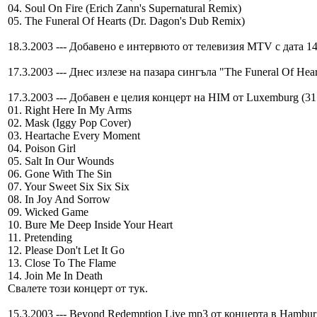
04. Soul On Fire (Erich Zann's Supernatural Remix)
05. The Funeral Of Hearts (Dr. Dagon's Dub Remix)
18.3.2003 --- Добавено е интервюто от телевизия MTV с дата 14.
17.3.2003 --- Днес излезе на пазара сингъла "The Funeral Of Hea
17.3.2003 --- Добавен е целия концерт на HIM от Luxemburg (31
01. Right Here In My Arms
02. Mask (Iggy Pop Cover)
03. Heartache Every Moment
04. Poison Girl
05. Salt In Our Wounds
06. Gone With The Sin
07. Your Sweet Six Six Six
08. In Joy And Sorrow
09. Wicked Game
10. Bure Me Deep Inside Your Heart
11. Pretending
12. Please Don't Let It Go
13. Close To The Flame
14. Join Me In Death
Свалете този концерт от тук.
15.3.2003 --- Beyond Redemption Live mp3 от концерта в Hambur