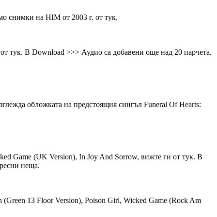
мо снимки на HIM от 2003 г. от тук.
1) от тук. В Download >>> Аудио са добавени още над 20 парчета.
изглежда обложката на предстоящия сингъл Funeral Of Hearts:
cked Game (UK Version), In Joy And Sorrow, вижте ги от тук. В
ересни неща.
 (Green 13 Floor Version), Poison Girl, Wicked Game (Rock Am