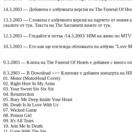
14.3.2003 --- Добавена е албумната версия на The Funeral Of Hear
13.3.2003 --- Сложена е албумната версия на парчето от новия а
свалите от тук. Текста на The Sacrament вижте от тук.
12.3.2003 --- Гледайте в петък /14.3.2003/ HIM на живо по MTV о
10.3.2003 --- Ето как ще изглежда обложката на албума "Love M
9.3.2003 --- Клипа на The Funeral Of Hearts е добавен с много 
8.3.2003 --- В Download >>> Клипове е добавен концерта на HI
01. Motor (MotorHead Cover)
02. Right Here In My Arms
03. Your Sweet Six Six Six
04. Resurrection
05. Bury Me Deep Inside Your Heart
06. Death Is In Love With Us
07. Wicked Game
08. Poison Girl
09. It's All Tears
10. Join Me In Death
11. Gone With The Sin