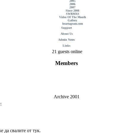
2005
2006
2007
Since 2008
SWRMXS
Video Of The Month
Gallery
heartagram.com
Support
About Us
Admin Notes
Links
21 guests online
Members
Archive 2001
:
 да свалите от тук.