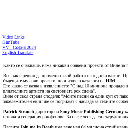
Video Links
HimTube
VV - София 2024
English Translate
Както се очакваше, няма никакви обявени проекти от Виле за т
Все пак е решил да промени някой работи и то доста важни. Пр
бъдещите му соло проекти, но и изцяло каталога на
HIM
.
Ето какво се казва в изявлението: "С над 10 милиона продаден
влиятелните артисти на световната рок сцена".
Виле от своя страна споделя: "Моите песни са един куп от пак
забележителен екип ще се погрижат с наслада за техните особ
Patrick Strauch
директор на
Sony Music Publishing Germany
к
и новата генерация рок фенове. За нас е чест да си сътрудничи
Песента
Join me In Death
има вече над 64 милиона стриймван