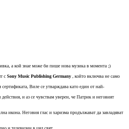
чивка, а кой знае може би пише нова музика в момента ;)
ят с
Sony Music Publishing Germany
, който включва не само
 сертификата, Виле се утварждава като един от най-
действия, и аз се чувствам уверен, че Патрик и неговият
лна икона. Неговия глас и харизма продължават да завладяват
дио и телевизии в цял свят.