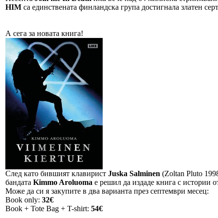
HIM
са единствената финландска група достигнала златен сер
А сега за новата книга!
След като бившият клавирист
Juska Salminen
(Zoltan Pluto 19
бандата
Kimmo Aroluoma
е решил да издаде книга с истории от
Може да си я закупите в два варианта през септември месец:
Book only:
32€
Book + Tote Bag + T-shirt:
54€