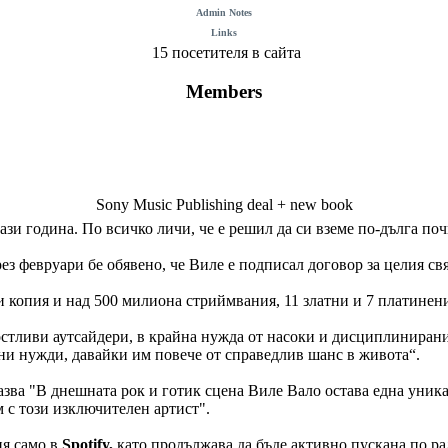
Admin Notes
Links
15 посетителя в сайта
Members
Sony Music Publishing deal + new book
ази година. По всичко личи, че е решил да си вземе по-дълга по
ез февруари бе обявено, че Виле е подписал договор за целия св
и копия и над 500 милиона стриймвания, 11 златни и 7 платинени
остливи аутсайдери, в крайна нужда от насоки и дисциплинирани 
ени нужди, давайки им повече от справедлив шанс в живота“.
азва "В днешната рок и готик сцена Виле Вало остава една уника
м с този изключителен артист".
ия само в
Spotify,
като продължава да бъде активно пускана по ра