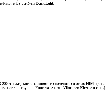
тификат в US с албума
Dark Lght
.
98-2000) издаде книга за живота и спомените си около
HIM
през 2
 турнетата с групата. Книгата се казва
Viimeinen Kiertue
и е на 