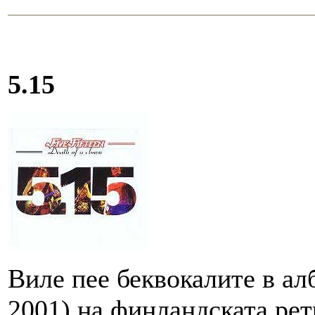
5.15
Виле пее беквокалите в ал
2001) на финландската рет