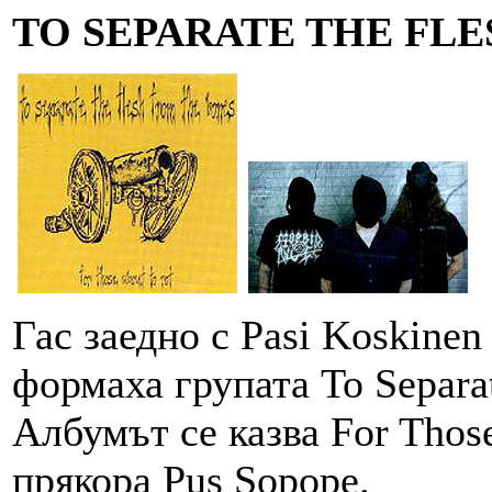
TO SEPARATE THE FL
Гас заедно с Pasi Koskinen
формаха групата To Separa
Албумът се казва For Those
прякора Pus Sopope.