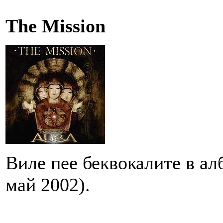
The Mission
Виле пее беквокалите в алб
май 2002).