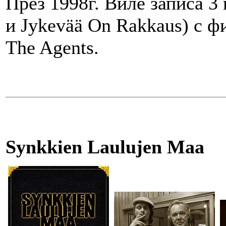
През 1998г. Виле записа 3 п
и Jykevää On Rakkaus) с ф
The Agents.
Synkkien Laulujen Maa