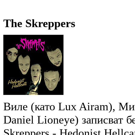
The Skreppers
Виле (като Lux Airam), Ми
Daniel Lioneye) записват б
Skreppers - Hedonist Hellc