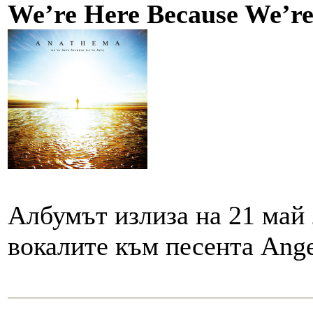
We’re Here Because We’re
Албумът излиза на 21 май 
вокалите към песента Ang