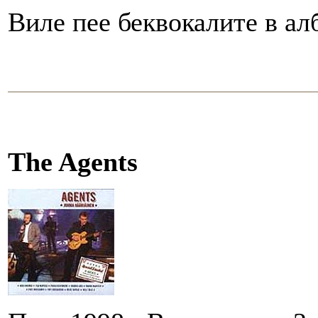
Виле пее беквокалите в алб
The Agents