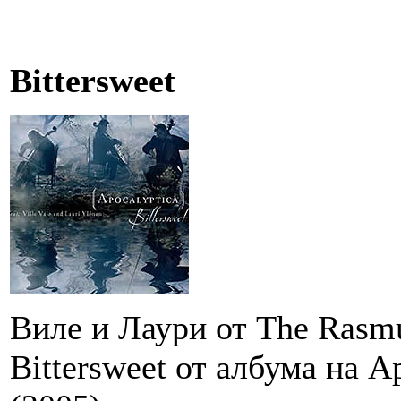
Bittersweet
Виле и Лаури от The Rasmu
Bittersweet от албума на Ap