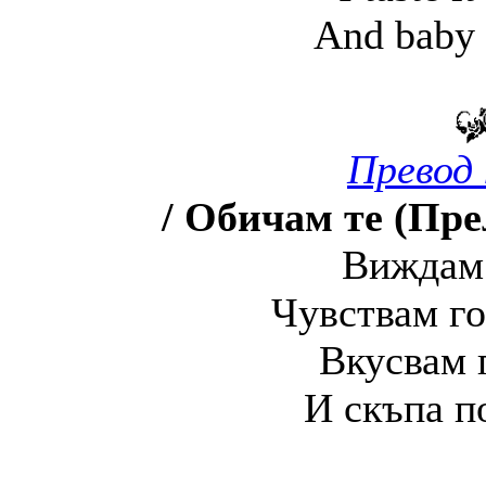
And baby 
Превод 
/ Обичам те (Пре
Виждам 
Чувствам го
Вкусвам г
И скъпа п