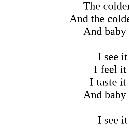
The colde
And the cold
And baby 
I see i
I feel i
I taste i
And baby 
I see i