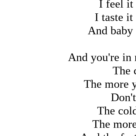
I feel i
I taste i
And baby 
And you're in
The c
The more y
Don't
The col
The more