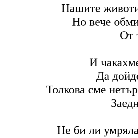
Нашите животи
Но вече обми
От 
И чакахме
Да дойд
Толкова сме нетър
Заедн
Не би ли умряла