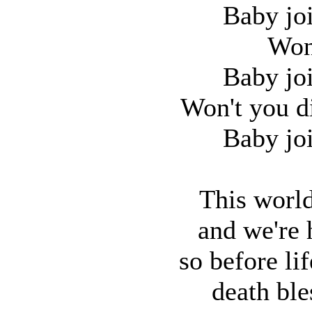
Baby jo
Won
Baby jo
Won't you di
Baby jo
This world
and we're 
so before lif
death bl