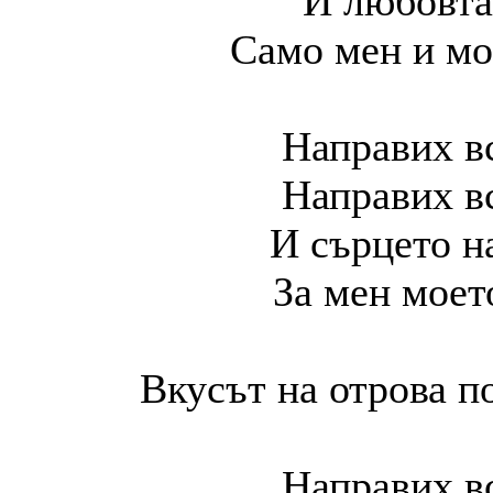
И любовта
Само мен и мо
Направих вс
Направих вс
И сърцето н
За мен моет
Вкусът на отрова по
Направих вс