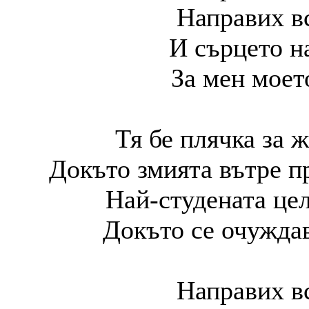
Направих вс
И сърцето н
За мен моет
Тя бе плячка за 
Докъто змията вътре п
Най-студената це
Докъто се очуждав
Направих вс