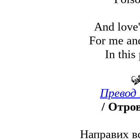
And love'
For me an
In this
Превод 
/ Отро
Направих вс