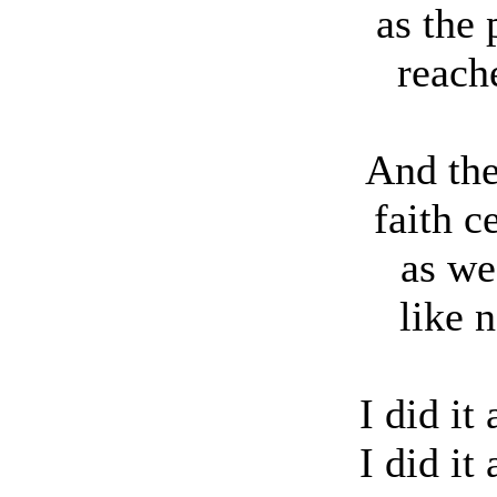
as the 
reach
And the
faith c
as we
like 
I did it 
I did it 