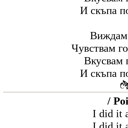
И скъпа п
Виждам 
Чувствам го
Вкусвам г
И скъпа п
/ Po
I did it 
I did it 