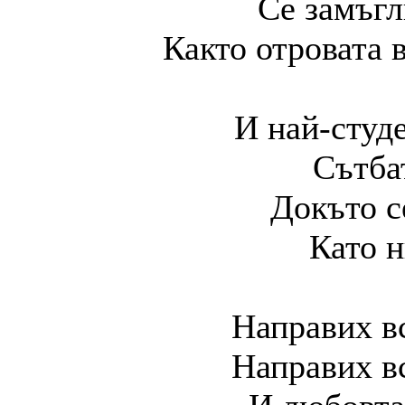
Се замъгл
Както отровата 
И най-студ
Сътба
Докъто с
Като н
Направих вс
Направих вс