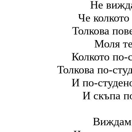
Не вижд
Че колкото
Толкова пов
Моля те
Колкото по-с
Толкова по-студ
И по-студено
И скъпа п
Виждам 