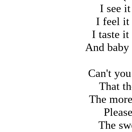
I see i
I feel i
I taste i
And baby 
Can't you
That th
The more
Pleas
The swe