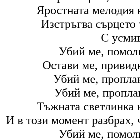
Яростната мелодия н
Изстръгва сърцето 
С усмив
Убий ме, помол
Остави ме, привидн
Убий ме, проплак
Убий ме, пропла
Тъжната светлинка н
И в този момент разбрах, 
Убий ме, помол