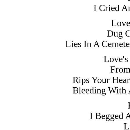
I Cried A
Love
Dug O
Lies In A Cemet
Love's
From
Rips Your Hear
Bleeding With 
I Begged 
L