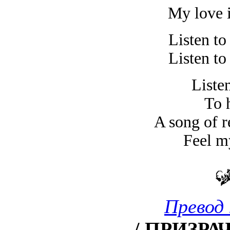
My love in
Listen to
Listen to
Liste
To h
A song of r
Feel m
Превод 
/ ПРИЗРА