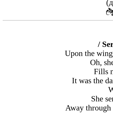
(д
/ Se
Upon the wings
Oh, sh
Fills 
It was the d
W
She se
Away through th