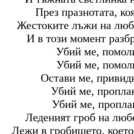
През празнотата, ко
Жестоките лъжи на любо
И в този момент разбр
Убий ме, помоли
Убий ме, помол
Остави ме, привидн
Убий ме, проплак
Убий ме, пропла
Леденият гроб на любо
Лежи в гробището, което