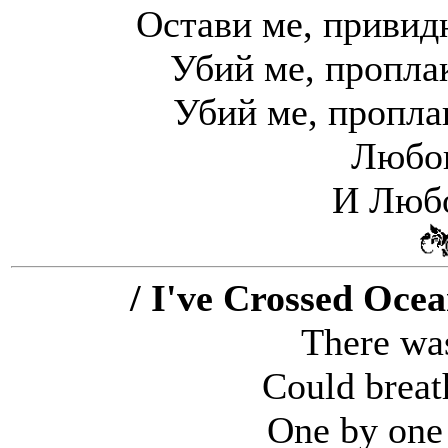
Остави ме, привидн
Убий ме, проплак
Убий ме, пропла
Любов
И Любо
/ I've Crossed Oce
There wa
Could breat
One by one 