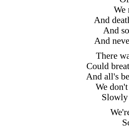
We r
And death
And so
And neve
There wa
Could breat
And all's b
We don't
Slowly 
We're
So