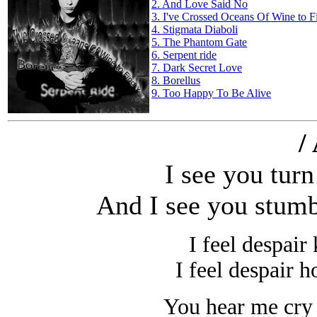
2. And Love Said No
3. I've Crossed Oceans Of Wine to 
4. Stigmata Diaboli
5. The Phantom Gate
6. Serpent ride
7. Dark Secret Love
8. Borellus
9. Too Happy To Be Alive
/
I see you tur
And I see you stumb
I feel despair 
I feel despair h
You hear me cry