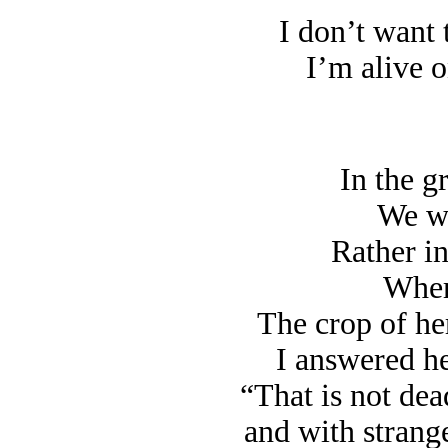
I don’t want 
I’m alive o
In the g
We wr
Rather in
Where
The crop of her
I answered he
“That is not dea
and with strang