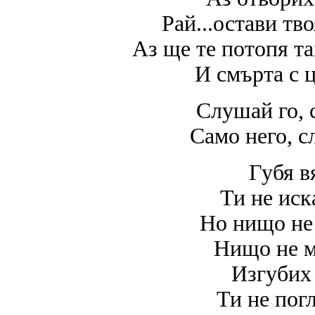
Рай...остави тв
Аз ще те потопя та
И смърта с ц
Слушай го, 
Само него, с
Губя в
Ти не иск
Но нищо не
Нищо не 
Изгубих 
Ти не пог