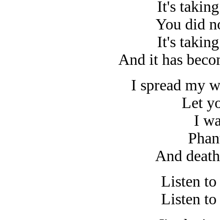
It's takin
You did no
It's takin
And it has beco
I spread my w
Let y
I w
Phan
And death 
Listen to
Listen to