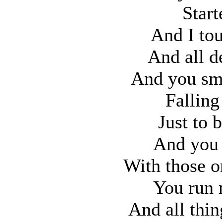
Star
And I to
And all d
And you smi
Fallin
Just to b
And you 
With those o
You run 
And all thi