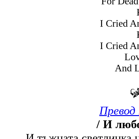
For Dead
I Cried A
I Cried A
Lov
And L
Превод 
/ И любо
И тъжната светлинка н