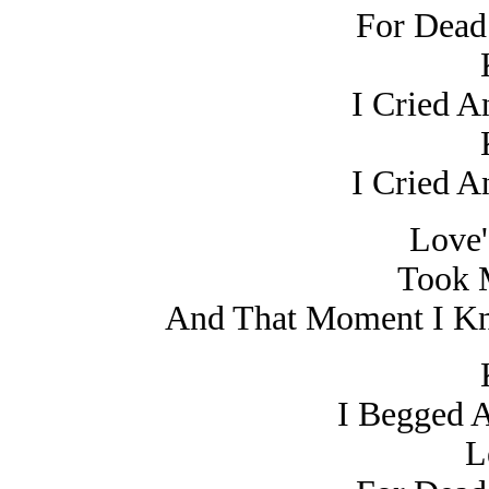
For Dead
I Cried A
I Cried A
Love'
Took 
And That Moment I Kn
I Begged 
L