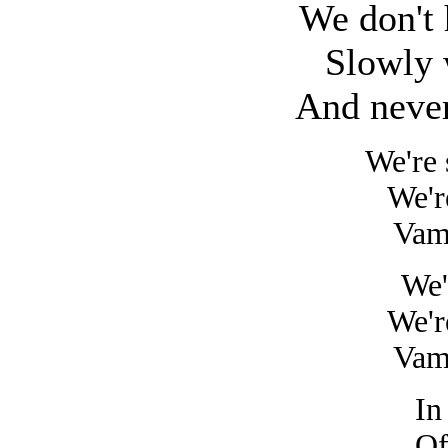
We don't 
Slowly 
And never
We're 
We're
Vam
We'
We're
Vam
In
Of