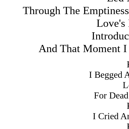
Through The Emptines
Love's 
Introdu
And That Moment I
I Begged 
L
For Dead
I Cried A