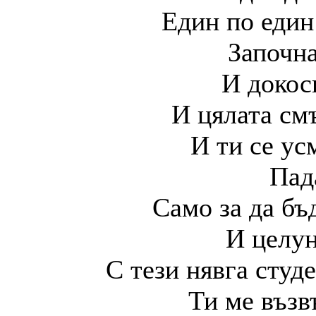
Един по един
Започна
И докос
И цялата см
И ти се ус
Пад
Само за да бъ
И целун
С тези нявга студ
Ти ме възв