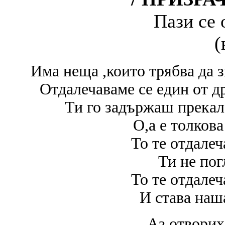
Пази се 
(
Има неща ,които трябва да 
Отдалечаваме се един от др
Ти го задържаш прекал
О,а е толкова
То те отдалеч
Ти не пог
То те отдалеч
И става наш
Аз отворих 