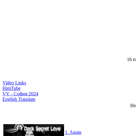
16 п
Video Links
HimTube
VV - София 2024
English Translate
Не
1. Again