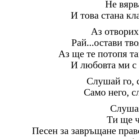
Не вярв
И това стана кл
Аз отворих 
Рай...остави тв
Аз ще те потопя та
И любовта ми с 
Слушай го, 
Само него, с
Слуша
Ти ще ч
Песен за завръщане право