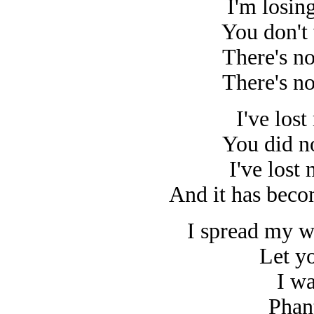
I'm losin
You don't 
There's n
There's n
I've lost
You did no
I've lost 
And it has beco
I spread my w
Let y
I w
Phan