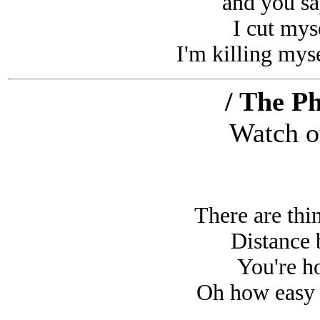
and you sa
I cut mys
I'm killing mys
/ The P
Watch ou
There are th
Distance
You're h
Oh how easy i