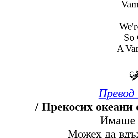
Vam
We're
So 
A Va
Превод 
/ Прекосих океани о
Имаше 
Можех да вдъх