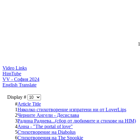
1
Video Links
HimTube
VV - София 2024
English Translate
Display #
#
Article Title
1
Няколко стихотворение изпратени ни от LoverLips
2
Черните Ангели - Десислава
3
Радина Раднева...(сбор от любимите и стихове на HIM)
4
Анна - "The portal of love"
5
Стихотворение на Diabolus
6
Стихотворения на The Spookie