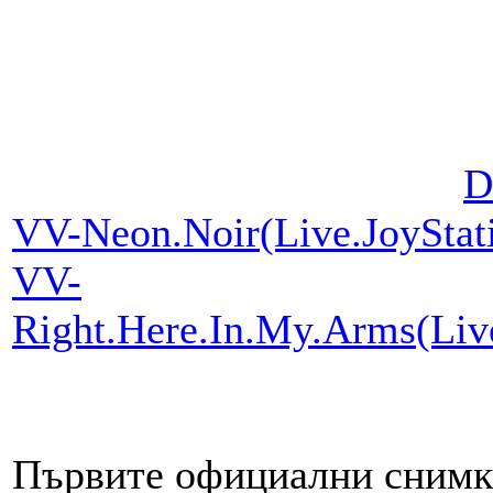
D
VV-Neon.Noir(Live.JoySta
VV-
Right.Here.In.My.Arms(Li
Първите официални снимк