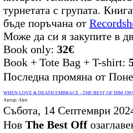
турнетата с групата. Книга
бъде поръчанa от
Records
Може да си я закупите в д
Book only:
32€
Book + Tote Bag + T-shirt:
Последна промяна от Понед
WHEN LOVE & DEATH EMBRACE - THE BEST OF HIM 1997
Автор: Alex
Събота, 14 Септември 2024
Нов
The Best Off
озаглав