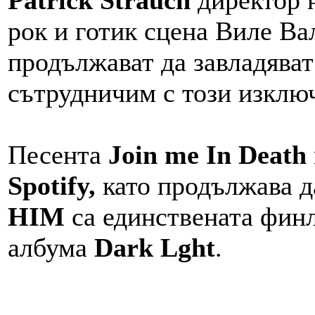
Patrick Strauch
директор 
рок и готик сцена Виле Ва
продължават да завладяват 
сътрудничим с този изключ
Песента
Join me In Death
Spotify,
като продължава д
HIM
са единствената финл
албума
Dark Lght
.