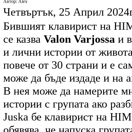
Автор: Alex
Четвъртък, 25 Април 2024г
Бившият клавирист на HI
се казва
Valon Varjossa
и в
и лични истории от живота
повече от 30 страни и е с
може да бъде издаде и на 
В нея може да намерите мн
истории с групата ако разб
Juska бе клавирист на HIM
обявява, че напуска групат