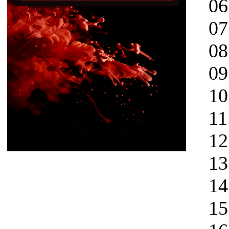
06.
07. 
08. 
09. 
10. 
11. 
12. 
13. 
14. 
15. 