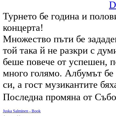
D
Турнето бе година и полов
концерта!
Множество пъти бе зададен
той така й не разкри с дум
беше повече от успешен, п
много голямо. Албумът бе 
си, а гост музикантите бя
Последна промяна от Събот
Juska Salminen - Book