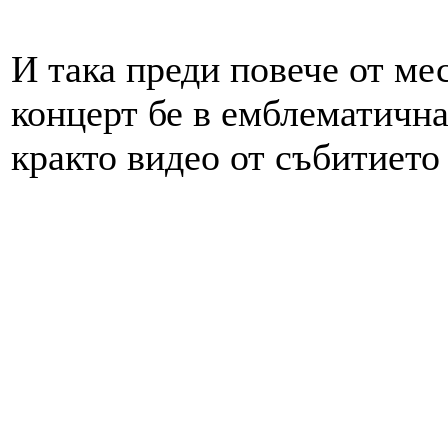
И така преди повече от ме
концерт бе в емблематична
кракто видео от събитието 