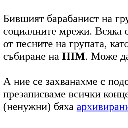
Бившият барабанист на гру
социалните мрежи. Всяка с
от песните на групата, ка
събиране на
HIM
. Може д
А ние се захванахме с под
презаписваме всички конце
(ненужни) бяха
архивиран