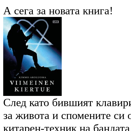
А сега за новата книга!
След като бившият клави
за живота и спомените си
китарен-техник на бандат