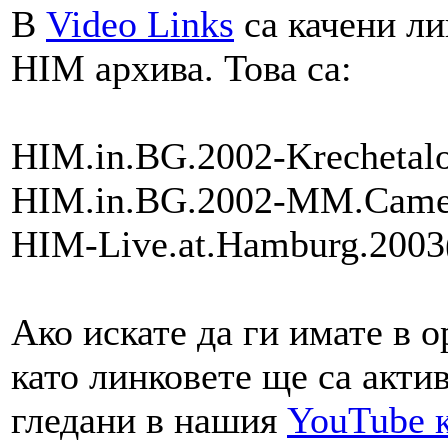
В
Video Links
са качени ли
HIM архива. Това са:
HIM.in.BG.2002-Krechetalo
HIM.in.BG.2002-MM.Camer
HIM-Live.at.Hamburg.2003(
Ако искате да ги имате в о
като линковете ще са акти
гледани в нашия
YouTube 