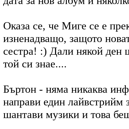
дата за нов албум и няколк
Оказа се, че Миге се е пр
изненадващо, защото нова
сестра! :) Дали някой ден 
той си знае....
Бъртон - няма никаква инф
направи един лайвстрийм з
шантави музики и това беш