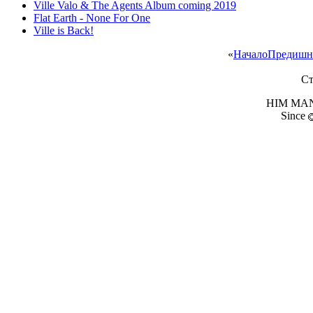
Ville Valo & The Agents Album coming 2019
Flat Earth - None For One
Ville is Back!
«
Начало
Предишн
Ст
HIM MANI
Since