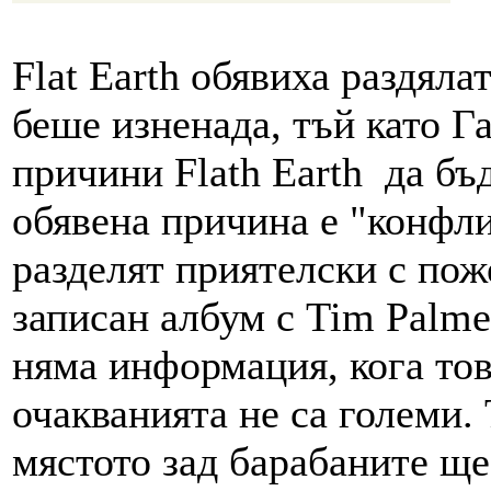
Flat Earth обявиха раздяла
беше изненада, тъй като Г
причини Flath Earth да бъ
обявена причина е "конфли
разделят приятелски с пож
записан албум с Tim Palmer
няма информация, кога тов
очакванията не са големи.
мястото зад барабаните ще