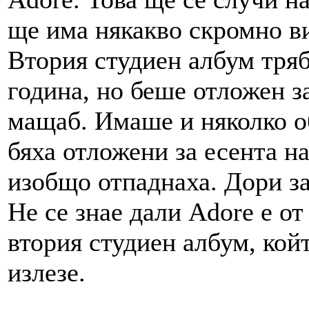
ще има някакво скромно ви
Втория студиен албум тря
година, но беше отложен з
мащаб. Имаше и няколко о
бяха отложени за есента на
изобщо отпаднаха. Дори за
Не се знае дали Adore e от
втория студиен албум, койт
излезе.