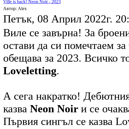
Ville is back! Neon Noir - 2023
Автор: Alex
Петък, 08 Април 2022г. 20
Виле се завърна! За броен
остави да си помечтаем за
обещава за 2023. Всичко т
Loveletting
.
А сега накратко! Дебютни
казва
Neon Noir
и се очакв
Първия сингъл се казва Lov