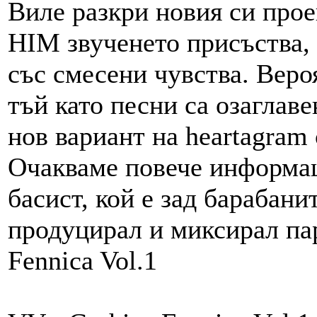
Виле разкри новия си проек
HIM звученето присъства, 
със смесени чувства. Веро
тъй като песни са озаглав
нов вариант на heartagram
Очакваме повече информац
басист, кой е зад барабанит
продуцирал и миксирал пар
Fennica Vol.1