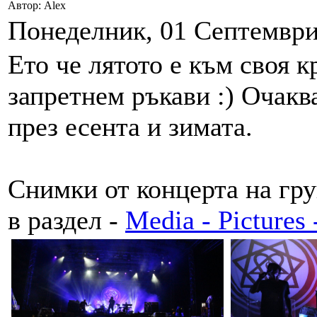
Автор: Alex
Понеделник, 01 Септември 
Ето че лятото е към своя к
запретнем ръкави :) Очакв
през есента и зимата.
Снимки от концерта на гру
в раздел -
Media - Pictures 