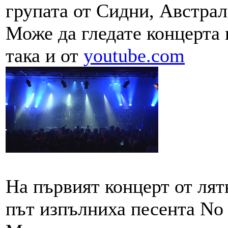
групата от Сидни, Австрал
Може да гледате концерта 
така и от
youtube.com
На първият концерт от ля
път изпълниха песента No 