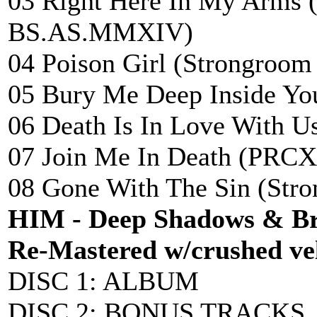
03 Right Here In My Arms (L
BS.AS.MMXIV)
04 Poison Girl (Strongroom
05 Bury Me Deep Inside You
06 Death Is In Love With U
07 Join Me In Death (PRCX
08 Gone With The Sin (Stro
HIM - Deep Shadows & Bri
Re-Mastered w/crushed vel
DISC 1: ALBUM
DISC 2: BONUS TRACKS