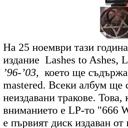
На 25 ноември тази година
издание Lashes to Ashes, L
’96-’03,
което ще съдържа 
mastered. Всеки албум ще
неиздавани тракове. Това, 
вниманието е LP-то "666 W
е първият диск издаван от 