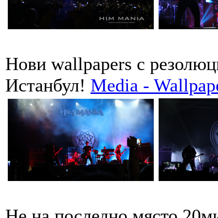
Нови wallpapers с резолю
Истанбул!
Media - Wallpap
Не на последно място 20м