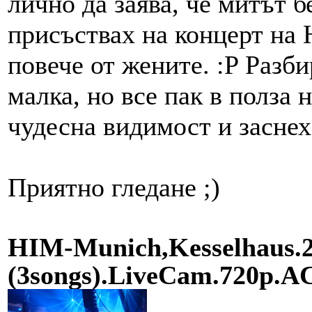
лично да заява, че митът б
присъствах на концерт на 
повече от жените. :P Разби
малка, но все пак в полза 
чудесна видимост и засне
Приятно гледане ;)
HIM-Munich,Kesselhaus.2
(3songs).LiveCam.720p