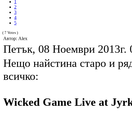
1
2
3
4
5
( 7 Votes )
Автор: Alex
Петък, 08 Ноември 2013г. 
Нещо найстина старо и ряд
всичко:
Wicked Game Live at Jyrk