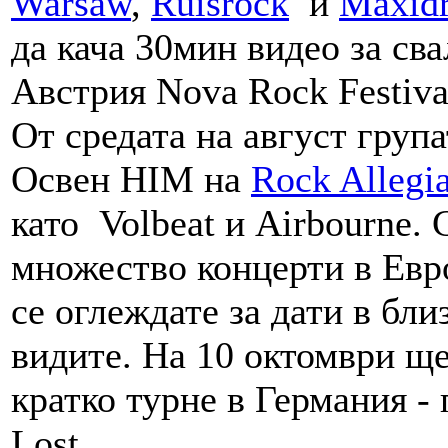
Warsaw
,
Ruisrock
и
Maxid
да кача 30мин видео за сва
Австрия Nova Rock Festiva
От средата на август група
Освен HIM на
Rock Allegi
като Volbeat и Airbourne. 
множество концерти в Евро
се оглеждате за дати в бли
видите. На 10 октомври ще
кратко турне в Германия - 
Lost.