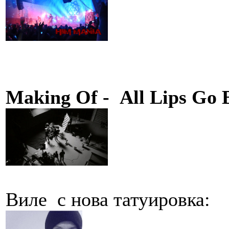
Making Of - All Lips Go 
Виле с нова татуировка: