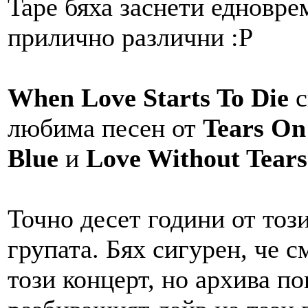
Tape бяха заснети едновре
прилично различни :P
When Love Starts To Die
с
любима песен от
Tears On
Blue
и
Love Without Tears
Точно десет години от тоз
групата. Бях сигурен, че с
този концерт, но архива по