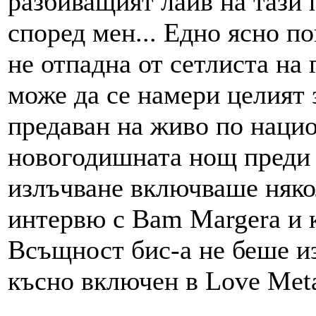
разбиващият лайв на тази 
според мен... Едно ясно по
не отпадна от сетлиста на 
може да се намери целият 
предаван на живо по наци
новогодишната нощ преди 
излъчване включваше някол
интервю с Bam Margera и к
Всъщност бис-а не беше из
късно включен в Love Metal