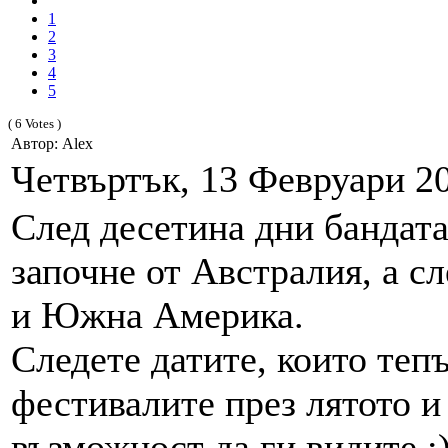
1
2
3
4
5
( 6 Votes )
Автор: Alex
Четвъртък, 13 Февруари 20
След десетина дни бандата
започне от Австралия, а сл
и Южна Америка.
Следете датите, които теп
фестивалите през лятото и
възможност да ги видите :)